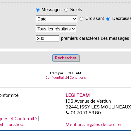
Messages
Sujets
Croissant
Décroiss
premiers caractères des messages
Edité par LEGI TEAM
Confidentialité
|
Conditions
Conformité
LEGI TEAM
198 Avenue de Verdun
92441 ISSY LES MOULINEAU
📞 01.70.71.53.80
iques et Conformité
|
it
|
Jurishop
.
Mentions légales de ce site.