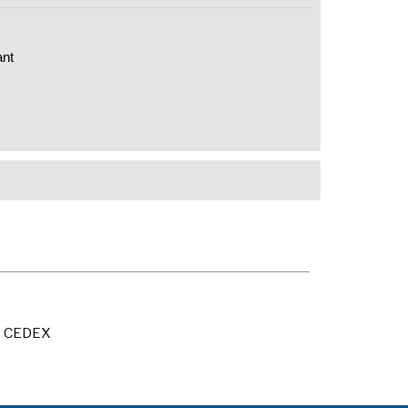
ant
X CEDEX