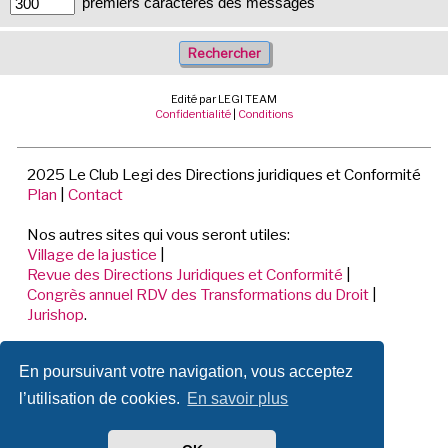
premiers caractères des messages
Edité par LEGI TEAM
Confidentialité
|
Conditions
2025 Le Club Legi des Directions juridiques et Conformité
Plan
|
Contact
Nos autres sites qui vous seront utiles:
Village de la justice
|
Revue des Directions Juridiques et Conformité
|
Congrès annuel RDV des Transformations du Droit
|
Jurishop
.
LEGI TEAM
En poursuivant votre navigation, vous acceptez
198 Avenue de Verdun
92441 ISSY LES MOULINEAUX CEDEX
l’utilisation de cookies.
En savoir plus
📞 01.70.71.53.80