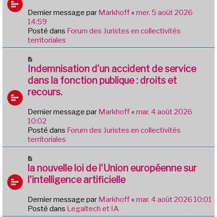
a
e
Dernier message par
Markhoff
«
mer. 5 août 2026
g
a
14:59
e
u
Posté dans
Forum des Juristes en collectivités
m
territoriales
e
s
N
s
o
Indemnisation d’un accident de service
a
u
dans la fonction publique : droits et
g
v
e
recours.
e
a
Dernier message par
Markhoff
«
mar. 4 août 2026
u
10:02
m
Posté dans
Forum des Juristes en collectivités
e
territoriales
s
s
N
a
o
la nouvelle loi de l'Union européenne sur
g
u
e
l'intelligence artificielle
v
e
Dernier message par
Markhoff
«
mar. 4 août 2026 10:01
a
Posté dans
Legaltech et IA
u