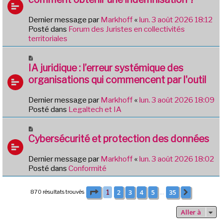
v
g
e
e
Dernier message par
Markhoff
«
lun. 3 août 2026 18:12
a
Posté dans
Forum des Juristes en collectivités
u
territoriales
m
e
N
s
o
IA juridique : l’erreur systémique des
s
u
organisations qui commencent par l'outil
a
v
g
e
e
Dernier message par
Markhoff
«
lun. 3 août 2026 18:09
a
Posté dans
Legaltech et IA
u
m
N
e
o
Cybersécurité et protection des données
s
u
s
v
Dernier message par
Markhoff
«
lun. 3 août 2026 18:02
a
e
Posté dans
Conformité
g
a
e
u
Page
1
sur
35
2
3
4
5
35
870 résultats trouvés
1
Suivante
m
…
e
s
Aller à
s