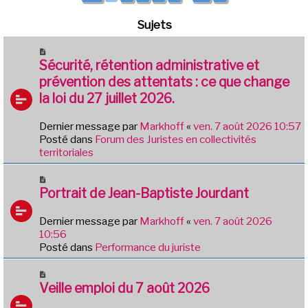
Sujets
N
o
Sécurité, rétention administrative et
u
prévention des attentats : ce que change
v
la loi du 27 juillet 2026.
e
a
Dernier message par
Markhoff
«
ven. 7 août 2026 10:57
u
Posté dans
Forum des Juristes en collectivités
m
territoriales
e
s
N
s
o
Portrait de Jean-Baptiste Jourdant
a
u
g
v
e
Dernier message par
Markhoff
«
ven. 7 août 2026
e
10:56
a
Posté dans
Performance du juriste
u
m
N
e
o
Veille emploi du 7 août 2026
s
u