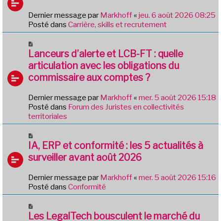
u
s
v
Dernier message par
Markhoff
«
jeu. 6 août 2026 08:25
a
e
Posté dans
Carrière, skills et recrutement
g
a
e
u
N
m
o
Lanceurs d’alerte et LCB-FT : quelle
e
u
articulation avec les obligations du
s
v
commissaire aux comptes ?
s
e
a
a
g
Dernier message par
Markhoff
«
mer. 5 août 2026 15:18
u
e
Posté dans
Forum des Juristes en collectivités
m
territoriales
e
s
N
s
o
IA, ERP et conformité : les 5 actualités à
a
u
g
surveiller avant août 2026
v
e
e
Dernier message par
Markhoff
«
mer. 5 août 2026 15:16
a
Posté dans
Conformité
u
m
N
e
o
Les LegalTech bousculent le marché du
s