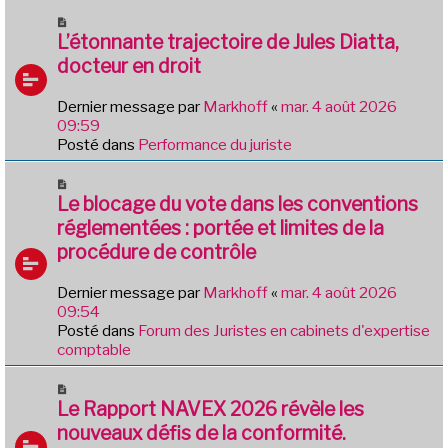
m
N
e
o
L’étonnante trajectoire de Jules Diatta,
s
u
docteur en droit
s
v
a
e
g
Dernier message par
Markhoff
«
mar. 4 août 2026
a
e
09:59
u
Posté dans
Performance du juriste
m
e
N
s
o
Le blocage du vote dans les conventions
s
u
réglementées : portée et limites de la
a
v
g
procédure de contrôle
e
e
a
Dernier message par
Markhoff
«
mar. 4 août 2026
u
09:54
m
Posté dans
Forum des Juristes en cabinets d'expertise
e
comptable
s
s
N
a
o
Le Rapport NAVEX 2026 révèle les
g
u
e
nouveaux défis de la conformité.
v