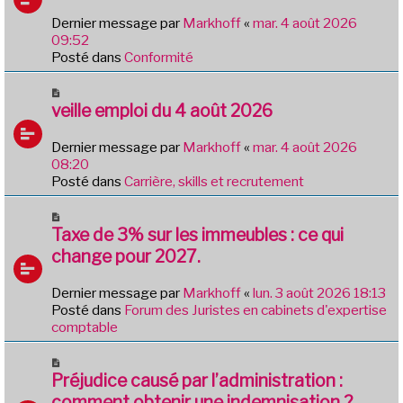
e
Dernier message par
Markhoff
«
mar. 4 août 2026
a
09:52
u
Posté dans
Conformité
m
e
N
s
o
veille emploi du 4 août 2026
s
u
a
v
Dernier message par
Markhoff
«
mar. 4 août 2026
g
e
08:20
e
a
Posté dans
Carrière, skills et recrutement
u
m
N
e
o
Taxe de 3% sur les immeubles : ce qui
s
u
change pour 2027.
s
v
a
e
Dernier message par
Markhoff
«
lun. 3 août 2026 18:13
g
a
Posté dans
Forum des Juristes en cabinets d'expertise
e
u
comptable
m
e
N
s
o
Préjudice causé par l’administration :
s
u
comment obtenir une indemnisation ?
a