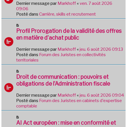
s
v
Dernier message par
Markhoff
«
ven. 7 août 2026
a
e
09:06
g
a
Posté dans
Carrière, skills et recrutement
e
u
m
N
e
o
Profil Prorogation de la validité des offres
s
u
en matière d’achat public
s
v
a
e
Dernier message par
Markhoff
«
jeu. 6 août 2026 09:13
g
a
Posté dans
Forum des Juristes en collectivités
e
u
territoriales
m
e
N
s
o
Droit de communication : pouvoirs et
s
u
obligations de l’Administration fiscale
a
v
g
e
e
Dernier message par
Markhoff
«
jeu. 6 août 2026 09:04
a
Posté dans
Forum des Juristes en cabinets d'expertise
u
comptable
m
e
N
s
o
AI Act européen : mise en conformité et
s