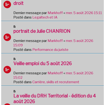
u
droit
s
v
a
e
g
Dernier message par
Markhoff
«
mer. 5 août 2026 15:11
a
e
Posté dans
Legaltech et IA
u
m
N
e
o
portrait de Julie CHANRION
s
u
s
v
Dernier message par
Markhoff
«
mer. 5 août 2026
a
e
15:09
g
a
Posté dans
Performance du juriste
e
u
m
N
e
o
Veille emploi du 5 août 2026
s
u
s
v
Dernier message par
Markhoff
«
mer. 5 août 2026
a
e
15:02
g
a
Posté dans
Carrière, skills et recrutement
e
u
m
N
e
o
La veille du DRH Territorial - édition du 4
s
u
août 2026
s
v