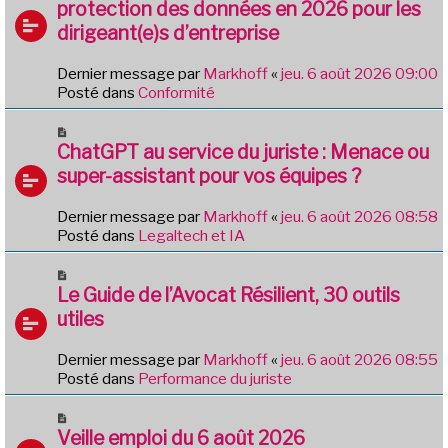
u
protection des données en 2026 pour les
a
v
g
dirigeant(e)s d’entreprise
e
e
a
Dernier message par
Markhoff
«
jeu. 6 août 2026 09:00
u
Posté dans
Conformité
m
e
N
s
o
ChatGPT au service du juriste : Menace ou
s
u
a
super-assistant pour vos équipes ?
v
g
e
e
Dernier message par
Markhoff
«
jeu. 6 août 2026 08:58
a
Posté dans
Legaltech et IA
u
m
N
e
o
Le Guide de l’Avocat Résilient, 30 outils
s
u
utiles
s
v
a
e
g
Dernier message par
Markhoff
«
jeu. 6 août 2026 08:55
a
e
Posté dans
Performance du juriste
u
m
N
e
o
Veille emploi du 6 août 2026
s