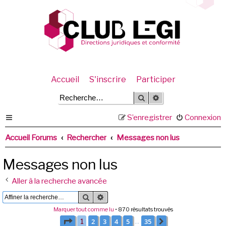
Accueil
S'inscrire
Participer
Rechercher
Recherche avancée
S’enregistrer
Connexion
Accueil Forums
Rechercher
Messages non lus
Messages non lus
Aller à la recherche avancée
Rechercher
Recherche avancée
Marquer tout comme lu
• 870 résultats trouvés
Page
1
sur
35
2
3
4
5
35
1
Suivante
…