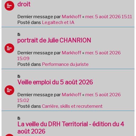
u
droit
s
v
a
e
g
Dernier message par
Markhoff
«
mer. 5 août 2026 15:11
a
e
Posté dans
Legaltech et IA
u
m
N
e
o
portrait de Julie CHANRION
s
u
s
v
Dernier message par
Markhoff
«
mer. 5 août 2026
a
e
15:09
g
a
Posté dans
Performance du juriste
e
u
m
N
e
o
Veille emploi du 5 août 2026
s
u
s
v
Dernier message par
Markhoff
«
mer. 5 août 2026
a
e
15:02
g
a
Posté dans
Carrière, skills et recrutement
e
u
m
N
e
o
La veille du DRH Territorial - édition du 4
s
u
août 2026
s
v