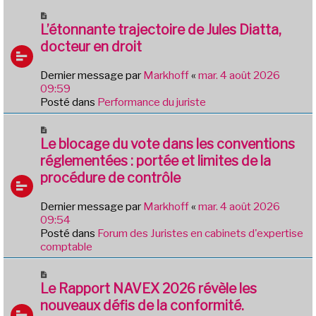
m
N
e
o
L’étonnante trajectoire de Jules Diatta,
s
u
docteur en droit
s
v
a
e
g
Dernier message par
Markhoff
«
mar. 4 août 2026
a
e
09:59
u
Posté dans
Performance du juriste
m
e
N
s
o
Le blocage du vote dans les conventions
s
u
réglementées : portée et limites de la
a
v
g
procédure de contrôle
e
e
a
Dernier message par
Markhoff
«
mar. 4 août 2026
u
09:54
m
Posté dans
Forum des Juristes en cabinets d'expertise
e
comptable
s
s
N
a
o
Le Rapport NAVEX 2026 révèle les
g
u
e
nouveaux défis de la conformité.
v