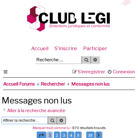
Accueil
S'inscrire
Participer
Rechercher
Recherche avancée
S’enregistrer
Connexion
Accueil Forums
Rechercher
Messages non lus
Messages non lus
Aller à la recherche avancée
Rechercher
Recherche avancée
Marquer tout comme lu
• 870 résultats trouvés
Page
1
sur
35
2
3
4
5
35
1
Suivante
…