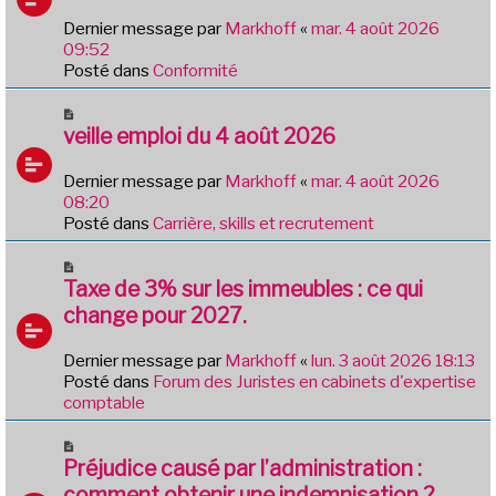
e
Dernier message par
Markhoff
«
mar. 4 août 2026
a
09:52
u
Posté dans
Conformité
m
e
N
s
o
veille emploi du 4 août 2026
s
u
a
v
Dernier message par
Markhoff
«
mar. 4 août 2026
g
e
08:20
e
a
Posté dans
Carrière, skills et recrutement
u
m
N
e
o
Taxe de 3% sur les immeubles : ce qui
s
u
change pour 2027.
s
v
a
e
Dernier message par
Markhoff
«
lun. 3 août 2026 18:13
g
a
Posté dans
Forum des Juristes en cabinets d'expertise
e
u
comptable
m
e
N
s
o
Préjudice causé par l’administration :
s
u
comment obtenir une indemnisation ?
a