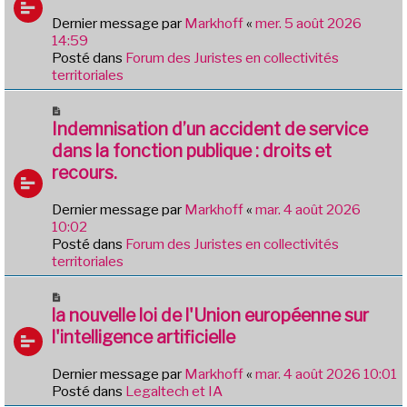
a
e
Dernier message par
Markhoff
«
mer. 5 août 2026
g
a
14:59
e
u
Posté dans
Forum des Juristes en collectivités
m
territoriales
e
s
N
s
o
Indemnisation d’un accident de service
a
u
dans la fonction publique : droits et
g
v
e
recours.
e
a
Dernier message par
Markhoff
«
mar. 4 août 2026
u
10:02
m
Posté dans
Forum des Juristes en collectivités
e
territoriales
s
s
N
a
o
la nouvelle loi de l'Union européenne sur
g
u
e
l'intelligence artificielle
v
e
Dernier message par
Markhoff
«
mar. 4 août 2026 10:01
a
Posté dans
Legaltech et IA
u