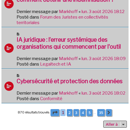
v
g
e
e
Dernier message par
Markhoff
«
lun. 3 août 2026 18:12
a
Posté dans
Forum des Juristes en collectivités
u
territoriales
m
e
N
s
o
IA juridique : l’erreur systémique des
s
u
organisations qui commencent par l'outil
a
v
g
e
e
Dernier message par
Markhoff
«
lun. 3 août 2026 18:09
a
Posté dans
Legaltech et IA
u
m
N
e
o
Cybersécurité et protection des données
s
u
s
v
Dernier message par
Markhoff
«
lun. 3 août 2026 18:02
a
e
Posté dans
Conformité
g
a
e
u
Page
1
sur
35
2
3
4
5
35
870 résultats trouvés
1
Suivante
m
…
e
s
Aller à
s