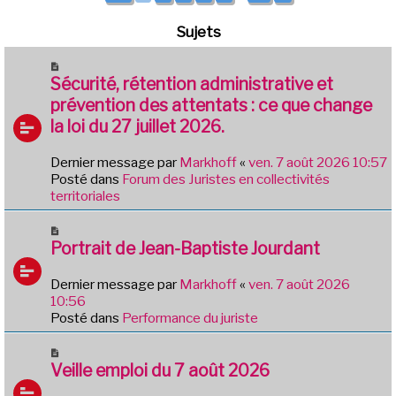
Sujets
N
o
Sécurité, rétention administrative et
u
prévention des attentats : ce que change
v
la loi du 27 juillet 2026.
e
a
Dernier message par
Markhoff
«
ven. 7 août 2026 10:57
u
Posté dans
Forum des Juristes en collectivités
m
territoriales
e
s
N
s
o
Portrait de Jean-Baptiste Jourdant
a
u
g
v
e
Dernier message par
Markhoff
«
ven. 7 août 2026
e
10:56
a
Posté dans
Performance du juriste
u
m
N
e
o
Veille emploi du 7 août 2026
s
u