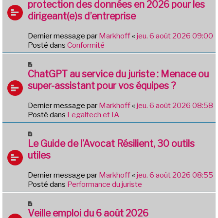
u
protection des données en 2026 pour les
a
v
g
dirigeant(e)s d’entreprise
e
e
a
Dernier message par
Markhoff
«
jeu. 6 août 2026 09:00
u
Posté dans
Conformité
m
e
N
s
o
ChatGPT au service du juriste : Menace ou
s
u
a
super-assistant pour vos équipes ?
v
g
e
e
Dernier message par
Markhoff
«
jeu. 6 août 2026 08:58
a
Posté dans
Legaltech et IA
u
m
N
e
o
Le Guide de l’Avocat Résilient, 30 outils
s
u
utiles
s
v
a
e
g
Dernier message par
Markhoff
«
jeu. 6 août 2026 08:55
a
e
Posté dans
Performance du juriste
u
m
N
e
o
Veille emploi du 6 août 2026
s