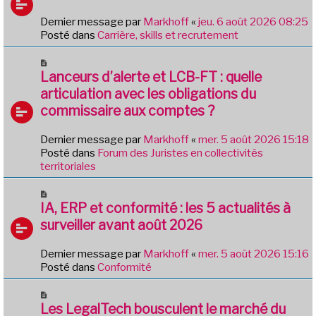
u
s
v
Dernier message par
Markhoff
«
jeu. 6 août 2026 08:25
a
e
Posté dans
Carrière, skills et recrutement
g
a
e
u
N
m
o
Lanceurs d’alerte et LCB-FT : quelle
e
u
articulation avec les obligations du
s
v
commissaire aux comptes ?
s
e
a
a
g
Dernier message par
Markhoff
«
mer. 5 août 2026 15:18
u
e
Posté dans
Forum des Juristes en collectivités
m
territoriales
e
s
N
s
o
IA, ERP et conformité : les 5 actualités à
a
u
g
surveiller avant août 2026
v
e
e
Dernier message par
Markhoff
«
mer. 5 août 2026 15:16
a
Posté dans
Conformité
u
m
N
e
o
Les LegalTech bousculent le marché du
s