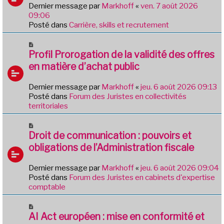
s
v
Dernier message par
Markhoff
«
ven. 7 août 2026
a
e
09:06
g
a
Posté dans
Carrière, skills et recrutement
e
u
m
N
e
o
Profil Prorogation de la validité des offres
s
u
en matière d’achat public
s
v
a
e
Dernier message par
Markhoff
«
jeu. 6 août 2026 09:13
g
a
Posté dans
Forum des Juristes en collectivités
e
u
territoriales
m
e
N
s
o
Droit de communication : pouvoirs et
s
u
obligations de l’Administration fiscale
a
v
g
e
e
Dernier message par
Markhoff
«
jeu. 6 août 2026 09:04
a
Posté dans
Forum des Juristes en cabinets d'expertise
u
comptable
m
e
N
s
o
AI Act européen : mise en conformité et
s