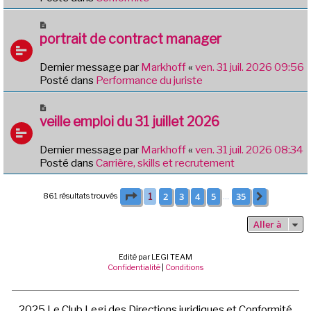
a
u
N
m
o
portrait de contract manager
e
u
s
v
Dernier message par
Markhoff
«
ven. 31 juil. 2026 09:56
s
e
Posté dans
Performance du juriste
a
a
g
u
N
e
m
o
veille emploi du 31 juillet 2026
e
u
s
v
Dernier message par
Markhoff
«
ven. 31 juil. 2026 08:34
s
e
Posté dans
Carrière, skills et recrutement
a
a
g
u
e
Page
1
sur
35
2
3
4
5
35
861 résultats trouvés
1
Suivante
m
…
e
s
Aller à
s
a
Edité par LEGI TEAM
g
Confidentialité
|
Conditions
e
2025 Le Club Legi des Directions juridiques et Conformité