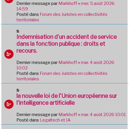
e
Dernier message par
Markhoff
«
mer. 5 août 2026
g
a
14:59
e
u
Posté dans
Forum des Juristes en collectivités
m
territoriales
e
s
N
s
o
Indemnisation d’un accident de service
a
u
dans la fonction publique : droits et
g
v
e
recours.
e
a
Dernier message par
Markhoff
«
mar. 4 août 2026
u
10:02
m
Posté dans
Forum des Juristes en collectivités
e
territoriales
s
s
N
a
o
la nouvelle loi de l'Union européenne sur
g
u
e
l'intelligence artificielle
v
e
Dernier message par
Markhoff
«
mar. 4 août 2026 10:01
a
Posté dans
Legaltech et IA
u
m