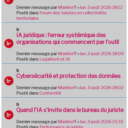
g
e
e
Dernier message par
Markhoff
«
lun. 3 août 2026 18:12
a
Posté dans
Forum des Juristes en collectivités
u
territoriales
m
e
N
s
o
IA juridique : l’erreur systémique des
s
u
organisations qui commencent par l'outil
a
v
g
e
e
Dernier message par
Markhoff
«
lun. 3 août 2026 18:09
a
Posté dans
Legaltech et IA
u
m
N
e
o
Cybersécurité et protection des données
s
u
s
v
Dernier message par
Markhoff
«
lun. 3 août 2026 18:02
a
e
Posté dans
Conformité
g
a
e
u
N
m
o
Quand l'IA s'invite dans le bureau du juriste
e
u
s
v
Dernier message par
Markhoff
«
lun. 3 août 2026 15:33
s
e
Posté dans
Performance du juriste