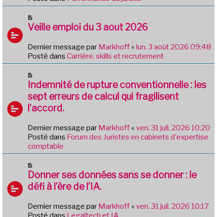
a
a
g
u
N
e
m
o
Veille emploi du 3 aout 2026
e
u
s
v
Dernier message par
Markhoff
«
lun. 3 août 2026 09:48
s
e
Posté dans
Carrière, skills et recrutement
a
a
g
u
N
e
m
o
Indemnité de rupture conventionnelle : les
e
u
sept erreurs de calcul qui fragilisent
s
v
l’accord.
s
e
a
a
g
Dernier message par
Markhoff
«
ven. 31 juil. 2026 10:20
u
e
Posté dans
Forum des Juristes en cabinets d'expertise
m
comptable
e
s
N
s
o
Donner ses données sans se donner : le
a
u
g
défi à l’ère de l’IA.
v
e
e
Dernier message par
Markhoff
«
ven. 31 juil. 2026 10:17
a
Posté dans
Legaltech et IA