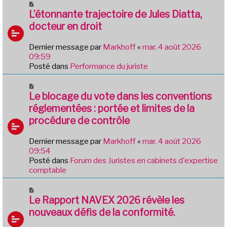
N
e
o
L’étonnante trajectoire de Jules Diatta,
s
u
docteur en droit
s
v
a
e
g
Dernier message par
Markhoff
«
mar. 4 août 2026
a
e
09:59
u
Posté dans
Performance du juriste
m
e
N
s
o
Le blocage du vote dans les conventions
s
u
réglementées : portée et limites de la
a
v
g
procédure de contrôle
e
e
a
Dernier message par
Markhoff
«
mar. 4 août 2026
u
09:54
m
Posté dans
Forum des Juristes en cabinets d'expertise
e
comptable
s
s
N
a
o
Le Rapport NAVEX 2026 révèle les
g
u
e
nouveaux défis de la conformité.
v