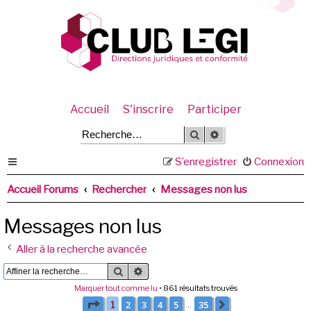
Accueil
S'inscrire
Participer
Rechercher
Recherche avancée
S’enregistrer
Connexion
Accueil Forums
Rechercher
Messages non lus
Messages non lus
Aller à la recherche avancée
Rechercher
Recherche avancée
Marquer tout comme lu
• 861 résultats trouvés
Page
1
sur
35
2
3
4
5
35
1
Suivante
…