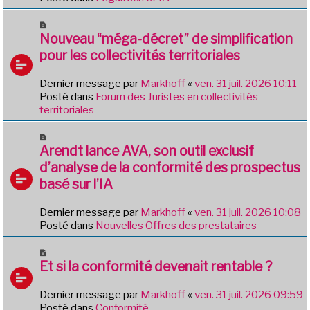
u
m
N
e
o
Nouveau “méga-décret” de simplification
s
u
pour les collectivités territoriales
s
v
a
e
g
Dernier message par
Markhoff
«
ven. 31 juil. 2026 10:11
a
e
Posté dans
Forum des Juristes en collectivités
u
territoriales
m
e
N
s
o
Arendt lance AVA, son outil exclusif
s
u
d’analyse de la conformité des prospectus
a
v
g
basé sur l’IA
e
e
a
Dernier message par
Markhoff
«
ven. 31 juil. 2026 10:08
u
Posté dans
Nouvelles Offres des prestataires
m
e
N
s
o
Et si la conformité devenait rentable ?
s
u
a
v
g
Dernier message par
Markhoff
«
ven. 31 juil. 2026 09:59
e
e
Posté dans
Conformité