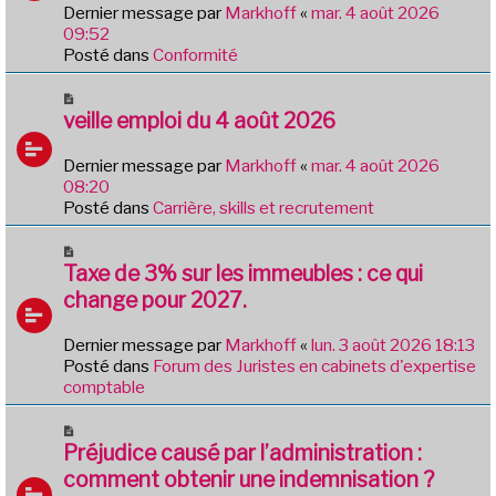
e
Dernier message par
Markhoff
«
mar. 4 août 2026
a
09:52
u
Posté dans
Conformité
m
e
N
s
o
veille emploi du 4 août 2026
s
u
a
v
Dernier message par
Markhoff
«
mar. 4 août 2026
g
e
08:20
e
a
Posté dans
Carrière, skills et recrutement
u
m
N
e
o
Taxe de 3% sur les immeubles : ce qui
s
u
change pour 2027.
s
v
a
e
Dernier message par
Markhoff
«
lun. 3 août 2026 18:13
g
a
Posté dans
Forum des Juristes en cabinets d'expertise
e
u
comptable
m
e
N
s
o
Préjudice causé par l’administration :
s
u
comment obtenir une indemnisation ?
a
v