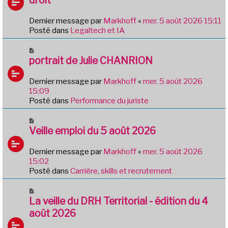
s
v
a
e
g
Dernier message par
Markhoff
«
mer. 5 août 2026 15:11
a
e
Posté dans
Legaltech et IA
u
m
N
e
o
portrait de Julie CHANRION
s
u
s
v
Dernier message par
Markhoff
«
mer. 5 août 2026
a
e
15:09
g
a
Posté dans
Performance du juriste
e
u
m
N
e
o
Veille emploi du 5 août 2026
s
u
s
v
Dernier message par
Markhoff
«
mer. 5 août 2026
a
e
15:02
g
a
Posté dans
Carrière, skills et recrutement
e
u
m
N
e
o
La veille du DRH Territorial - édition du 4
s
u
août 2026
s
v
a