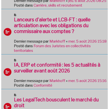
Dernier message par
Markhoff
«
jeu. 6 août 2026 08:25
a
e
Posté dans
Carrière, skills et recrutement
g
a
e
u
N
m
o
Lanceurs d’alerte et LCB-FT : quelle
e
u
articulation avec les obligations du
s
v
commissaire aux comptes ?
s
e
a
a
g
Dernier message par
Markhoff
«
mer. 5 août 2026 15:18
u
e
Posté dans
Forum des Juristes en collectivités
m
territoriales
e
s
N
s
o
IA, ERP et conformité : les 5 actualités à
a
u
g
surveiller avant août 2026
v
e
e
Dernier message par
Markhoff
«
mer. 5 août 2026 15:16
a
Posté dans
Conformité
u
m
N
e
o
Les LegalTech bousculent le marché du
s
u
droit
s
v