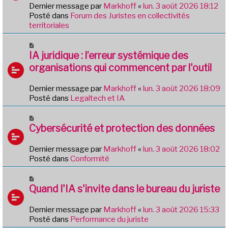
e
e
Dernier message par
Markhoff
«
lun. 3 août 2026 18:12
a
Posté dans
Forum des Juristes en collectivités
u
territoriales
m
e
N
s
o
IA juridique : l’erreur systémique des
s
u
organisations qui commencent par l'outil
a
v
g
e
e
Dernier message par
Markhoff
«
lun. 3 août 2026 18:09
a
Posté dans
Legaltech et IA
u
m
N
e
o
Cybersécurité et protection des données
s
u
s
v
Dernier message par
Markhoff
«
lun. 3 août 2026 18:02
a
e
Posté dans
Conformité
g
a
e
u
N
m
o
Quand l'IA s'invite dans le bureau du juriste
e
u
s
v
Dernier message par
Markhoff
«
lun. 3 août 2026 15:33
s
e
Posté dans
Performance du juriste
a
a