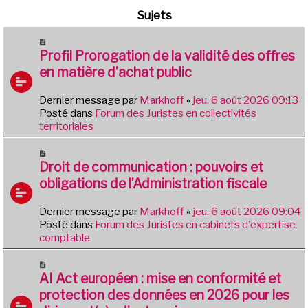
Sujets
N
o
Profil Prorogation de la validité des offres
u
en matière d’achat public
v
e
Dernier message par
Markhoff
«
jeu. 6 août 2026 09:13
a
Posté dans
Forum des Juristes en collectivités
u
territoriales
m
e
N
s
o
Droit de communication : pouvoirs et
s
u
obligations de l’Administration fiscale
a
v
g
e
e
Dernier message par
Markhoff
«
jeu. 6 août 2026 09:04
a
Posté dans
Forum des Juristes en cabinets d'expertise
u
comptable
m
e
N
s
o
AI Act européen : mise en conformité et
s
u
protection des données en 2026 pour les
a
v