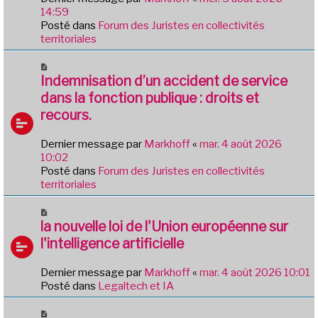
g
a
14:59
e
u
Posté dans
Forum des Juristes en collectivités
m
territoriales
e
s
N
s
o
Indemnisation d’un accident de service
a
u
dans la fonction publique : droits et
g
v
e
recours.
e
a
Dernier message par
Markhoff
«
mar. 4 août 2026
u
10:02
m
Posté dans
Forum des Juristes en collectivités
e
territoriales
s
s
N
a
o
la nouvelle loi de l'Union européenne sur
g
u
e
l'intelligence artificielle
v
e
Dernier message par
Markhoff
«
mar. 4 août 2026 10:01
a
Posté dans
Legaltech et IA
u
m
N