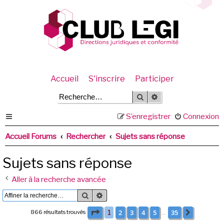
Accueil
S'inscrire
Participer
Rechercher
Recherche avancée
S’enregistrer
Connexion
Accueil Forums
Rechercher
Sujets sans réponse
Sujets sans réponse
Aller à la recherche avancée
Rechercher
Recherche avancée
Page
1
sur
35
2
3
4
5
35
866 résultats trouvés
1
Suivante
…