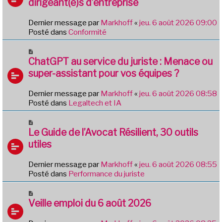
g
dirigeant(e)s d’entreprise
e
e
a
Dernier message par
Markhoff
«
jeu. 6 août 2026 09:00
u
Posté dans
Conformité
m
e
N
s
o
ChatGPT au service du juriste : Menace ou
s
u
a
super-assistant pour vos équipes ?
v
g
e
e
Dernier message par
Markhoff
«
jeu. 6 août 2026 08:58
a
Posté dans
Legaltech et IA
u
m
N
e
o
Le Guide de l’Avocat Résilient, 30 outils
s
u
utiles
s
v
a
e
g
Dernier message par
Markhoff
«
jeu. 6 août 2026 08:55
a
e
Posté dans
Performance du juriste
u
m
N
e
o
Veille emploi du 6 août 2026
s
u
s
v