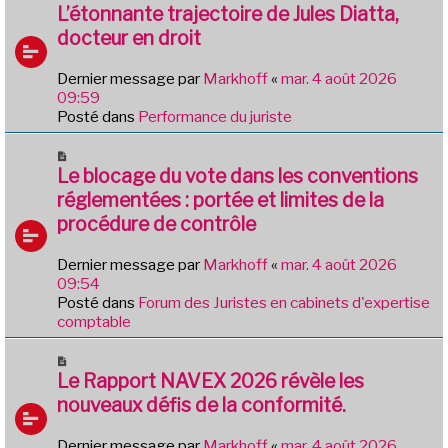
e
o
L’étonnante trajectoire de Jules Diatta,
s
u
docteur en droit
s
v
a
e
g
Dernier message par
Markhoff
«
mar. 4 août 2026
a
e
09:59
u
Posté dans
Performance du juriste
m
e
N
s
o
Le blocage du vote dans les conventions
s
u
réglementées : portée et limites de la
a
v
g
procédure de contrôle
e
e
a
Dernier message par
Markhoff
«
mar. 4 août 2026
u
09:54
m
Posté dans
Forum des Juristes en cabinets d'expertise
e
comptable
s
s
N
a
o
Le Rapport NAVEX 2026 révèle les
g
u
e
nouveaux défis de la conformité.
v
e
Dernier message par
Markhoff
«
mar. 4 août 2026