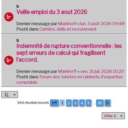
g
u
N
e
m
o
Veille emploi du 3 aout 2026
e
u
s
v
Dernier message par
Markhoff
«
lun. 3 août 2026 09:48
s
e
Posté dans
Carrière, skills et recrutement
a
a
g
u
N
e
m
o
Indemnité de rupture conventionnelle : les
e
u
sept erreurs de calcul qui fragilisent
s
v
l’accord.
s
e
a
a
g
Dernier message par
Markhoff
«
ven. 31 juil. 2026 10:20
u
e
Posté dans
Forum des Juristes en cabinets d'expertise
m
comptable
e
s
s
a
Page
1
sur
35
2
3
4
5
35
866 résultats trouvés
1
Suivante
…
g
e
Aller à