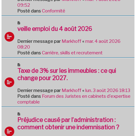
a
09:52
u
Posté dans
Conformité
m
e
N
s
o
veille emploi du 4 août 2026
s
u
a
v
Dernier message par
Markhoff
«
mar. 4 août 2026
g
e
08:20
e
a
Posté dans
Carrière, skills et recrutement
u
m
N
e
o
Taxe de 3% sur les immeubles : ce qui
s
u
change pour 2027.
s
v
a
e
Dernier message par
Markhoff
«
lun. 3 août 2026 18:13
g
a
Posté dans
Forum des Juristes en cabinets d'expertise
e
u
comptable
m
e
N
s
o
Préjudice causé par l’administration :
s
u
comment obtenir une indemnisation ?
a
v
g