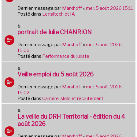
a
e
g
Dernier message par
Markhoff
«
mer. 5 août 2026 15:11
a
e
Posté dans
Legaltech et IA
u
m
N
e
o
portrait de Julie CHANRION
s
u
s
v
Dernier message par
Markhoff
«
mer. 5 août 2026
a
e
15:09
g
a
Posté dans
Performance du juriste
e
u
m
N
e
o
Veille emploi du 5 août 2026
s
u
s
v
Dernier message par
Markhoff
«
mer. 5 août 2026
a
e
15:02
g
a
Posté dans
Carrière, skills et recrutement
e
u
m
N
e
o
La veille du DRH Territorial - édition du 4
s
u
août 2026
s
v
a
e
Dernier message par
Markhoff
«
mer. 5 août 2026