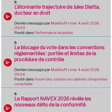
N
e
o
L’étonnante trajectoire de Jules Diatta,
s
u
docteur en droit
s
v
a
e
g
Dernier message par
Markhoff
«
mar. 4 août 2026
a
e
09:59
u
Posté dans
Performance du juriste
m
e
N
s
o
Le blocage du vote dans les conventions
s
u
réglementées : portée et limites de la
a
v
g
procédure de contrôle
e
e
a
Dernier message par
Markhoff
«
mar. 4 août 2026
u
09:54
m
Posté dans
Forum des Juristes en cabinets d'expertise
e
comptable
s
s
N
a
o
Le Rapport NAVEX 2026 révèle les
g
u
e
nouveaux défis de la conformité.
v