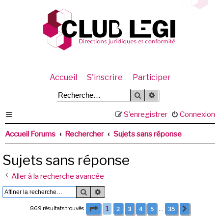
Accueil
S'inscrire
Participer
Rechercher
Recherche avancée
S’enregistrer
Connexion
Accueil Forums
Rechercher
Sujets sans réponse
Sujets sans réponse
Aller à la recherche avancée
Rechercher
Recherche avancée
Page
1
sur
35
2
3
4
5
35
869 résultats trouvés
1
Suivante
…