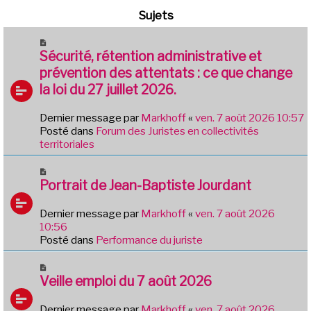
Sujets
N
o
Sécurité, rétention administrative et
u
prévention des attentats : ce que change
v
la loi du 27 juillet 2026.
e
a
Dernier message par
Markhoff
«
ven. 7 août 2026 10:57
u
Posté dans
Forum des Juristes en collectivités
m
territoriales
e
s
N
s
o
Portrait de Jean-Baptiste Jourdant
a
u
g
v
e
Dernier message par
Markhoff
«
ven. 7 août 2026
e
10:56
a
Posté dans
Performance du juriste
u
m
N
e
o
Veille emploi du 7 août 2026
s
u
s
v
Dernier message par
Markhoff
«
ven. 7 août 2026