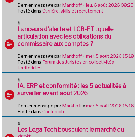
s
v
Dernier message par
Markhoff
«
jeu. 6 août 2026 08:25
a
e
Posté dans
Carrière, skills et recrutement
g
a
e
u
N
m
o
Lanceurs d’alerte et LCB-FT : quelle
e
u
articulation avec les obligations du
s
v
commissaire aux comptes ?
s
e
a
a
g
Dernier message par
Markhoff
«
mer. 5 août 2026 15:18
u
e
Posté dans
Forum des Juristes en collectivités
m
territoriales
e
s
N
s
o
IA, ERP et conformité : les 5 actualités à
a
u
g
surveiller avant août 2026
v
e
e
Dernier message par
Markhoff
«
mer. 5 août 2026 15:16
a
Posté dans
Conformité
u
m
N
e
o
Les LegalTech bousculent le marché du
s
u
droit