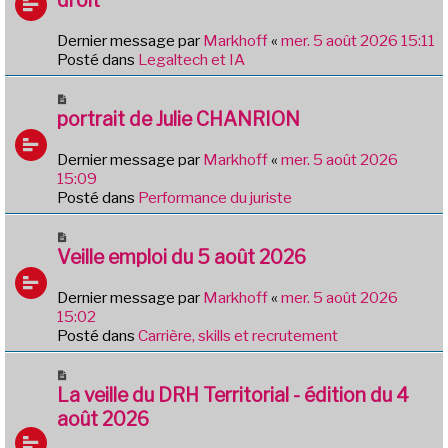
s
v
a
e
g
Dernier message par
Markhoff
«
mer. 5 août 2026 15:11
a
e
Posté dans
Legaltech et IA
u
m
N
e
o
portrait de Julie CHANRION
s
u
s
v
Dernier message par
Markhoff
«
mer. 5 août 2026
a
e
15:09
g
a
Posté dans
Performance du juriste
e
u
m
N
e
o
Veille emploi du 5 août 2026
s
u
s
v
Dernier message par
Markhoff
«
mer. 5 août 2026
a
e
15:02
g
a
Posté dans
Carrière, skills et recrutement
e
u
m
N
e
o
La veille du DRH Territorial - édition du 4
s
u
août 2026
s
v
a