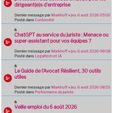
v
g
dirigeant(e)s d’entreprise
e
e
a
Dernier message par
Markhoff
«
jeu. 6 août 2026 09:00
u
Posté dans
Conformité
m
e
N
s
o
ChatGPT au service du juriste : Menace ou
s
u
a
super-assistant pour vos équipes ?
v
g
e
e
Dernier message par
Markhoff
«
jeu. 6 août 2026 08:58
a
Posté dans
Legaltech et IA
u
m
N
e
o
Le Guide de l’Avocat Résilient, 30 outils
s
u
utiles
s
v
a
e
g
Dernier message par
Markhoff
«
jeu. 6 août 2026 08:55
a
e
Posté dans
Performance du juriste
u
m
N
e
o
Veille emploi du 6 août 2026
s
u