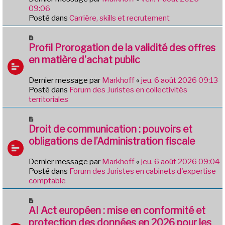
a
e
09:06
g
a
Posté dans
Carrière, skills et recrutement
e
u
m
N
e
o
Profil Prorogation de la validité des offres
s
u
en matière d’achat public
s
v
a
e
Dernier message par
Markhoff
«
jeu. 6 août 2026 09:13
g
a
Posté dans
Forum des Juristes en collectivités
e
u
territoriales
m
e
N
s
o
Droit de communication : pouvoirs et
s
u
obligations de l’Administration fiscale
a
v
g
e
e
Dernier message par
Markhoff
«
jeu. 6 août 2026 09:04
a
Posté dans
Forum des Juristes en cabinets d'expertise
u
comptable
m
e
N
s
o
AI Act européen : mise en conformité et
s
u
protection des données en 2026 pour les
a