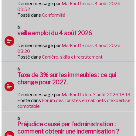
e
Dernier message par
Markhoff
«
mar. 4 août 2026
a
09:52
u
Posté dans
Conformité
m
e
N
s
o
veille emploi du 4 août 2026
s
u
a
v
Dernier message par
Markhoff
«
mar. 4 août 2026
g
e
08:20
e
a
Posté dans
Carrière, skills et recrutement
u
m
N
e
o
Taxe de 3% sur les immeubles : ce qui
s
u
change pour 2027.
s
v
a
e
Dernier message par
Markhoff
«
lun. 3 août 2026 18:13
g
a
Posté dans
Forum des Juristes en cabinets d'expertise
e
u
comptable
m
e
N
s
o
Préjudice causé par l’administration :
s
u
comment obtenir une indemnisation ?
a
v