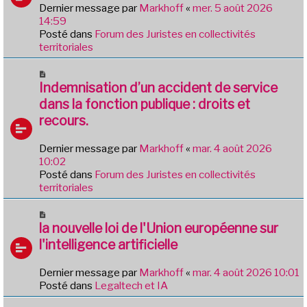
e
Dernier message par
Markhoff
«
mer. 5 août 2026
g
a
14:59
e
u
Posté dans
Forum des Juristes en collectivités
m
territoriales
e
s
N
s
o
Indemnisation d’un accident de service
a
u
dans la fonction publique : droits et
g
v
e
recours.
e
a
Dernier message par
Markhoff
«
mar. 4 août 2026
u
10:02
m
Posté dans
Forum des Juristes en collectivités
e
territoriales
s
s
N
a
o
la nouvelle loi de l'Union européenne sur
g
u
e
l'intelligence artificielle
v
e
Dernier message par
Markhoff
«
mar. 4 août 2026 10:01
a
Posté dans
Legaltech et IA
u
m