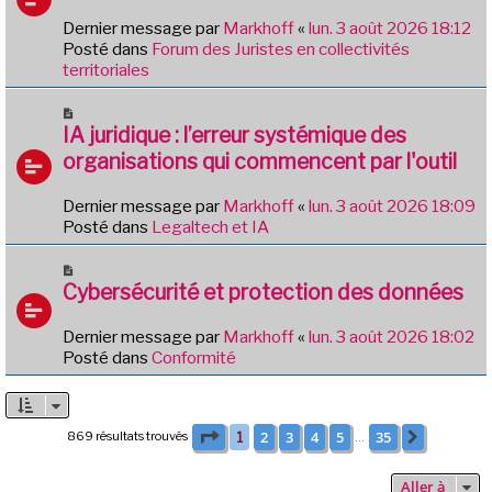
g
e
e
Dernier message par
Markhoff
«
lun. 3 août 2026 18:12
a
Posté dans
Forum des Juristes en collectivités
u
territoriales
m
e
N
s
o
IA juridique : l’erreur systémique des
s
u
organisations qui commencent par l'outil
a
v
g
e
e
Dernier message par
Markhoff
«
lun. 3 août 2026 18:09
a
Posté dans
Legaltech et IA
u
m
N
e
o
Cybersécurité et protection des données
s
u
s
v
Dernier message par
Markhoff
«
lun. 3 août 2026 18:02
a
e
Posté dans
Conformité
g
a
e
u
m
e
Page
1
sur
35
2
3
4
5
35
869 résultats trouvés
1
Suivante
…
s
s
Aller à