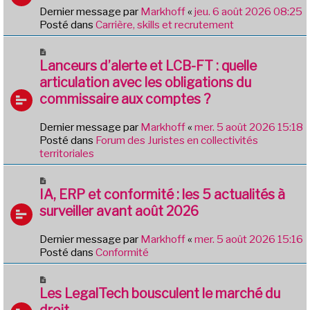
s
v
Dernier message par
Markhoff
«
jeu. 6 août 2026 08:25
a
e
Posté dans
Carrière, skills et recrutement
g
a
e
u
N
m
o
Lanceurs d’alerte et LCB-FT : quelle
e
u
articulation avec les obligations du
s
v
commissaire aux comptes ?
s
e
a
a
g
Dernier message par
Markhoff
«
mer. 5 août 2026 15:18
u
e
Posté dans
Forum des Juristes en collectivités
m
territoriales
e
s
N
s
o
IA, ERP et conformité : les 5 actualités à
a
u
g
surveiller avant août 2026
v
e
e
Dernier message par
Markhoff
«
mer. 5 août 2026 15:16
a
Posté dans
Conformité
u
m
N
e
o
Les LegalTech bousculent le marché du
s
u
droit