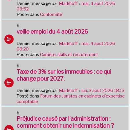
e
Dernier message par
Markhoff
«
mar. 4 août 2026
a
09:52
u
Posté dans
Conformité
m
e
N
s
o
veille emploi du 4 août 2026
s
u
a
v
Dernier message par
Markhoff
«
mar. 4 août 2026
g
e
08:20
e
a
Posté dans
Carrière, skills et recrutement
u
m
N
e
o
Taxe de 3% sur les immeubles : ce qui
s
u
change pour 2027.
s
v
a
e
Dernier message par
Markhoff
«
lun. 3 août 2026 18:13
g
a
Posté dans
Forum des Juristes en cabinets d'expertise
e
u
comptable
m
e
N
s
o
Préjudice causé par l’administration :
s
u
comment obtenir une indemnisation ?
a
v