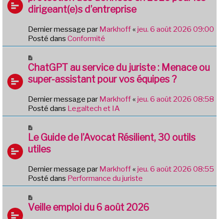
v
g
dirigeant(e)s d’entreprise
e
e
a
Dernier message par
Markhoff
«
jeu. 6 août 2026 09:00
u
Posté dans
Conformité
m
e
N
s
o
ChatGPT au service du juriste : Menace ou
s
u
a
super-assistant pour vos équipes ?
v
g
e
e
Dernier message par
Markhoff
«
jeu. 6 août 2026 08:58
a
Posté dans
Legaltech et IA
u
m
N
e
o
Le Guide de l’Avocat Résilient, 30 outils
s
u
utiles
s
v
a
e
g
Dernier message par
Markhoff
«
jeu. 6 août 2026 08:55
a
e
Posté dans
Performance du juriste
u
m
N
e
o
Veille emploi du 6 août 2026
s
u