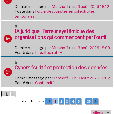
g
e
e
Dernier message par
Markhoff
«
lun. 3 août 2026 18:12
a
Posté dans
Forum des Juristes en collectivités
u
territoriales
m
e
N
s
o
IA juridique : l’erreur systémique des
s
u
organisations qui commencent par l'outil
a
v
g
e
e
Dernier message par
Markhoff
«
lun. 3 août 2026 18:09
a
Posté dans
Legaltech et IA
u
m
N
e
o
Cybersécurité et protection des données
s
u
s
v
Dernier message par
Markhoff
«
lun. 3 août 2026 18:02
a
e
Posté dans
Conformité
g
a
e
u
m
e
Page
1
sur
35
2
3
4
5
35
869 résultats trouvés
1
Suivante
…
s
s
Aller à