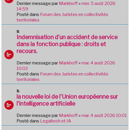
e
Dernier message par
Markhoff
«
mer. 5 août 2026
g
a
14:59
e
u
Posté dans
Forum des Juristes en collectivités
m
territoriales
e
s
N
s
o
Indemnisation d’un accident de service
a
u
dans la fonction publique : droits et
g
v
e
recours.
e
a
Dernier message par
Markhoff
«
mar. 4 août 2026
u
10:02
m
Posté dans
Forum des Juristes en collectivités
e
territoriales
s
s
N
a
o
la nouvelle loi de l'Union européenne sur
g
u
e
l'intelligence artificielle
v
e
Dernier message par
Markhoff
«
mar. 4 août 2026 10:01
a
Posté dans
Legaltech et IA
u
m