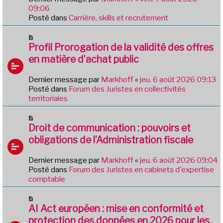
a
e
09:06
g
a
Posté dans
Carrière, skills et recrutement
e
u
m
N
e
o
Profil Prorogation de la validité des offres
s
u
en matière d’achat public
s
v
a
e
Dernier message par
Markhoff
«
jeu. 6 août 2026 09:13
g
a
Posté dans
Forum des Juristes en collectivités
e
u
territoriales
m
e
N
s
o
Droit de communication : pouvoirs et
s
u
obligations de l’Administration fiscale
a
v
g
e
e
Dernier message par
Markhoff
«
jeu. 6 août 2026 09:04
a
Posté dans
Forum des Juristes en cabinets d'expertise
u
comptable
m
e
N
s
o
AI Act européen : mise en conformité et
s
u
protection des données en 2026 pour les
a