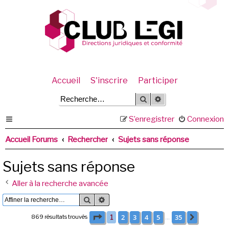
Accueil
S'inscrire
Participer
Rechercher
Recherche avancée
S’enregistrer
Connexion
Accueil Forums
Rechercher
Sujets sans réponse
Sujets sans réponse
Aller à la recherche avancée
Rechercher
Recherche avancée
Page
1
sur
35
2
3
4
5
35
869 résultats trouvés
1
Suivante
…