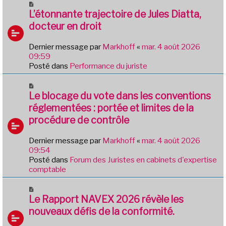
N
e
o
L’étonnante trajectoire de Jules Diatta,
s
u
docteur en droit
s
v
a
e
g
Dernier message par
Markhoff
«
mar. 4 août 2026
a
e
09:59
u
Posté dans
Performance du juriste
m
e
N
s
o
Le blocage du vote dans les conventions
s
u
réglementées : portée et limites de la
a
v
g
procédure de contrôle
e
e
a
Dernier message par
Markhoff
«
mar. 4 août 2026
u
09:54
m
Posté dans
Forum des Juristes en cabinets d'expertise
e
comptable
s
s
N
a
o
Le Rapport NAVEX 2026 révèle les
g
u
e
nouveaux défis de la conformité.
v