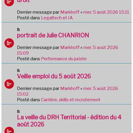
s
v
a
e
g
Dernier message par
Markhoff
«
mer. 5 août 2026 15:11
a
e
Posté dans
Legaltech et IA
u
m
N
e
o
portrait de Julie CHANRION
s
u
s
v
Dernier message par
Markhoff
«
mer. 5 août 2026
a
e
15:09
g
a
Posté dans
Performance du juriste
e
u
m
N
e
o
Veille emploi du 5 août 2026
s
u
s
v
Dernier message par
Markhoff
«
mer. 5 août 2026
a
e
15:02
g
a
Posté dans
Carrière, skills et recrutement
e
u
m
N
e
o
La veille du DRH Territorial - édition du 4
s
u
août 2026
s
v
a