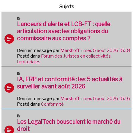
Sujets
N
o
Lanceurs d’alerte et LCB-FT : quelle
u
articulation avec les obligations du
v
commissaire aux comptes ?
e
a
Dernier message par
Markhoff
«
mer. 5 août 2026 15:18
u
Posté dans
Forum des Juristes en collectivités
m
territoriales
e
s
N
s
o
IA, ERP et conformité : les 5 actualités à
a
u
g
surveiller avant août 2026
v
e
e
Dernier message par
Markhoff
«
mer. 5 août 2026 15:16
a
Posté dans
Conformité
u
m
N
e
o
Les LegalTech bousculent le marché du
s
u
droit
s
v