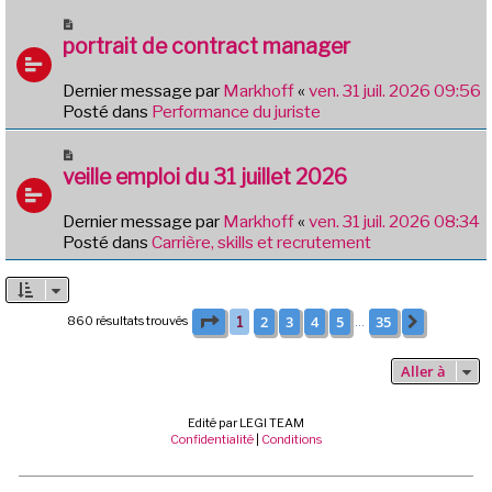
u
N
m
o
portrait de contract manager
e
u
s
v
Dernier message par
Markhoff
«
ven. 31 juil. 2026 09:56
s
e
Posté dans
Performance du juriste
a
a
g
u
N
e
m
o
veille emploi du 31 juillet 2026
e
u
s
v
Dernier message par
Markhoff
«
ven. 31 juil. 2026 08:34
s
e
Posté dans
Carrière, skills et recrutement
a
a
g
u
e
m
e
Page
1
sur
35
2
3
4
5
35
860 résultats trouvés
1
Suivante
…
s
s
Aller à
a
g
e
Edité par LEGI TEAM
Confidentialité
|
Conditions