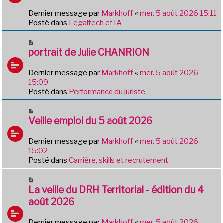
a
e
g
Dernier message par
Markhoff
«
mer. 5 août 2026 15:11
a
e
Posté dans
Legaltech et IA
u
m
N
e
o
portrait de Julie CHANRION
s
u
s
v
Dernier message par
Markhoff
«
mer. 5 août 2026
a
e
15:09
g
a
Posté dans
Performance du juriste
e
u
m
N
e
o
Veille emploi du 5 août 2026
s
u
s
v
Dernier message par
Markhoff
«
mer. 5 août 2026
a
e
15:02
g
a
Posté dans
Carrière, skills et recrutement
e
u
m
N
e
o
La veille du DRH Territorial - édition du 4
s
u
août 2026
s
v
a
e
Dernier message par
Markhoff
«
mer. 5 août 2026