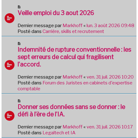
g
u
N
e
m
o
Veille emploi du 3 aout 2026
e
u
s
v
Dernier message par
Markhoff
«
lun. 3 août 2026 09:48
s
e
Posté dans
Carrière, skills et recrutement
a
a
g
u
N
e
m
o
Indemnité de rupture conventionnelle : les
e
u
sept erreurs de calcul qui fragilisent
s
v
l’accord.
s
e
a
a
g
Dernier message par
Markhoff
«
ven. 31 juil. 2026 10:20
u
e
Posté dans
Forum des Juristes en cabinets d'expertise
m
comptable
e
s
N
s
o
Donner ses données sans se donner : le
a
u
g
défi à l’ère de l’IA.
v
e
e
Dernier message par
Markhoff
«
ven. 31 juil. 2026 10:17
a
Posté dans
Legaltech et IA
u