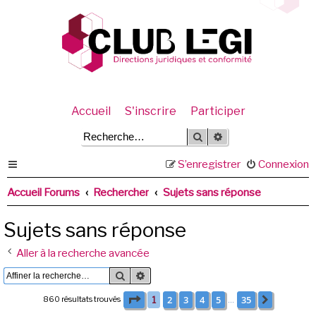
Accueil
S'inscrire
Participer
Rechercher
Recherche avancée
S’enregistrer
Connexion
Accueil Forums
Rechercher
Sujets sans réponse
Sujets sans réponse
Aller à la recherche avancée
Rechercher
Recherche avancée
Page
1
sur
35
2
3
4
5
35
860 résultats trouvés
1
Suivante
…