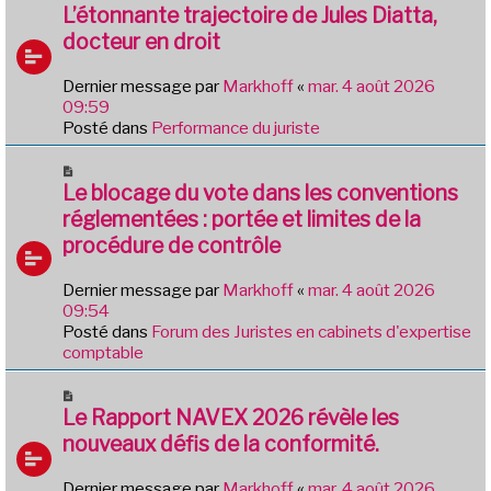
e
o
L’étonnante trajectoire de Jules Diatta,
s
u
docteur en droit
s
v
a
e
g
Dernier message par
Markhoff
«
mar. 4 août 2026
a
e
09:59
u
Posté dans
Performance du juriste
m
e
N
s
o
Le blocage du vote dans les conventions
s
u
réglementées : portée et limites de la
a
v
g
procédure de contrôle
e
e
a
Dernier message par
Markhoff
«
mar. 4 août 2026
u
09:54
m
Posté dans
Forum des Juristes en cabinets d'expertise
e
comptable
s
s
N
a
o
Le Rapport NAVEX 2026 révèle les
g
u
e
nouveaux défis de la conformité.
v
e
Dernier message par
Markhoff
«
mar. 4 août 2026