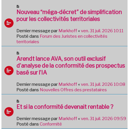
m
N
e
o
Nouveau “méga-décret” de simplification
s
u
pour les collectivités territoriales
s
v
a
e
g
Dernier message par
Markhoff
«
ven. 31 juil. 2026 10:11
a
e
Posté dans
Forum des Juristes en collectivités
u
territoriales
m
e
N
s
o
Arendt lance AVA, son outil exclusif
s
u
d’analyse de la conformité des prospectus
a
v
g
basé sur l’IA
e
e
a
Dernier message par
Markhoff
«
ven. 31 juil. 2026 10:08
u
Posté dans
Nouvelles Offres des prestataires
m
e
N
s
o
Et si la conformité devenait rentable ?
s
u
a
v
g
Dernier message par
Markhoff
«
ven. 31 juil. 2026 09:59
e
e
Posté dans
Conformité
a