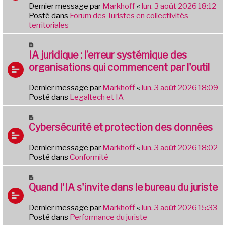
e
e
Dernier message par
Markhoff
«
lun. 3 août 2026 18:12
a
Posté dans
Forum des Juristes en collectivités
u
territoriales
m
e
N
s
o
IA juridique : l’erreur systémique des
s
u
organisations qui commencent par l'outil
a
v
g
e
e
Dernier message par
Markhoff
«
lun. 3 août 2026 18:09
a
Posté dans
Legaltech et IA
u
m
N
e
o
Cybersécurité et protection des données
s
u
s
v
Dernier message par
Markhoff
«
lun. 3 août 2026 18:02
a
e
Posté dans
Conformité
g
a
e
u
N
m
o
Quand l'IA s'invite dans le bureau du juriste
e
u
s
v
Dernier message par
Markhoff
«
lun. 3 août 2026 15:33
s
e
Posté dans
Performance du juriste
a
a