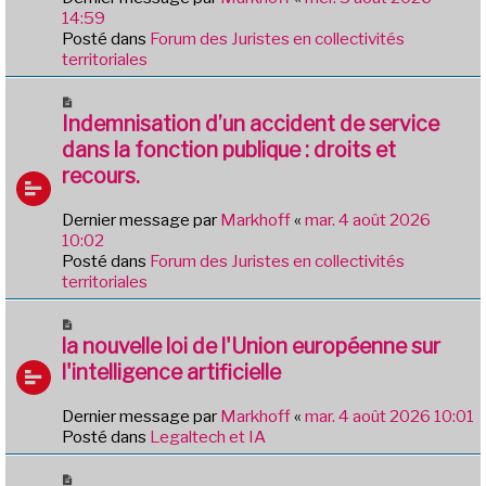
g
a
14:59
e
u
Posté dans
Forum des Juristes en collectivités
m
territoriales
e
s
N
s
o
Indemnisation d’un accident de service
a
u
dans la fonction publique : droits et
g
v
e
recours.
e
a
Dernier message par
Markhoff
«
mar. 4 août 2026
u
10:02
m
Posté dans
Forum des Juristes en collectivités
e
territoriales
s
s
N
a
o
la nouvelle loi de l'Union européenne sur
g
u
e
l'intelligence artificielle
v
e
Dernier message par
Markhoff
«
mar. 4 août 2026 10:01
a
Posté dans
Legaltech et IA
u
m
N