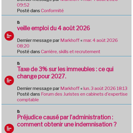
a
09:52
u
Posté dans
Conformité
m
e
N
s
o
veille emploi du 4 août 2026
s
u
a
v
Dernier message par
Markhoff
«
mar. 4 août 2026
g
e
08:20
e
a
Posté dans
Carrière, skills et recrutement
u
m
N
e
o
Taxe de 3% sur les immeubles : ce qui
s
u
change pour 2027.
s
v
a
e
Dernier message par
Markhoff
«
lun. 3 août 2026 18:13
g
a
Posté dans
Forum des Juristes en cabinets d'expertise
e
u
comptable
m
e
N
s
o
Préjudice causé par l’administration :
s
u
comment obtenir une indemnisation ?
a
v
g