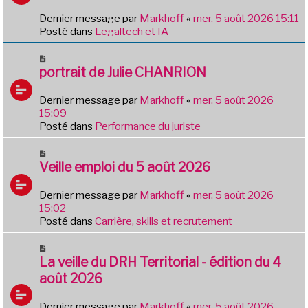
a
e
g
Dernier message par
Markhoff
«
mer. 5 août 2026 15:11
a
e
Posté dans
Legaltech et IA
u
m
N
e
o
portrait de Julie CHANRION
s
u
s
v
Dernier message par
Markhoff
«
mer. 5 août 2026
a
e
15:09
g
a
Posté dans
Performance du juriste
e
u
m
N
e
o
Veille emploi du 5 août 2026
s
u
s
v
Dernier message par
Markhoff
«
mer. 5 août 2026
a
e
15:02
g
a
Posté dans
Carrière, skills et recrutement
e
u
m
N
e
o
La veille du DRH Territorial - édition du 4
s
u
août 2026
s
v
a
e
Dernier message par
Markhoff
«
mer. 5 août 2026