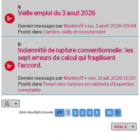
g
u
N
e
m
o
Veille emploi du 3 aout 2026
e
u
s
v
Dernier message par
Markhoff
«
lun. 3 août 2026 09:48
s
e
Posté dans
Carrière, skills et recrutement
a
a
g
u
N
e
m
o
Indemnité de rupture conventionnelle : les
e
u
sept erreurs de calcul qui fragilisent
s
v
l’accord.
s
e
a
a
g
Dernier message par
Markhoff
«
ven. 31 juil. 2026 10:20
u
e
Posté dans
Forum des Juristes en cabinets d'expertise
m
comptable
e
s
s
a
Page
1
sur
35
2
3
4
5
35
866 résultats trouvés
1
Suivante
…
g
e
Aller à