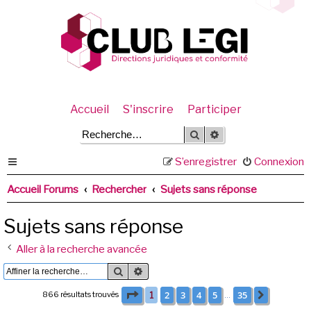
Accueil
S'inscrire
Participer
Rechercher
Recherche avancée
S’enregistrer
Connexion
Accueil Forums
Rechercher
Sujets sans réponse
Sujets sans réponse
Aller à la recherche avancée
Rechercher
Recherche avancée
Page
1
sur
35
2
3
4
5
35
866 résultats trouvés
1
Suivante
…