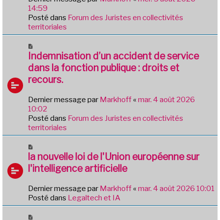
g
a
14:59
e
u
Posté dans
Forum des Juristes en collectivités
m
territoriales
e
s
N
s
o
Indemnisation d’un accident de service
a
u
dans la fonction publique : droits et
g
v
e
recours.
e
a
Dernier message par
Markhoff
«
mar. 4 août 2026
u
10:02
m
Posté dans
Forum des Juristes en collectivités
e
territoriales
s
s
N
a
o
la nouvelle loi de l'Union européenne sur
g
u
e
l'intelligence artificielle
v
e
Dernier message par
Markhoff
«
mar. 4 août 2026 10:01
a
Posté dans
Legaltech et IA
u
m
N