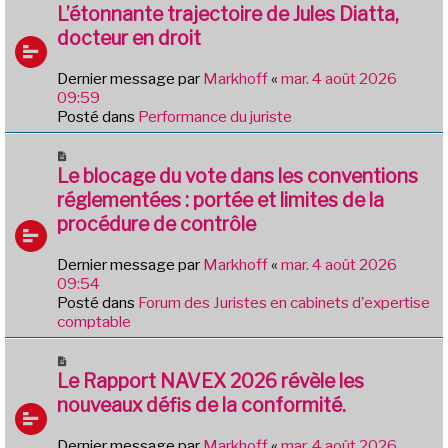
e
o
L’étonnante trajectoire de Jules Diatta,
s
u
docteur en droit
s
v
a
e
g
Dernier message par
Markhoff
«
mar. 4 août 2026
a
e
09:59
u
Posté dans
Performance du juriste
m
e
N
s
o
Le blocage du vote dans les conventions
s
u
réglementées : portée et limites de la
a
v
g
procédure de contrôle
e
e
a
Dernier message par
Markhoff
«
mar. 4 août 2026
u
09:54
m
Posté dans
Forum des Juristes en cabinets d'expertise
e
comptable
s
s
N
a
o
Le Rapport NAVEX 2026 révèle les
g
u
e
nouveaux défis de la conformité.
v
e
Dernier message par
Markhoff
«
mar. 4 août 2026