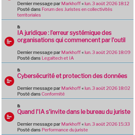
e
e
Dernier message par
Markhoff
«
lun. 3 août 2026 18:12
a
Posté dans
Forum des Juristes en collectivités
u
territoriales
m
e
N
s
o
IA juridique : l’erreur systémique des
s
u
organisations qui commencent par l'outil
a
v
g
e
e
Dernier message par
Markhoff
«
lun. 3 août 2026 18:09
a
Posté dans
Legaltech et IA
u
m
N
e
o
Cybersécurité et protection des données
s
u
s
v
Dernier message par
Markhoff
«
lun. 3 août 2026 18:02
a
e
Posté dans
Conformité
g
a
e
u
N
m
o
Quand l'IA s'invite dans le bureau du juriste
e
u
s
v
Dernier message par
Markhoff
«
lun. 3 août 2026 15:33
s
e
Posté dans
Performance du juriste
a
a