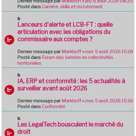
Dernier message par
Markhoff
«
jeu. 6 août 2026 08:25
a
e
Posté dans
Carrière, skills et recrutement
g
a
e
u
N
m
o
Lanceurs d’alerte et LCB-FT : quelle
e
u
articulation avec les obligations du
s
v
commissaire aux comptes ?
s
e
a
a
g
Dernier message par
Markhoff
«
mer. 5 août 2026 15:18
u
e
Posté dans
Forum des Juristes en collectivités
m
territoriales
e
s
N
s
o
IA, ERP et conformité : les 5 actualités à
a
u
g
surveiller avant août 2026
v
e
e
Dernier message par
Markhoff
«
mer. 5 août 2026 15:16
a
Posté dans
Conformité
u
m
N
e
o
Les LegalTech bousculent le marché du
s
u
droit
s
v