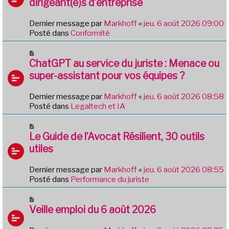
g
dirigeant(e)s d’entreprise
e
e
a
Dernier message par
Markhoff
«
jeu. 6 août 2026 09:00
u
Posté dans
Conformité
m
e
N
s
o
ChatGPT au service du juriste : Menace ou
s
u
a
super-assistant pour vos équipes ?
v
g
e
e
Dernier message par
Markhoff
«
jeu. 6 août 2026 08:58
a
Posté dans
Legaltech et IA
u
m
N
e
o
Le Guide de l’Avocat Résilient, 30 outils
s
u
utiles
s
v
a
e
g
Dernier message par
Markhoff
«
jeu. 6 août 2026 08:55
a
e
Posté dans
Performance du juriste
u
m
N
e
o
Veille emploi du 6 août 2026
s
u
s
v