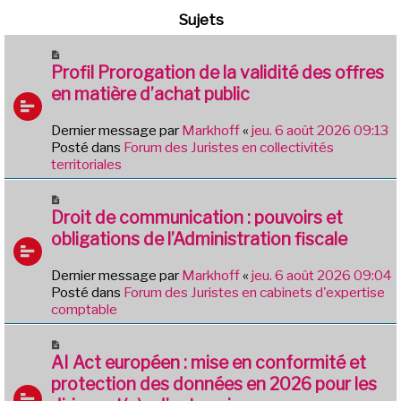
Sujets
N
o
Profil Prorogation de la validité des offres
u
en matière d’achat public
v
e
Dernier message par
Markhoff
«
jeu. 6 août 2026 09:13
a
Posté dans
Forum des Juristes en collectivités
u
territoriales
m
e
N
s
o
Droit de communication : pouvoirs et
s
u
obligations de l’Administration fiscale
a
v
g
e
e
Dernier message par
Markhoff
«
jeu. 6 août 2026 09:04
a
Posté dans
Forum des Juristes en cabinets d'expertise
u
comptable
m
e
N
s
o
AI Act européen : mise en conformité et
s
u
protection des données en 2026 pour les
a
v