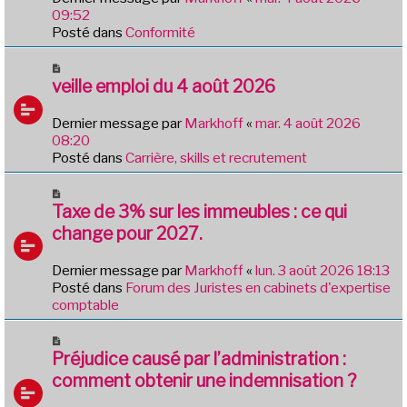
a
09:52
u
Posté dans
Conformité
m
e
N
s
o
veille emploi du 4 août 2026
s
u
a
v
Dernier message par
Markhoff
«
mar. 4 août 2026
g
e
08:20
e
a
Posté dans
Carrière, skills et recrutement
u
m
N
e
o
Taxe de 3% sur les immeubles : ce qui
s
u
change pour 2027.
s
v
a
e
Dernier message par
Markhoff
«
lun. 3 août 2026 18:13
g
a
Posté dans
Forum des Juristes en cabinets d'expertise
e
u
comptable
m
e
N
s
o
Préjudice causé par l’administration :
s
u
comment obtenir une indemnisation ?
a
v
g