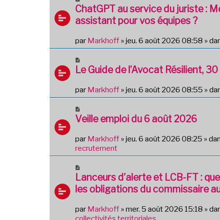
o
ChatGPT au service du juriste : 
s
u
s
assistant pour vos équipes ?
v
a
e
g
par
Markhoff
»
jeu. 6 août 2026 08:58
» da
a
e
u
N
m
o
Le Guide de l’Avocat Résilient, 30 
e
u
s
v
par
Markhoff
»
jeu. 6 août 2026 08:55
» da
s
e
a
a
N
g
u
o
Veille emploi du 6 août 2026
e
m
u
e
v
par
Markhoff
»
jeu. 6 août 2026 08:25
» da
s
e
recrutement
s
a
a
u
N
g
m
o
Lanceurs d’alerte et LCB-FT : quel
e
e
u
les obligations du commissaire a
s
v
s
e
par
Markhoff
»
mer. 5 août 2026 15:18
» da
a
a
collectivités territoriales
g