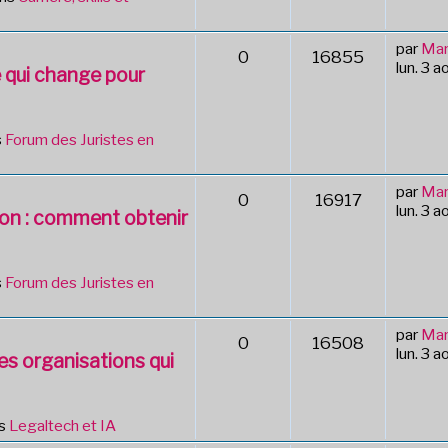
par
Mar
0
16855
lun. 3 
e qui change pour
s
Forum des Juristes en
par
Mar
0
16917
lun. 3 
tion : comment obtenir
s
Forum des Juristes en
par
Mar
0
16508
lun. 3 
des organisations qui
ns
Legaltech et IA