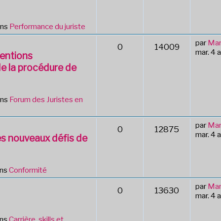
ans
Performance du juriste
par
Mar
0
14009
mar. 4 
ventions
de la procédure de
ans
Forum des Juristes en
par
Mar
0
12875
mar. 4 
s nouveaux défis de
ans
Conformité
par
Mar
0
13630
mar. 4 
ans
Carrière, skills et