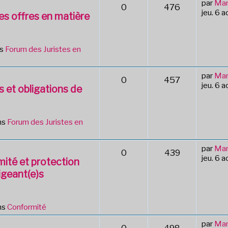
par
Mar
0
476
jeu. 6 
des offres en matière
ns
Forum des Juristes en
par
Mar
0
457
jeu. 6 
s et obligations de
ns
Forum des Juristes en
par
Mar
0
439
jeu. 6 
mité et protection
igeant(e)s
ns
Conformité
par
Mar