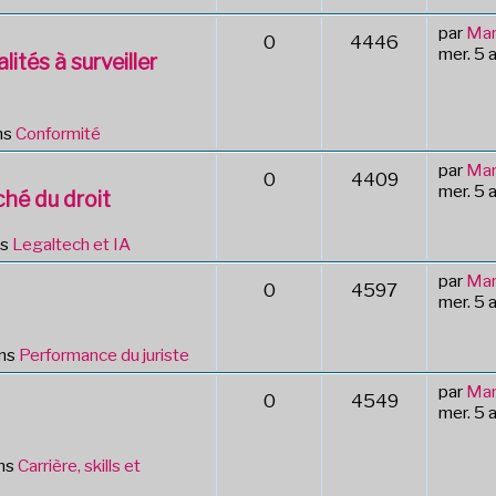
par
Mar
0
4446
mer. 5 
lités à surveiller
ns
Conformité
par
Mar
0
4409
mer. 5 
hé du droit
ns
Legaltech et IA
par
Mar
0
4597
mer. 5 
ans
Performance du juriste
par
Mar
0
4549
mer. 5 
ns
Carrière, skills et