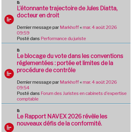
N
e
o
L’étonnante trajectoire de Jules Diatta,
s
u
docteur en droit
s
v
a
e
g
Dernier message par
Markhoff
«
mar. 4 août 2026
a
e
09:59
u
Posté dans
Performance du juriste
m
e
N
s
o
Le blocage du vote dans les conventions
s
u
réglementées : portée et limites de la
a
v
g
procédure de contrôle
e
e
a
Dernier message par
Markhoff
«
mar. 4 août 2026
u
09:54
m
Posté dans
Forum des Juristes en cabinets d'expertise
e
comptable
s
s
N
a
o
Le Rapport NAVEX 2026 révèle les
g
u
e
nouveaux défis de la conformité.
v