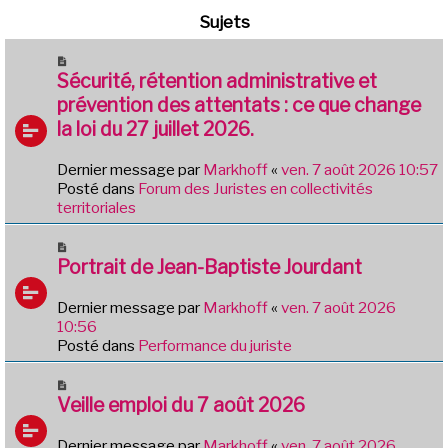
Sujets
N
o
Sécurité, rétention administrative et
u
prévention des attentats : ce que change
v
la loi du 27 juillet 2026.
e
a
Dernier message par
Markhoff
«
ven. 7 août 2026 10:57
u
Posté dans
Forum des Juristes en collectivités
m
territoriales
e
s
N
s
o
Portrait de Jean-Baptiste Jourdant
a
u
g
v
e
Dernier message par
Markhoff
«
ven. 7 août 2026
e
10:56
a
Posté dans
Performance du juriste
u
m
N
e
o
Veille emploi du 7 août 2026
s
u
s
v
Dernier message par
Markhoff
«
ven. 7 août 2026