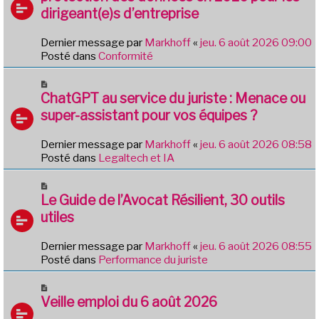
v
g
dirigeant(e)s d’entreprise
e
e
a
Dernier message par
Markhoff
«
jeu. 6 août 2026 09:00
u
Posté dans
Conformité
m
e
N
s
o
ChatGPT au service du juriste : Menace ou
s
u
a
super-assistant pour vos équipes ?
v
g
e
e
Dernier message par
Markhoff
«
jeu. 6 août 2026 08:58
a
Posté dans
Legaltech et IA
u
m
N
e
o
Le Guide de l’Avocat Résilient, 30 outils
s
u
utiles
s
v
a
e
g
Dernier message par
Markhoff
«
jeu. 6 août 2026 08:55
a
e
Posté dans
Performance du juriste
u
m
N
e
o
Veille emploi du 6 août 2026
s
u