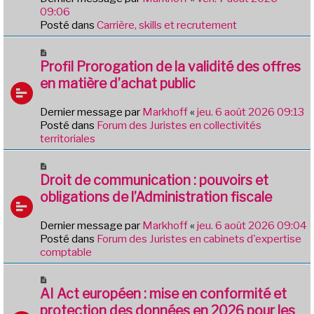
a
e
09:06
g
a
Posté dans
Carrière, skills et recrutement
e
u
m
N
e
o
Profil Prorogation de la validité des offres
s
u
en matière d’achat public
s
v
a
e
Dernier message par
Markhoff
«
jeu. 6 août 2026 09:13
g
a
Posté dans
Forum des Juristes en collectivités
e
u
territoriales
m
e
N
s
o
Droit de communication : pouvoirs et
s
u
obligations de l’Administration fiscale
a
v
g
e
e
Dernier message par
Markhoff
«
jeu. 6 août 2026 09:04
a
Posté dans
Forum des Juristes en cabinets d'expertise
u
comptable
m
e
N
s
o
AI Act européen : mise en conformité et
s
u
protection des données en 2026 pour les
a