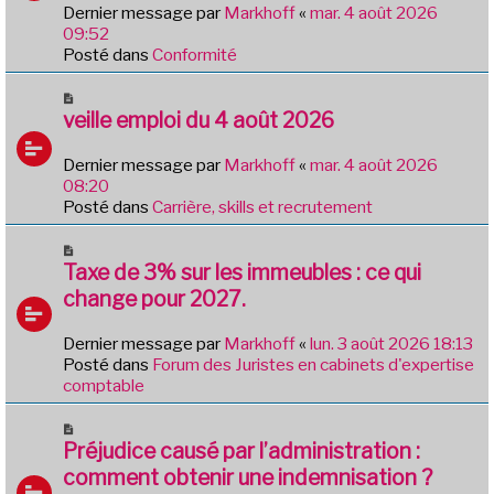
e
Dernier message par
Markhoff
«
mar. 4 août 2026
a
09:52
u
Posté dans
Conformité
m
e
N
s
o
veille emploi du 4 août 2026
s
u
a
v
Dernier message par
Markhoff
«
mar. 4 août 2026
g
e
08:20
e
a
Posté dans
Carrière, skills et recrutement
u
m
N
e
o
Taxe de 3% sur les immeubles : ce qui
s
u
change pour 2027.
s
v
a
e
Dernier message par
Markhoff
«
lun. 3 août 2026 18:13
g
a
Posté dans
Forum des Juristes en cabinets d'expertise
e
u
comptable
m
e
N
s
o
Préjudice causé par l’administration :
s
u
comment obtenir une indemnisation ?
a
v