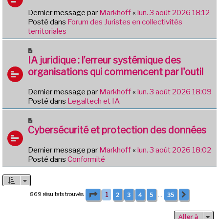
g
e
e
Dernier message par
Markhoff
«
lun. 3 août 2026 18:12
a
Posté dans
Forum des Juristes en collectivités
u
territoriales
m
e
N
s
o
IA juridique : l’erreur systémique des
s
u
organisations qui commencent par l'outil
a
v
g
e
e
Dernier message par
Markhoff
«
lun. 3 août 2026 18:09
a
Posté dans
Legaltech et IA
u
m
N
e
o
Cybersécurité et protection des données
s
u
s
v
Dernier message par
Markhoff
«
lun. 3 août 2026 18:02
a
e
Posté dans
Conformité
g
a
e
u
m
e
Page
1
sur
35
2
3
4
5
35
869 résultats trouvés
1
Suivante
…
s
s
Aller à