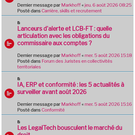
s
v
Dernier message par
Markhoff
«
jeu. 6 août 2026 08:25
a
e
Posté dans
Carrière, skills et recrutement
g
a
e
u
N
m
o
Lanceurs d’alerte et LCB-FT : quelle
e
u
articulation avec les obligations du
s
v
commissaire aux comptes ?
s
e
a
a
g
Dernier message par
Markhoff
«
mer. 5 août 2026 15:18
u
e
Posté dans
Forum des Juristes en collectivités
m
territoriales
e
s
N
s
o
IA, ERP et conformité : les 5 actualités à
a
u
g
surveiller avant août 2026
v
e
e
Dernier message par
Markhoff
«
mer. 5 août 2026 15:16
a
Posté dans
Conformité
u
m
N
e
o
Les LegalTech bousculent le marché du
s
u
droit