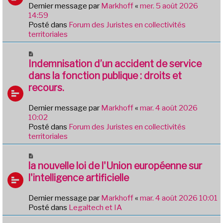
e
Dernier message par
Markhoff
«
mer. 5 août 2026
g
a
14:59
e
u
Posté dans
Forum des Juristes en collectivités
m
territoriales
e
s
N
s
o
Indemnisation d’un accident de service
a
u
dans la fonction publique : droits et
g
v
e
recours.
e
a
Dernier message par
Markhoff
«
mar. 4 août 2026
u
10:02
m
Posté dans
Forum des Juristes en collectivités
e
territoriales
s
s
N
a
o
la nouvelle loi de l'Union européenne sur
g
u
e
l'intelligence artificielle
v
e
Dernier message par
Markhoff
«
mar. 4 août 2026 10:01
a
Posté dans
Legaltech et IA
u
m