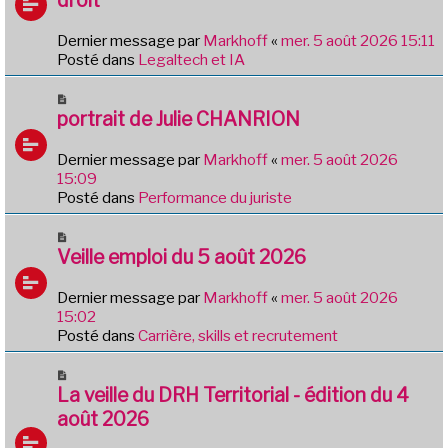
s
v
a
e
g
Dernier message par
Markhoff
«
mer. 5 août 2026 15:11
a
e
Posté dans
Legaltech et IA
u
m
N
e
o
portrait de Julie CHANRION
s
u
s
v
Dernier message par
Markhoff
«
mer. 5 août 2026
a
e
15:09
g
a
Posté dans
Performance du juriste
e
u
m
N
e
o
Veille emploi du 5 août 2026
s
u
s
v
Dernier message par
Markhoff
«
mer. 5 août 2026
a
e
15:02
g
a
Posté dans
Carrière, skills et recrutement
e
u
m
N
e
o
La veille du DRH Territorial - édition du 4
s
u
août 2026
s
v
a