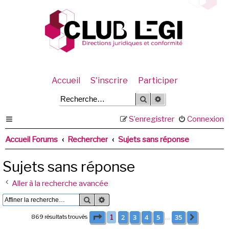
Accueil
S'inscrire
Participer
Rechercher
Recherche avancée
S’enregistrer
Connexion
Accueil Forums
Rechercher
Sujets sans réponse
Sujets sans réponse
Aller à la recherche avancée
Rechercher
Recherche avancée
Page
1
sur
35
2
3
4
5
35
869 résultats trouvés
1
Suivante
…