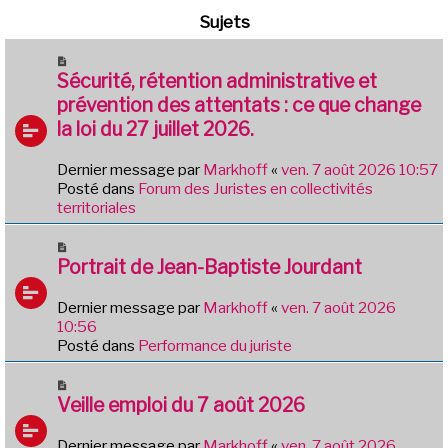
Sujets
N
o
Sécurité, rétention administrative et
u
prévention des attentats : ce que change
v
la loi du 27 juillet 2026.
e
a
Dernier message par
Markhoff
«
ven. 7 août 2026 10:57
u
Posté dans
Forum des Juristes en collectivités
m
territoriales
e
s
N
s
o
Portrait de Jean-Baptiste Jourdant
a
u
g
v
e
Dernier message par
Markhoff
«
ven. 7 août 2026
e
10:56
a
Posté dans
Performance du juriste
u
m
N
e
o
Veille emploi du 7 août 2026
s
u
s
v
Dernier message par
Markhoff
«
ven. 7 août 2026