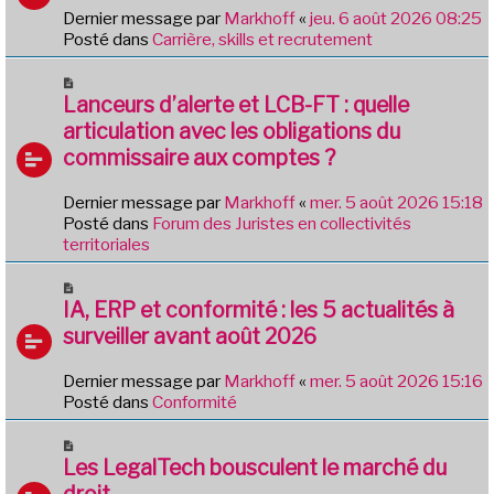
s
v
Dernier message par
Markhoff
«
jeu. 6 août 2026 08:25
a
e
Posté dans
Carrière, skills et recrutement
g
a
e
u
N
m
o
Lanceurs d’alerte et LCB-FT : quelle
e
u
articulation avec les obligations du
s
v
commissaire aux comptes ?
s
e
a
a
g
Dernier message par
Markhoff
«
mer. 5 août 2026 15:18
u
e
Posté dans
Forum des Juristes en collectivités
m
territoriales
e
s
N
s
o
IA, ERP et conformité : les 5 actualités à
a
u
g
surveiller avant août 2026
v
e
e
Dernier message par
Markhoff
«
mer. 5 août 2026 15:16
a
Posté dans
Conformité
u
m
N
e
o
Les LegalTech bousculent le marché du
s
u
droit