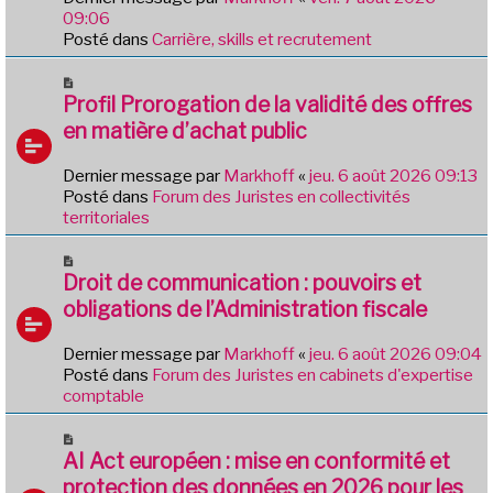
a
e
09:06
g
a
Posté dans
Carrière, skills et recrutement
e
u
m
N
e
o
Profil Prorogation de la validité des offres
s
u
en matière d’achat public
s
v
a
e
Dernier message par
Markhoff
«
jeu. 6 août 2026 09:13
g
a
Posté dans
Forum des Juristes en collectivités
e
u
territoriales
m
e
N
s
o
Droit de communication : pouvoirs et
s
u
obligations de l’Administration fiscale
a
v
g
e
e
Dernier message par
Markhoff
«
jeu. 6 août 2026 09:04
a
Posté dans
Forum des Juristes en cabinets d'expertise
u
comptable
m
e
N
s
o
AI Act européen : mise en conformité et
s
u
protection des données en 2026 pour les
a