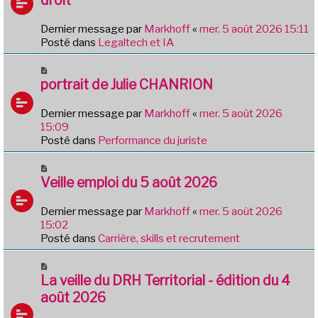
s
v
a
e
g
Dernier message par
Markhoff
«
mer. 5 août 2026 15:11
a
e
Posté dans
Legaltech et IA
u
m
N
e
o
portrait de Julie CHANRION
s
u
s
v
Dernier message par
Markhoff
«
mer. 5 août 2026
a
e
15:09
g
a
Posté dans
Performance du juriste
e
u
m
N
e
o
Veille emploi du 5 août 2026
s
u
s
v
Dernier message par
Markhoff
«
mer. 5 août 2026
a
e
15:02
g
a
Posté dans
Carrière, skills et recrutement
e
u
m
N
e
o
La veille du DRH Territorial - édition du 4
s
u
août 2026
s
v
a