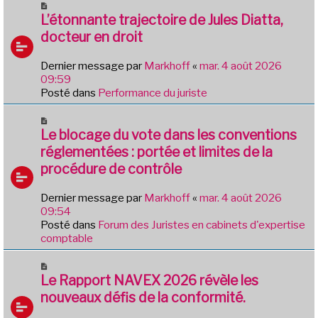
N
e
o
L’étonnante trajectoire de Jules Diatta,
s
u
docteur en droit
s
v
a
e
g
Dernier message par
Markhoff
«
mar. 4 août 2026
a
e
09:59
u
Posté dans
Performance du juriste
m
e
N
s
o
Le blocage du vote dans les conventions
s
u
réglementées : portée et limites de la
a
v
g
procédure de contrôle
e
e
a
Dernier message par
Markhoff
«
mar. 4 août 2026
u
09:54
m
Posté dans
Forum des Juristes en cabinets d'expertise
e
comptable
s
s
N
a
o
Le Rapport NAVEX 2026 révèle les
g
u
e
nouveaux défis de la conformité.
v