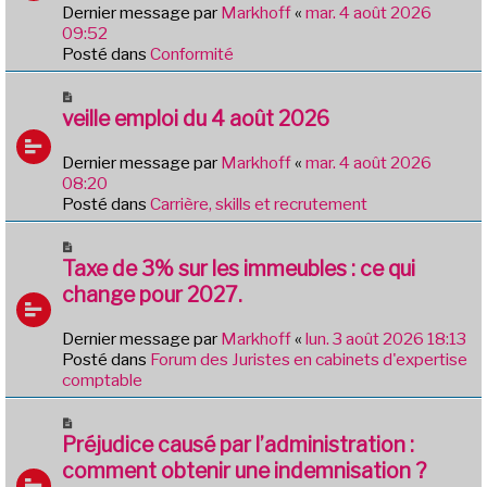
e
Dernier message par
Markhoff
«
mar. 4 août 2026
a
09:52
u
Posté dans
Conformité
m
e
N
s
o
veille emploi du 4 août 2026
s
u
a
v
Dernier message par
Markhoff
«
mar. 4 août 2026
g
e
08:20
e
a
Posté dans
Carrière, skills et recrutement
u
m
N
e
o
Taxe de 3% sur les immeubles : ce qui
s
u
change pour 2027.
s
v
a
e
Dernier message par
Markhoff
«
lun. 3 août 2026 18:13
g
a
Posté dans
Forum des Juristes en cabinets d'expertise
e
u
comptable
m
e
N
s
o
Préjudice causé par l’administration :
s
u
comment obtenir une indemnisation ?
a
v