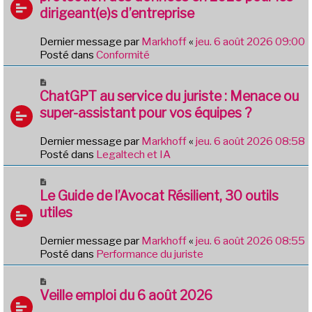
v
g
dirigeant(e)s d’entreprise
e
e
a
Dernier message par
Markhoff
«
jeu. 6 août 2026 09:00
u
Posté dans
Conformité
m
e
N
s
o
ChatGPT au service du juriste : Menace ou
s
u
a
super-assistant pour vos équipes ?
v
g
e
e
Dernier message par
Markhoff
«
jeu. 6 août 2026 08:58
a
Posté dans
Legaltech et IA
u
m
N
e
o
Le Guide de l’Avocat Résilient, 30 outils
s
u
utiles
s
v
a
e
g
Dernier message par
Markhoff
«
jeu. 6 août 2026 08:55
a
e
Posté dans
Performance du juriste
u
m
N
e
o
Veille emploi du 6 août 2026
s
u