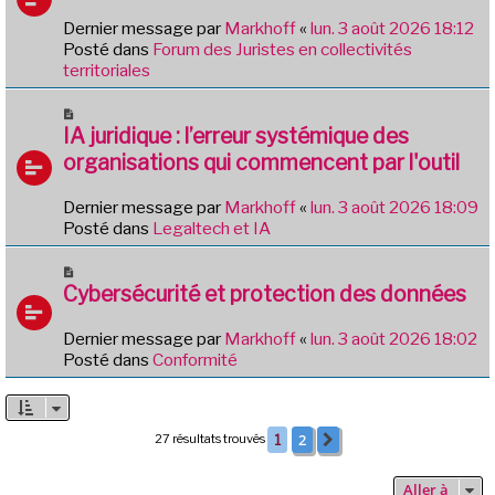
g
e
e
Dernier message par
Markhoff
«
lun. 3 août 2026 18:12
a
Posté dans
Forum des Juristes en collectivités
u
territoriales
m
e
N
s
o
IA juridique : l’erreur systémique des
s
u
organisations qui commencent par l'outil
a
v
g
e
e
Dernier message par
Markhoff
«
lun. 3 août 2026 18:09
a
Posté dans
Legaltech et IA
u
m
N
e
o
Cybersécurité et protection des données
s
u
s
v
Dernier message par
Markhoff
«
lun. 3 août 2026 18:02
a
e
Posté dans
Conformité
g
a
e
u
m
e
2
27 résultats trouvés
1
Suivante
s
s
Aller à