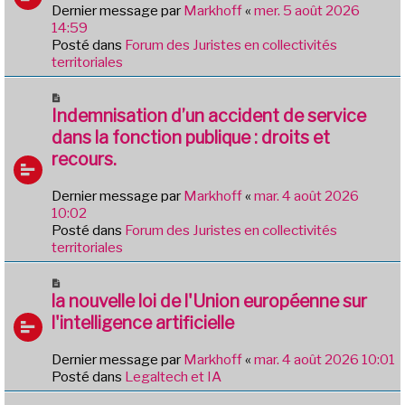
e
Dernier message par
Markhoff
«
mer. 5 août 2026
g
a
14:59
e
u
Posté dans
Forum des Juristes en collectivités
m
territoriales
e
s
N
s
o
Indemnisation d’un accident de service
a
u
dans la fonction publique : droits et
g
v
e
recours.
e
a
Dernier message par
Markhoff
«
mar. 4 août 2026
u
10:02
m
Posté dans
Forum des Juristes en collectivités
e
territoriales
s
s
N
a
o
la nouvelle loi de l'Union européenne sur
g
u
e
l'intelligence artificielle
v
e
Dernier message par
Markhoff
«
mar. 4 août 2026 10:01
a
Posté dans
Legaltech et IA
u
m