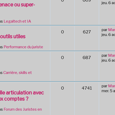
0
609
jeu. 6 
Menace ou super-
ns
Legaltech et IA
par
Mar
0
627
jeu. 6 
outils utiles
ns
Performance du juriste
par
Mar
0
687
jeu. 6 
ns
Carrière, skills et
par
Mar
0
4741
mer. 5 
le articulation avec
ux comptes ?
ns
Forum des Juristes en