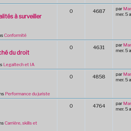
par
Mar
0
4687
mer. 5 
lités à surveiller
ns
Conformité
par
Mar
0
4631
mer. 5 
hé du droit
ns
Legaltech et IA
par
Mar
0
4858
mer. 5 
ans
Performance du juriste
par
Mar
0
4764
mer. 5 
ns
Carrière, skills et