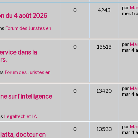
par
Mar
0
4243
mer. 5 
tion du 4 août 2026
ans
Forum des Juristes en
par
Mar
0
13513
mar. 4 
ervice dans la
rs.
ns
Forum des Juristes en
par
Mar
0
13420
mar. 4 
ne sur l'intelligence
ns
Legaltech et IA
par
Mar
0
13583
mar. 4 
Diatta, docteur en