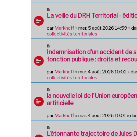
a
a
u
N
g
m
o
La veille du DRH Territorial - édi
e
e
u
s
v
par
Markhoff
»
mer. 5 août 2026 14:59
» d
s
e
collectivités territoriales
a
a
g
u
N
e
m
o
Indemnisation d’un accident de s
e
u
fonction publique : droits et recou
s
v
s
e
par
Markhoff
»
mar. 4 août 2026 10:02
» da
a
a
collectivités territoriales
g
u
e
m
N
e
o
la nouvelle loi de l'Union européen
s
u
artificielle
s
v
a
e
g
par
Markhoff
»
mar. 4 août 2026 10:01
» da
a
e
u
N
m
o
L’étonnante trajectoire de Jules 
e