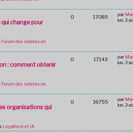
par
Mar
0
17089
lun. 3 
e qui change pour
s
Forum des Juristes en
par
Mar
0
17143
lun. 3 
tion : comment obtenir
s
Forum des Juristes en
par
Mar
0
16755
lun. 3 
des organisations qui
ns
Legaltech et IA