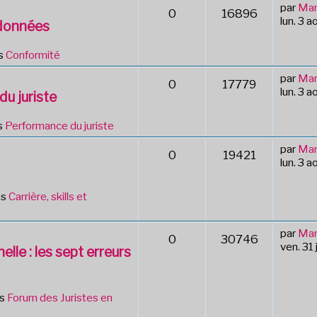
par
Mar
0
16896
lun. 3 
 données
s
Conformité
par
Mar
0
17779
lun. 3 
du juriste
s
Performance du juriste
par
Mar
0
19421
lun. 3 
ns
Carrière, skills et
par
Mar
0
30746
ven. 31 
lle : les sept erreurs
ns
Forum des Juristes en