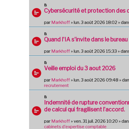
u
N
m
o
Cybersécurité et protection des
e
u
s
v
par
Markhoff
»
lun. 3 août 2026 18:02
» dan
s
e
a
a
N
g
u
o
Quand l'IA s'invite dans le bureau 
e
m
u
e
v
par
Markhoff
»
lun. 3 août 2026 15:33
» dan
s
e
s
a
N
a
u
o
Veille emploi du 3 aout 2026
g
m
u
e
e
v
par
Markhoff
»
lun. 3 août 2026 09:48
» da
s
e
recrutement
s
a
a
u
N
g
m
o
Indemnité de rupture conventionne
e
e
u
de calcul qui fragilisent l’accord.
s
v
s
e
par
Markhoff
»
ven. 31 juil. 2026 10:20
» da
a
a
cabinets d'expertise comptable
g
u