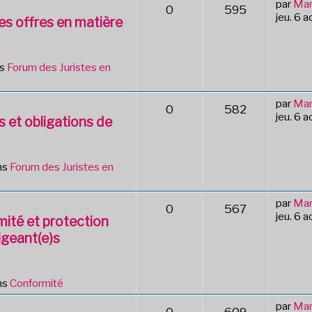
par
Mar
0
595
jeu. 6 
des offres en matière
ns
Forum des Juristes en
par
Mar
0
582
jeu. 6 
s et obligations de
ns
Forum des Juristes en
par
Mar
0
567
jeu. 6 
mité et protection
igeant(e)s
ns
Conformité
par
Mar