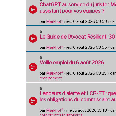
o
ChatGPT au service du juriste : 
s
u
s
assistant pour vos équipes ?
v
a
e
g
par
Markhoff
»
jeu. 6 août 2026 08:58
» da
a
e
u
N
m
o
Le Guide de l’Avocat Résilient, 30 
e
u
s
v
par
Markhoff
»
jeu. 6 août 2026 08:55
» da
s
e
a
a
N
g
u
o
Veille emploi du 6 août 2026
e
m
u
e
v
par
Markhoff
»
jeu. 6 août 2026 08:25
» da
s
e
recrutement
s
a
a
u
N
g
m
o
Lanceurs d’alerte et LCB-FT : quel
e
e
u
les obligations du commissaire a
s
v
s
e
par
Markhoff
»
mer. 5 août 2026 15:18
» da
a
a
collectivités territoriales
g