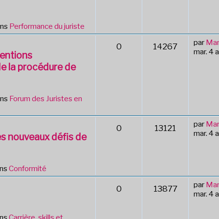
ans
Performance du juriste
par
Mar
0
14267
mar. 4 
ventions
de la procédure de
ans
Forum des Juristes en
par
Mar
0
13121
mar. 4 
s nouveaux défis de
ans
Conformité
par
Mar
0
13877
mar. 4 
ans
Carrière, skills et