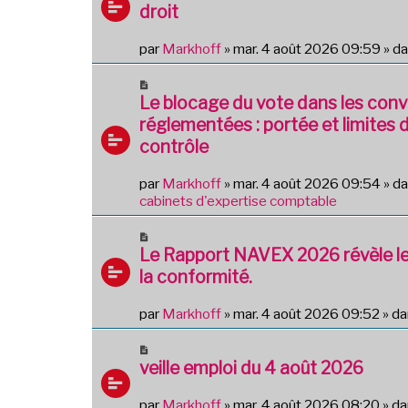
u
droit
s
v
s
e
a
par
Markhoff
»
mar. 4 août 2026 09:59
» d
a
g
u
e
N
m
o
Le blocage du vote dans les con
e
u
réglementées : portée et limites 
s
v
s
contrôle
e
a
a
g
par
Markhoff
»
mar. 4 août 2026 09:54
» d
u
e
cabinets d'expertise comptable
m
e
N
s
o
Le Rapport NAVEX 2026 révèle le
s
u
a
la conformité.
v
g
e
e
par
Markhoff
»
mar. 4 août 2026 09:52
» d
a
u
N
m
o
veille emploi du 4 août 2026
e
u
s
v
par
Markhoff
»
mar. 4 août 2026 08:20
» d
s