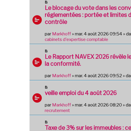
e
N
m
o
Le blocage du vote dans les con
e
u
réglementées : portée et limites 
s
v
s
contrôle
e
a
a
g
par
Markhoff
»
mar. 4 août 2026 09:54
» d
u
e
cabinets d'expertise comptable
m
e
N
s
o
Le Rapport NAVEX 2026 révèle le
s
u
a
la conformité.
v
g
e
e
par
Markhoff
»
mar. 4 août 2026 09:52
» d
a
u
N
m
o
veille emploi du 4 août 2026
e
u
s
v
par
Markhoff
»
mar. 4 août 2026 08:20
» d
s
e
recrutement
a
a
g
u
N
e
m
o
Taxe de 3% sur les immeubles : c
e