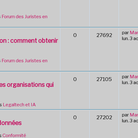
s
Forum des Juristes en
par
Mar
0
27692
lun. 3 
tion : comment obtenir
s
Forum des Juristes en
par
Mar
0
27105
lun. 3 
des organisations qui
ns
Legaltech et IA
par
Mar
0
27202
lun. 3 
 données
s
Conformité