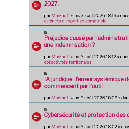
u
2027.
s
v
s
e
par
Markhoff
»
lun. 3 août 2026 18:13
» dan
a
a
cabinets d'expertise comptable
g
u
e
m
N
e
o
Préjudice causé par l’administra
s
u
une indemnisation ?
s
v
a
e
g
par
Markhoff
»
lun. 3 août 2026 18:12
» dan
a
e
collectivités territoriales
u
m
N
e
o
IA juridique : l’erreur systémique 
s
u
commencent par l'outil
s
v
a
e
g
par
Markhoff
»
lun. 3 août 2026 18:09
» da
a
e
u
N
m
o
Cybersécurité et protection des
e
u
s
v
par
Markhoff
»
lun. 3 août 2026 18:02
» dan
s