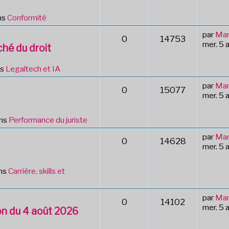
ns
Conformité
par
Mar
0
14753
mer. 5 
hé du droit
ns
Legaltech et IA
par
Mar
0
15077
mer. 5 
ans
Performance du juriste
par
Mar
0
14628
mer. 5 
ns
Carrière, skills et
par
Mar
0
14102
mer. 5 
tion du 4 août 2026