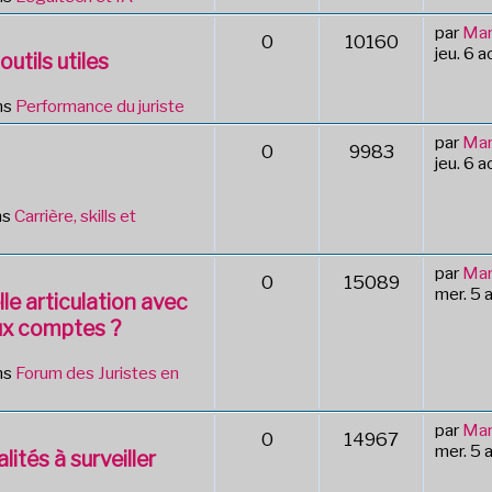
par
Mar
0
10160
jeu. 6 
outils utiles
ns
Performance du juriste
par
Mar
0
9983
jeu. 6 
ns
Carrière, skills et
par
Mar
0
15089
mer. 5 
le articulation avec
ux comptes ?
ns
Forum des Juristes en
par
Mar
0
14967
mer. 5 
lités à surveiller