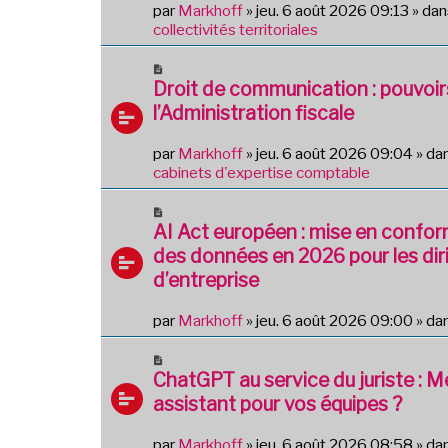
par
Markhoff
»
jeu. 6 août 2026 09:13
» da
a
a
collectivités territoriales
g
u
e
m
N
e
o
Droit de communication : pouvoir
s
u
l’Administration fiscale
s
v
a
e
g
par
Markhoff
»
jeu. 6 août 2026 09:04
» da
a
e
cabinets d'expertise comptable
u
m
N
e
o
AI Act européen : mise en confor
s
u
des données en 2026 pour les dir
s
v
a
d’entreprise
e
g
a
e
par
Markhoff
»
jeu. 6 août 2026 09:00
» da
u
m
N
e
o
ChatGPT au service du juriste : 
s
u
s
assistant pour vos équipes ?
v
a
e
g
par
Markhoff
»
jeu. 6 août 2026 08:58
» da