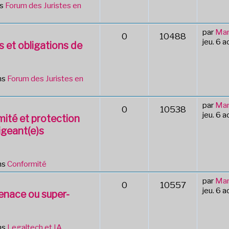
ns
Forum des Juristes en
par
Mar
0
10488
jeu. 6 
s et obligations de
ns
Forum des Juristes en
par
Mar
0
10538
jeu. 6 
mité et protection
igeant(e)s
ns
Conformité
par
Mar
0
10557
jeu. 6 
Menace ou super-
ns
Legaltech et IA