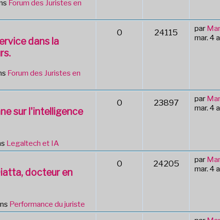
ans
Forum des Juristes en
par
Mar
0
24115
mar. 4 
ervice dans la
rs.
ns
Forum des Juristes en
par
Mar
0
23897
mar. 4 
ne sur l'intelligence
ns
Legaltech et IA
par
Mar
0
24205
mar. 4 
Diatta, docteur en
ans
Performance du juriste