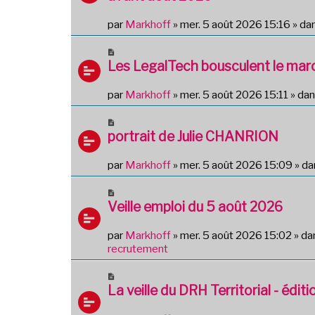
v
a
e
g
par
Markhoff
»
mer. 5 août 2026 15:16
» da
a
e
u
N
m
o
Les LegalTech bousculent le marc
e
u
s
v
par
Markhoff
»
mer. 5 août 2026 15:11
» da
s
e
a
a
N
g
u
o
portrait de Julie CHANRION
e
m
u
e
v
par
Markhoff
»
mer. 5 août 2026 15:09
» d
s
e
s
a
N
a
u
o
Veille emploi du 5 août 2026
g
m
u
e
e
v
par
Markhoff
»
mer. 5 août 2026 15:02
» da
s
e
recrutement
s
a
a
u
N
g
m
o
La veille du DRH Territorial - édi
e
e
u
s
v