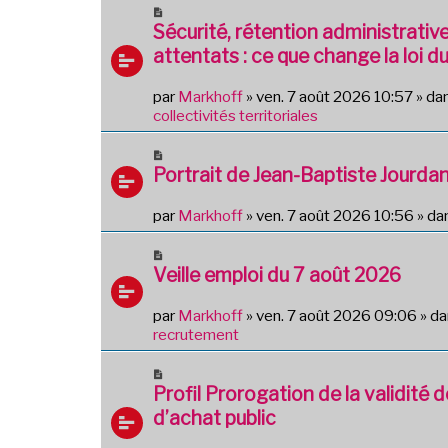
N
o
Sécurité, rétention administrativ
u
attentats : ce que change la loi du
v
e
par
Markhoff
»
ven. 7 août 2026 10:57
» da
a
collectivités territoriales
u
m
N
e
o
Portrait de Jean-Baptiste Jourda
s
u
s
v
par
Markhoff
»
ven. 7 août 2026 10:56
» da
a
e
g
a
N
e
u
o
Veille emploi du 7 août 2026
m
u
e
v
par
Markhoff
»
ven. 7 août 2026 09:06
» d
s
e
recrutement
s
a
a
u
N
g
m
o
Profil Prorogation de la validité 
e
e
u
d’achat public
s
v
s
e