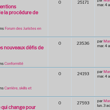
par
Mar
0
25171
mar. 4 
ventions
de la procédure de
ans
Forum des Juristes en
par
Mar
0
23536
mar. 4 
s nouveaux défis de
ans
Conformité
par
Mar
0
24193
mar. 4 
ans
Carrière, skills et
par
Mar
0
27593
lun. 3 
e qui change pour