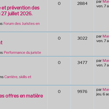
par
Mar
0
2884
ven. 7 
e et prévention des
 27 juillet 2026.
ns
Forum des Juristes en
par
Mar
0
3022
ven. 7 
nt
ns
Performance du juriste
par
Mar
0
3477
ven. 7 
ans
Carrière, skills et
par
Mar
0
9976
jeu. 6 
des offres en matière