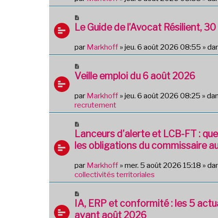
a
e
u
N
m
o
Le Guide de l’Avocat Résilient, 30 
e
u
s
v
par
Markhoff
»
jeu. 6 août 2026 08:55
» da
s
e
a
a
N
g
u
o
Veille emploi du 6 août 2026
e
m
u
e
v
par
Markhoff
»
jeu. 6 août 2026 08:25
» da
s
e
recrutement
s
a
a
u
N
g
m
o
Lanceurs d’alerte et LCB-FT : quel
e
e
u
les obligations du commissaire a
s
v
s
e
par
Markhoff
»
mer. 5 août 2026 15:18
» da
a
a
collectivités territoriales
g
u
e
m
N
e
o
IA, ERP et conformité : les 5 actua
s
u
avant août 2026
s