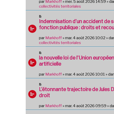
par
Markhoff
»
mer. 5 août 2026 14:59
» d
s
e
collectivités territoriales
a
a
g
u
N
e
m
o
Indemnisation d’un accident de s
e
u
fonction publique : droits et recou
s
v
s
e
par
Markhoff
»
mar. 4 août 2026 10:02
» da
a
a
collectivités territoriales
g
u
e
m
N
e
o
la nouvelle loi de l'Union européen
s
u
artificielle
s
v
a
e
g
par
Markhoff
»
mar. 4 août 2026 10:01
» da
a
e
u
N
m
o
L’étonnante trajectoire de Jules 
e
u
droit
s
v
s
e
a
par
Markhoff
»
mar. 4 août 2026 09:59
» d
a
g
u