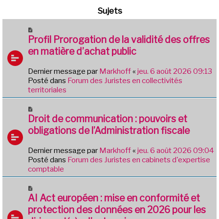
Sujets
N
o
Profil Prorogation de la validité des offres
u
en matière d’achat public
v
e
Dernier message par
Markhoff
«
jeu. 6 août 2026 09:13
a
Posté dans
Forum des Juristes en collectivités
u
territoriales
m
e
N
s
o
Droit de communication : pouvoirs et
s
u
obligations de l’Administration fiscale
a
v
g
e
e
Dernier message par
Markhoff
«
jeu. 6 août 2026 09:04
a
Posté dans
Forum des Juristes en cabinets d'expertise
u
comptable
m
e
N
s
o
AI Act européen : mise en conformité et
s
u
protection des données en 2026 pour les
a
v