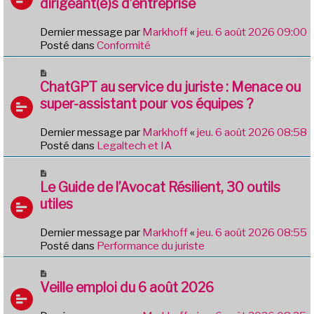
g
dirigeant(e)s d’entreprise
e
e
a
Dernier message par
Markhoff
«
jeu. 6 août 2026 09:00
u
Posté dans
Conformité
m
e
N
s
o
ChatGPT au service du juriste : Menace ou
s
u
a
super-assistant pour vos équipes ?
v
g
e
e
Dernier message par
Markhoff
«
jeu. 6 août 2026 08:58
a
Posté dans
Legaltech et IA
u
m
N
e
o
Le Guide de l’Avocat Résilient, 30 outils
s
u
utiles
s
v
a
e
g
Dernier message par
Markhoff
«
jeu. 6 août 2026 08:55
a
e
Posté dans
Performance du juriste
u
m
N
e
o
Veille emploi du 6 août 2026
s
u
s
v