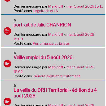
a
e
g
Dernier message par
Markhoff
«
mer. 5 août 2026 15:11
a
e
Posté dans
Legaltech et IA
u
m
N
e
o
portrait de Julie CHANRION
s
u
s
v
Dernier message par
Markhoff
«
mer. 5 août 2026
a
e
15:09
g
a
Posté dans
Performance du juriste
e
u
m
N
e
o
Veille emploi du 5 août 2026
s
u
s
v
Dernier message par
Markhoff
«
mer. 5 août 2026
a
e
15:02
g
a
Posté dans
Carrière, skills et recrutement
e
u
m
N
e
o
La veille du DRH Territorial - édition du 4
s
u
août 2026
s
v
a
e
Dernier message par
Markhoff
«
mer. 5 août 2026