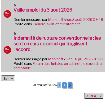
g
u
N
e
m
o
Veille emploi du 3 aout 2026
e
u
s
v
Dernier message par
Markhoff
«
lun. 3 août 2026 09:48
s
e
Posté dans
Carrière, skills et recrutement
a
a
g
u
N
e
m
o
Indemnité de rupture conventionnelle : les
e
u
sept erreurs de calcul qui fragilisent
s
v
l’accord.
s
e
a
a
g
Dernier message par
Markhoff
«
ven. 31 juil. 2026 10:20
u
e
Posté dans
Forum des Juristes en cabinets d'expertise
m
comptable
e
s
s
a
2
31 résultats trouvés
1
Suivante
g
e
Aller à