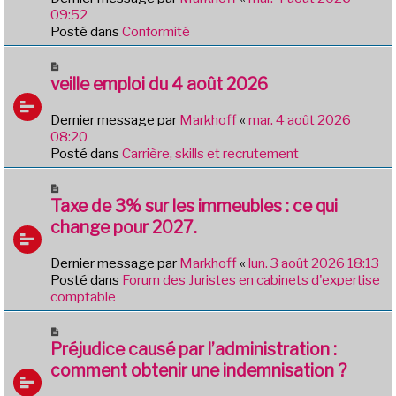
a
09:52
u
Posté dans
Conformité
m
e
N
s
o
veille emploi du 4 août 2026
s
u
a
v
Dernier message par
Markhoff
«
mar. 4 août 2026
g
e
08:20
e
a
Posté dans
Carrière, skills et recrutement
u
m
N
e
o
Taxe de 3% sur les immeubles : ce qui
s
u
change pour 2027.
s
v
a
e
Dernier message par
Markhoff
«
lun. 3 août 2026 18:13
g
a
Posté dans
Forum des Juristes en cabinets d'expertise
e
u
comptable
m
e
N
s
o
Préjudice causé par l’administration :
s
u
comment obtenir une indemnisation ?
a
v
g