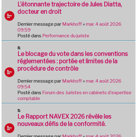
e
o
L’étonnante trajectoire de Jules Diatta,
s
u
docteur en droit
s
v
a
e
g
Dernier message par
Markhoff
«
mar. 4 août 2026
a
e
09:59
u
Posté dans
Performance du juriste
m
e
N
s
o
Le blocage du vote dans les conventions
s
u
réglementées : portée et limites de la
a
v
g
procédure de contrôle
e
e
a
Dernier message par
Markhoff
«
mar. 4 août 2026
u
09:54
m
Posté dans
Forum des Juristes en cabinets d'expertise
e
comptable
s
s
N
a
o
Le Rapport NAVEX 2026 révèle les
g
u
e
nouveaux défis de la conformité.
v
e
Dernier message par
Markhoff
«
mar. 4 août 2026