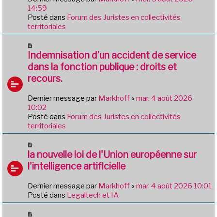
g
a
14:59
e
u
Posté dans
Forum des Juristes en collectivités
m
territoriales
e
s
N
s
o
Indemnisation d’un accident de service
a
u
dans la fonction publique : droits et
g
v
e
recours.
e
a
Dernier message par
Markhoff
«
mar. 4 août 2026
u
10:02
m
Posté dans
Forum des Juristes en collectivités
e
territoriales
s
s
N
a
o
la nouvelle loi de l'Union européenne sur
g
u
e
l'intelligence artificielle
v
e
Dernier message par
Markhoff
«
mar. 4 août 2026 10:01
a
Posté dans
Legaltech et IA
u
m
N