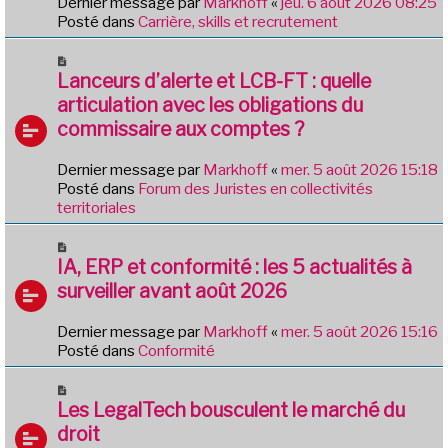
Dernier message par
Markhoff
«
jeu. 6 août 2026 08:25
a
e
Posté dans
Carrière, skills et recrutement
g
a
e
u
N
m
o
Lanceurs d’alerte et LCB-FT : quelle
e
u
articulation avec les obligations du
s
v
commissaire aux comptes ?
s
e
a
a
g
Dernier message par
Markhoff
«
mer. 5 août 2026 15:18
u
e
Posté dans
Forum des Juristes en collectivités
m
territoriales
e
s
N
s
o
IA, ERP et conformité : les 5 actualités à
a
u
g
surveiller avant août 2026
v
e
e
Dernier message par
Markhoff
«
mer. 5 août 2026 15:16
a
Posté dans
Conformité
u
m
N
e
o
Les LegalTech bousculent le marché du
s
u
droit
s
v