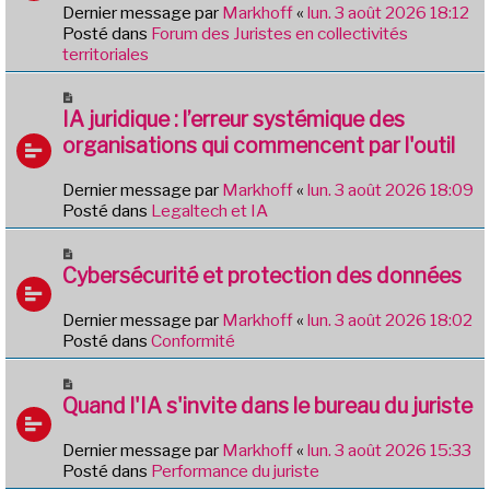
e
e
Dernier message par
Markhoff
«
lun. 3 août 2026 18:12
a
Posté dans
Forum des Juristes en collectivités
u
territoriales
m
e
N
s
o
IA juridique : l’erreur systémique des
s
u
organisations qui commencent par l'outil
a
v
g
e
e
Dernier message par
Markhoff
«
lun. 3 août 2026 18:09
a
Posté dans
Legaltech et IA
u
m
N
e
o
Cybersécurité et protection des données
s
u
s
v
Dernier message par
Markhoff
«
lun. 3 août 2026 18:02
a
e
Posté dans
Conformité
g
a
e
u
N
m
o
Quand l'IA s'invite dans le bureau du juriste
e
u
s
v
Dernier message par
Markhoff
«
lun. 3 août 2026 15:33
s
e
Posté dans
Performance du juriste
a
a