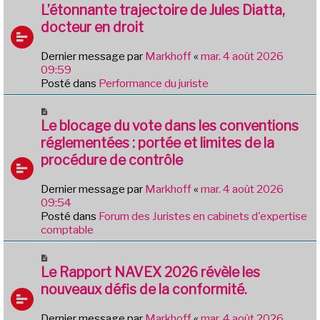
e
o
L’étonnante trajectoire de Jules Diatta,
s
u
docteur en droit
s
v
a
e
g
Dernier message par
Markhoff
«
mar. 4 août 2026
a
e
09:59
u
Posté dans
Performance du juriste
m
e
N
s
o
Le blocage du vote dans les conventions
s
u
réglementées : portée et limites de la
a
v
g
procédure de contrôle
e
e
a
Dernier message par
Markhoff
«
mar. 4 août 2026
u
09:54
m
Posté dans
Forum des Juristes en cabinets d'expertise
e
comptable
s
s
N
a
o
Le Rapport NAVEX 2026 révèle les
g
u
e
nouveaux défis de la conformité.
v
e
Dernier message par
Markhoff
«
mar. 4 août 2026