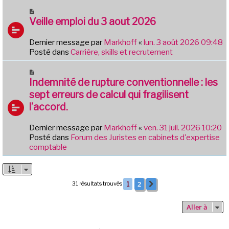
g
u
N
e
m
o
Veille emploi du 3 aout 2026
e
u
s
v
Dernier message par
Markhoff
«
lun. 3 août 2026 09:48
s
e
Posté dans
Carrière, skills et recrutement
a
a
g
u
N
e
m
o
Indemnité de rupture conventionnelle : les
e
u
sept erreurs de calcul qui fragilisent
s
v
l’accord.
s
e
a
a
g
Dernier message par
Markhoff
«
ven. 31 juil. 2026 10:20
u
e
Posté dans
Forum des Juristes en cabinets d'expertise
m
comptable
e
s
s
a
2
31 résultats trouvés
1
Suivante
g
e
Aller à