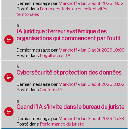
e
e
Dernier message par
Markhoff
«
lun. 3 août 2026 18:12
a
Posté dans
Forum des Juristes en collectivités
u
territoriales
m
e
N
s
o
IA juridique : l’erreur systémique des
s
u
organisations qui commencent par l'outil
a
v
g
e
e
Dernier message par
Markhoff
«
lun. 3 août 2026 18:09
a
Posté dans
Legaltech et IA
u
m
N
e
o
Cybersécurité et protection des données
s
u
s
v
Dernier message par
Markhoff
«
lun. 3 août 2026 18:02
a
e
Posté dans
Conformité
g
a
e
u
N
m
o
Quand l'IA s'invite dans le bureau du juriste
e
u
s
v
Dernier message par
Markhoff
«
lun. 3 août 2026 15:33
s
e
Posté dans
Performance du juriste
a
a