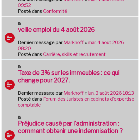
a
09:52
u
Posté dans
Conformité
m
e
N
s
o
veille emploi du 4 août 2026
s
u
a
v
Dernier message par
Markhoff
«
mar. 4 août 2026
g
e
08:20
e
a
Posté dans
Carrière, skills et recrutement
u
m
N
e
o
Taxe de 3% sur les immeubles : ce qui
s
u
change pour 2027.
s
v
a
e
Dernier message par
Markhoff
«
lun. 3 août 2026 18:13
g
a
Posté dans
Forum des Juristes en cabinets d'expertise
e
u
comptable
m
e
N
s
o
Préjudice causé par l’administration :
s
u
comment obtenir une indemnisation ?
a
v
g