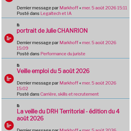
a
e
g
Dernier message par
Markhoff
«
mer. 5 août 2026 15:11
a
e
Posté dans
Legaltech et IA
u
m
N
e
o
portrait de Julie CHANRION
s
u
s
v
Dernier message par
Markhoff
«
mer. 5 août 2026
a
e
15:09
g
a
Posté dans
Performance du juriste
e
u
m
N
e
o
Veille emploi du 5 août 2026
s
u
s
v
Dernier message par
Markhoff
«
mer. 5 août 2026
a
e
15:02
g
a
Posté dans
Carrière, skills et recrutement
e
u
m
N
e
o
La veille du DRH Territorial - édition du 4
s
u
août 2026
s
v
a
e
Dernier message par
Markhoff
«
mer. 5 août 2026