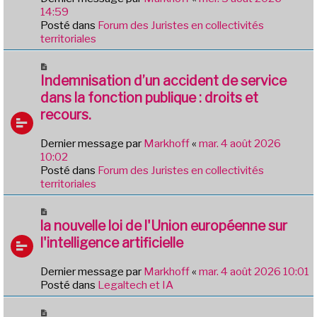
g
a
14:59
e
u
Posté dans
Forum des Juristes en collectivités
m
territoriales
e
s
N
s
o
Indemnisation d’un accident de service
a
u
dans la fonction publique : droits et
g
v
e
recours.
e
a
Dernier message par
Markhoff
«
mar. 4 août 2026
u
10:02
m
Posté dans
Forum des Juristes en collectivités
e
territoriales
s
s
N
a
o
la nouvelle loi de l'Union européenne sur
g
u
e
l'intelligence artificielle
v
e
Dernier message par
Markhoff
«
mar. 4 août 2026 10:01
a
Posté dans
Legaltech et IA
u
m
N