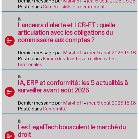
Dernier message par
Markhoff
«
jeu. 6 août 2026 08:25
a
e
Posté dans
Carrière, skills et recrutement
g
a
e
u
N
m
o
Lanceurs d’alerte et LCB-FT : quelle
e
u
articulation avec les obligations du
s
v
commissaire aux comptes ?
s
e
a
a
g
Dernier message par
Markhoff
«
mer. 5 août 2026 15:18
u
e
Posté dans
Forum des Juristes en collectivités
m
territoriales
e
s
N
s
o
IA, ERP et conformité : les 5 actualités à
a
u
g
surveiller avant août 2026
v
e
e
Dernier message par
Markhoff
«
mer. 5 août 2026 15:16
a
Posté dans
Conformité
u
m
N
e
o
Les LegalTech bousculent le marché du
s
u
droit
s
v