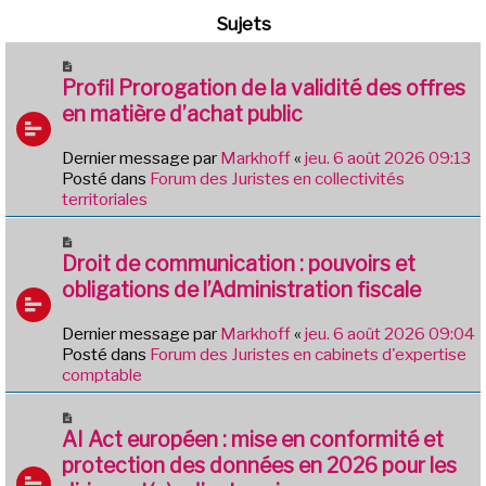
Sujets
N
o
Profil Prorogation de la validité des offres
u
en matière d’achat public
v
e
Dernier message par
Markhoff
«
jeu. 6 août 2026 09:13
a
Posté dans
Forum des Juristes en collectivités
u
territoriales
m
e
N
s
o
Droit de communication : pouvoirs et
s
u
obligations de l’Administration fiscale
a
v
g
e
e
Dernier message par
Markhoff
«
jeu. 6 août 2026 09:04
a
Posté dans
Forum des Juristes en cabinets d'expertise
u
comptable
m
e
N
s
o
AI Act européen : mise en conformité et
s
u
protection des données en 2026 pour les
a
v