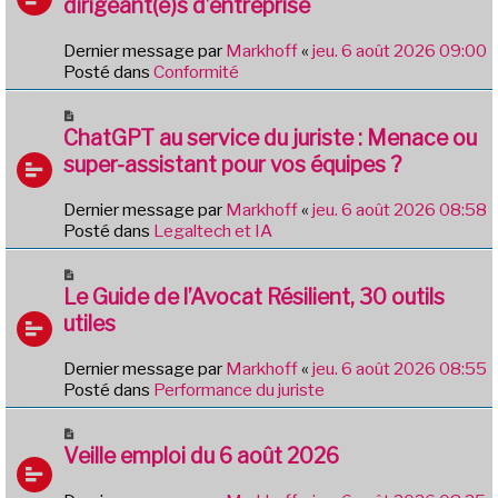
g
dirigeant(e)s d’entreprise
e
e
a
Dernier message par
Markhoff
«
jeu. 6 août 2026 09:00
u
Posté dans
Conformité
m
e
N
s
o
ChatGPT au service du juriste : Menace ou
s
u
a
super-assistant pour vos équipes ?
v
g
e
e
Dernier message par
Markhoff
«
jeu. 6 août 2026 08:58
a
Posté dans
Legaltech et IA
u
m
N
e
o
Le Guide de l’Avocat Résilient, 30 outils
s
u
utiles
s
v
a
e
g
Dernier message par
Markhoff
«
jeu. 6 août 2026 08:55
a
e
Posté dans
Performance du juriste
u
m
N
e
o
Veille emploi du 6 août 2026
s
u
s
v