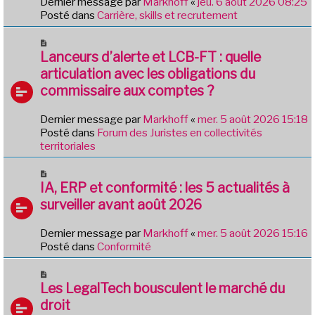
Dernier message par
Markhoff
«
jeu. 6 août 2026 08:25
a
e
Posté dans
Carrière, skills et recrutement
g
a
e
u
N
m
o
Lanceurs d’alerte et LCB-FT : quelle
e
u
articulation avec les obligations du
s
v
commissaire aux comptes ?
s
e
a
a
g
Dernier message par
Markhoff
«
mer. 5 août 2026 15:18
u
e
Posté dans
Forum des Juristes en collectivités
m
territoriales
e
s
N
s
o
IA, ERP et conformité : les 5 actualités à
a
u
g
surveiller avant août 2026
v
e
e
Dernier message par
Markhoff
«
mer. 5 août 2026 15:16
a
Posté dans
Conformité
u
m
N
e
o
Les LegalTech bousculent le marché du
s
u
droit
s
v