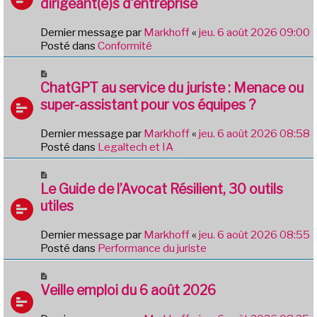
g
dirigeant(e)s d’entreprise
e
e
a
Dernier message par
Markhoff
«
jeu. 6 août 2026 09:00
u
Posté dans
Conformité
m
e
N
s
o
ChatGPT au service du juriste : Menace ou
s
u
a
super-assistant pour vos équipes ?
v
g
e
e
Dernier message par
Markhoff
«
jeu. 6 août 2026 08:58
a
Posté dans
Legaltech et IA
u
m
N
e
o
Le Guide de l’Avocat Résilient, 30 outils
s
u
utiles
s
v
a
e
g
Dernier message par
Markhoff
«
jeu. 6 août 2026 08:55
a
e
Posté dans
Performance du juriste
u
m
N
e
o
Veille emploi du 6 août 2026
s
u
s
v