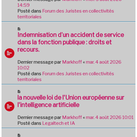
g
a
14:59
e
u
Posté dans
Forum des Juristes en collectivités
m
territoriales
e
s
N
s
o
Indemnisation d’un accident de service
a
u
dans la fonction publique : droits et
g
v
e
recours.
e
a
Dernier message par
Markhoff
«
mar. 4 août 2026
u
10:02
m
Posté dans
Forum des Juristes en collectivités
e
territoriales
s
s
N
a
o
la nouvelle loi de l'Union européenne sur
g
u
e
l'intelligence artificielle
v
e
Dernier message par
Markhoff
«
mar. 4 août 2026 10:01
a
Posté dans
Legaltech et IA
u
m
N