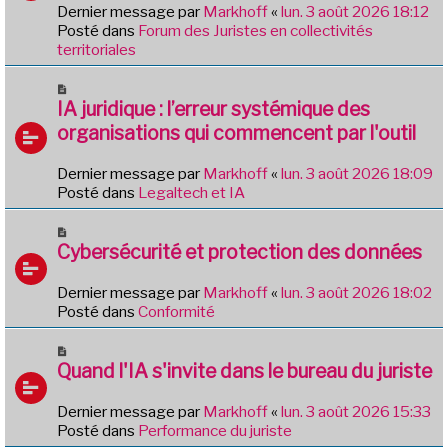
e
e
Dernier message par
Markhoff
«
lun. 3 août 2026 18:12
a
Posté dans
Forum des Juristes en collectivités
u
territoriales
m
e
N
s
o
IA juridique : l’erreur systémique des
s
u
organisations qui commencent par l'outil
a
v
g
e
e
Dernier message par
Markhoff
«
lun. 3 août 2026 18:09
a
Posté dans
Legaltech et IA
u
m
N
e
o
Cybersécurité et protection des données
s
u
s
v
Dernier message par
Markhoff
«
lun. 3 août 2026 18:02
a
e
Posté dans
Conformité
g
a
e
u
N
m
o
Quand l'IA s'invite dans le bureau du juriste
e
u
s
v
Dernier message par
Markhoff
«
lun. 3 août 2026 15:33
s
e
Posté dans
Performance du juriste
a
a