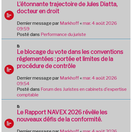
e
o
L’étonnante trajectoire de Jules Diatta,
s
u
docteur en droit
s
v
a
e
g
Dernier message par
Markhoff
«
mar. 4 août 2026
a
e
09:59
u
Posté dans
Performance du juriste
m
e
N
s
o
Le blocage du vote dans les conventions
s
u
réglementées : portée et limites de la
a
v
g
procédure de contrôle
e
e
a
Dernier message par
Markhoff
«
mar. 4 août 2026
u
09:54
m
Posté dans
Forum des Juristes en cabinets d'expertise
e
comptable
s
s
N
a
o
Le Rapport NAVEX 2026 révèle les
g
u
e
nouveaux défis de la conformité.
v
e
Dernier message par
Markhoff
«
mar. 4 août 2026