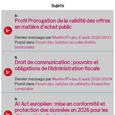
Sujets
N
o
Profil Prorogation de la validité des offres
u
en matière d’achat public
v
e
Dernier message par
Markhoff
«
jeu. 6 août 2026 09:13
a
Posté dans
Forum des Juristes en collectivités
u
territoriales
m
e
N
s
o
Droit de communication : pouvoirs et
s
u
obligations de l’Administration fiscale
a
v
g
e
e
Dernier message par
Markhoff
«
jeu. 6 août 2026 09:04
a
Posté dans
Forum des Juristes en cabinets d'expertise
u
comptable
m
e
N
s
o
AI Act européen : mise en conformité et
s
u
protection des données en 2026 pour les
a
v