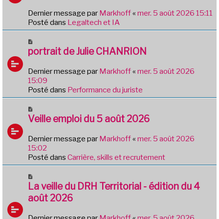
a
e
g
Dernier message par
Markhoff
«
mer. 5 août 2026 15:11
a
e
Posté dans
Legaltech et IA
u
m
N
e
o
portrait de Julie CHANRION
s
u
s
v
Dernier message par
Markhoff
«
mer. 5 août 2026
a
e
15:09
g
a
Posté dans
Performance du juriste
e
u
m
N
e
o
Veille emploi du 5 août 2026
s
u
s
v
Dernier message par
Markhoff
«
mer. 5 août 2026
a
e
15:02
g
a
Posté dans
Carrière, skills et recrutement
e
u
m
N
e
o
La veille du DRH Territorial - édition du 4
s
u
août 2026
s
v
a
e
Dernier message par
Markhoff
«
mer. 5 août 2026