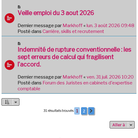
g
u
N
e
m
o
Veille emploi du 3 aout 2026
e
u
s
v
Dernier message par
Markhoff
«
lun. 3 août 2026 09:48
s
e
Posté dans
Carrière, skills et recrutement
a
a
g
u
N
e
m
o
Indemnité de rupture conventionnelle : les
e
u
sept erreurs de calcul qui fragilisent
s
v
l’accord.
s
e
a
a
g
Dernier message par
Markhoff
«
ven. 31 juil. 2026 10:20
u
e
Posté dans
Forum des Juristes en cabinets d'expertise
m
comptable
e
s
s
a
2
31 résultats trouvés
1
Suivante
g
e
Aller à