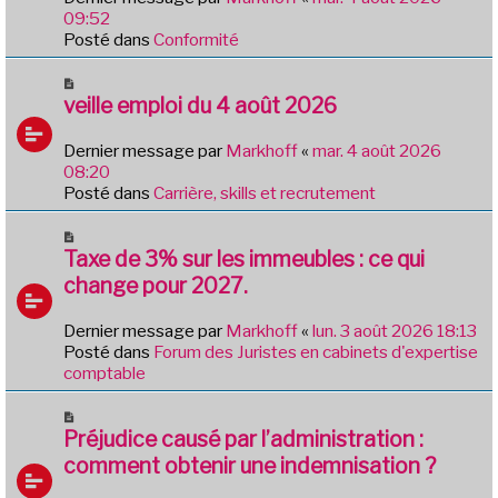
a
09:52
u
Posté dans
Conformité
m
e
N
s
o
veille emploi du 4 août 2026
s
u
a
v
Dernier message par
Markhoff
«
mar. 4 août 2026
g
e
08:20
e
a
Posté dans
Carrière, skills et recrutement
u
m
N
e
o
Taxe de 3% sur les immeubles : ce qui
s
u
change pour 2027.
s
v
a
e
Dernier message par
Markhoff
«
lun. 3 août 2026 18:13
g
a
Posté dans
Forum des Juristes en cabinets d'expertise
e
u
comptable
m
e
N
s
o
Préjudice causé par l’administration :
s
u
comment obtenir une indemnisation ?
a
v
g