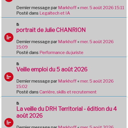
a
e
g
Dernier message par
Markhoff
«
mer. 5 août 2026 15:11
a
e
Posté dans
Legaltech et IA
u
m
N
e
o
portrait de Julie CHANRION
s
u
s
v
Dernier message par
Markhoff
«
mer. 5 août 2026
a
e
15:09
g
a
Posté dans
Performance du juriste
e
u
m
N
e
o
Veille emploi du 5 août 2026
s
u
s
v
Dernier message par
Markhoff
«
mer. 5 août 2026
a
e
15:02
g
a
Posté dans
Carrière, skills et recrutement
e
u
m
N
e
o
La veille du DRH Territorial - édition du 4
s
u
août 2026
s
v
a
e
Dernier message par
Markhoff
«
mer. 5 août 2026