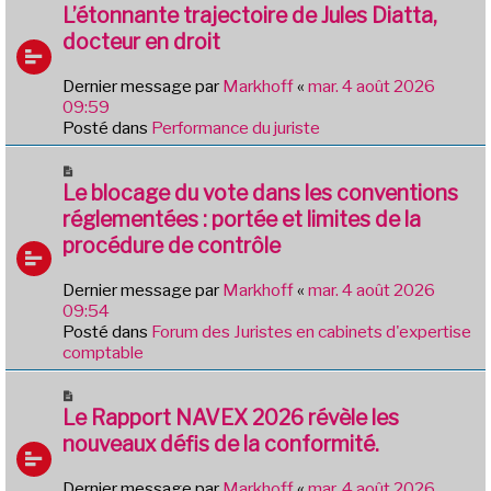
e
o
L’étonnante trajectoire de Jules Diatta,
s
u
docteur en droit
s
v
a
e
g
Dernier message par
Markhoff
«
mar. 4 août 2026
a
e
09:59
u
Posté dans
Performance du juriste
m
e
N
s
o
Le blocage du vote dans les conventions
s
u
réglementées : portée et limites de la
a
v
g
procédure de contrôle
e
e
a
Dernier message par
Markhoff
«
mar. 4 août 2026
u
09:54
m
Posté dans
Forum des Juristes en cabinets d'expertise
e
comptable
s
s
N
a
o
Le Rapport NAVEX 2026 révèle les
g
u
e
nouveaux défis de la conformité.
v
e
Dernier message par
Markhoff
«
mar. 4 août 2026