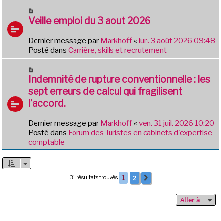
g
u
N
e
m
o
Veille emploi du 3 aout 2026
e
u
s
v
Dernier message par
Markhoff
«
lun. 3 août 2026 09:48
s
e
Posté dans
Carrière, skills et recrutement
a
a
g
u
N
e
m
o
Indemnité de rupture conventionnelle : les
e
u
sept erreurs de calcul qui fragilisent
s
v
l’accord.
s
e
a
a
g
Dernier message par
Markhoff
«
ven. 31 juil. 2026 10:20
u
e
Posté dans
Forum des Juristes en cabinets d'expertise
m
comptable
e
s
s
a
2
31 résultats trouvés
1
Suivante
g
e
Aller à