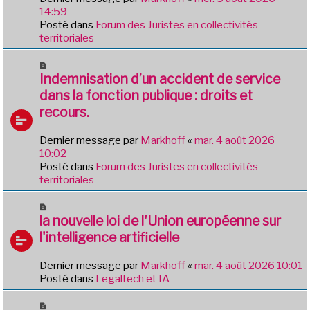
g
a
14:59
e
u
Posté dans
Forum des Juristes en collectivités
m
territoriales
e
s
N
s
o
Indemnisation d’un accident de service
a
u
dans la fonction publique : droits et
g
v
e
recours.
e
a
Dernier message par
Markhoff
«
mar. 4 août 2026
u
10:02
m
Posté dans
Forum des Juristes en collectivités
e
territoriales
s
s
N
a
o
la nouvelle loi de l'Union européenne sur
g
u
e
l'intelligence artificielle
v
e
Dernier message par
Markhoff
«
mar. 4 août 2026 10:01
a
Posté dans
Legaltech et IA
u
m
N