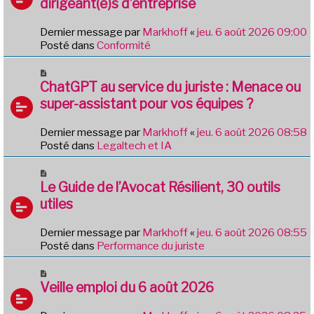
g
dirigeant(e)s d’entreprise
e
e
a
Dernier message par
Markhoff
«
jeu. 6 août 2026 09:00
u
Posté dans
Conformité
m
e
N
s
o
ChatGPT au service du juriste : Menace ou
s
u
a
super-assistant pour vos équipes ?
v
g
e
e
Dernier message par
Markhoff
«
jeu. 6 août 2026 08:58
a
Posté dans
Legaltech et IA
u
m
N
e
o
Le Guide de l’Avocat Résilient, 30 outils
s
u
utiles
s
v
a
e
g
Dernier message par
Markhoff
«
jeu. 6 août 2026 08:55
a
e
Posté dans
Performance du juriste
u
m
N
e
o
Veille emploi du 6 août 2026
s
u
s
v