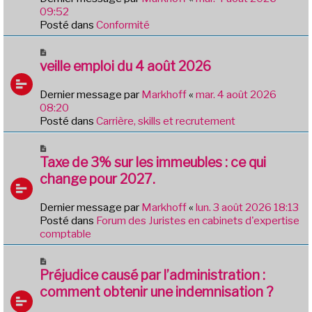
a
09:52
u
Posté dans
Conformité
m
e
N
s
o
veille emploi du 4 août 2026
s
u
a
v
Dernier message par
Markhoff
«
mar. 4 août 2026
g
e
08:20
e
a
Posté dans
Carrière, skills et recrutement
u
m
N
e
o
Taxe de 3% sur les immeubles : ce qui
s
u
change pour 2027.
s
v
a
e
Dernier message par
Markhoff
«
lun. 3 août 2026 18:13
g
a
Posté dans
Forum des Juristes en cabinets d'expertise
e
u
comptable
m
e
N
s
o
Préjudice causé par l’administration :
s
u
comment obtenir une indemnisation ?
a
v
g