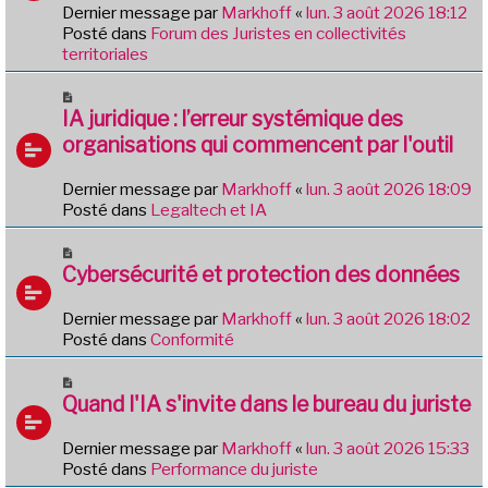
e
e
Dernier message par
Markhoff
«
lun. 3 août 2026 18:12
a
Posté dans
Forum des Juristes en collectivités
u
territoriales
m
e
N
s
o
IA juridique : l’erreur systémique des
s
u
organisations qui commencent par l'outil
a
v
g
e
e
Dernier message par
Markhoff
«
lun. 3 août 2026 18:09
a
Posté dans
Legaltech et IA
u
m
N
e
o
Cybersécurité et protection des données
s
u
s
v
Dernier message par
Markhoff
«
lun. 3 août 2026 18:02
a
e
Posté dans
Conformité
g
a
e
u
N
m
o
Quand l'IA s'invite dans le bureau du juriste
e
u
s
v
Dernier message par
Markhoff
«
lun. 3 août 2026 15:33
s
e
Posté dans
Performance du juriste
a
a