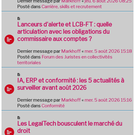
Dernier message par
Markhoff
«
jeu. 6 août 2026 08:25
a
e
Posté dans
Carrière, skills et recrutement
g
a
e
u
N
m
o
Lanceurs d’alerte et LCB-FT : quelle
e
u
articulation avec les obligations du
s
v
commissaire aux comptes ?
s
e
a
a
g
Dernier message par
Markhoff
«
mer. 5 août 2026 15:18
u
e
Posté dans
Forum des Juristes en collectivités
m
territoriales
e
s
N
s
o
IA, ERP et conformité : les 5 actualités à
a
u
g
surveiller avant août 2026
v
e
e
Dernier message par
Markhoff
«
mer. 5 août 2026 15:16
a
Posté dans
Conformité
u
m
N
e
o
Les LegalTech bousculent le marché du
s
u
droit
s
v