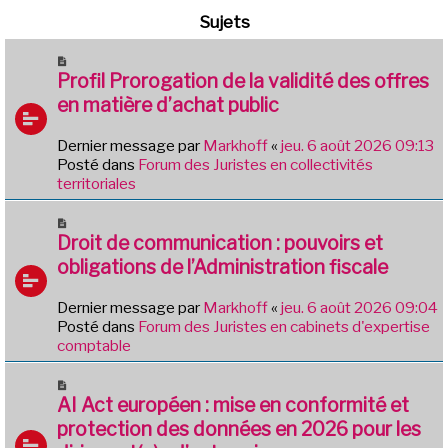
Sujets
N
o
Profil Prorogation de la validité des offres
u
en matière d’achat public
v
e
Dernier message par
Markhoff
«
jeu. 6 août 2026 09:13
a
Posté dans
Forum des Juristes en collectivités
u
territoriales
m
e
N
s
o
Droit de communication : pouvoirs et
s
u
obligations de l’Administration fiscale
a
v
g
e
e
Dernier message par
Markhoff
«
jeu. 6 août 2026 09:04
a
Posté dans
Forum des Juristes en cabinets d'expertise
u
comptable
m
e
N
s
o
AI Act européen : mise en conformité et
s
u
protection des données en 2026 pour les
a
v