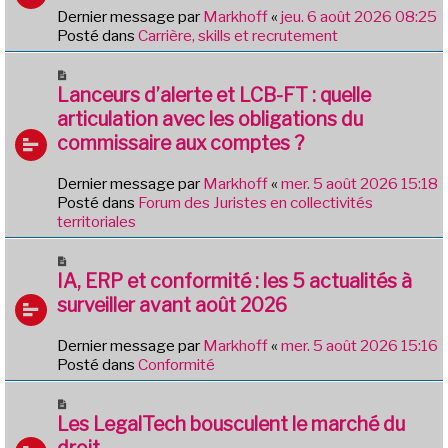
s
v
Dernier message par
Markhoff
«
jeu. 6 août 2026 08:25
a
e
Posté dans
Carrière, skills et recrutement
g
a
e
u
N
m
o
Lanceurs d’alerte et LCB-FT : quelle
e
u
articulation avec les obligations du
s
v
commissaire aux comptes ?
s
e
a
a
g
Dernier message par
Markhoff
«
mer. 5 août 2026 15:18
u
e
Posté dans
Forum des Juristes en collectivités
m
territoriales
e
s
N
s
o
IA, ERP et conformité : les 5 actualités à
a
u
g
surveiller avant août 2026
v
e
e
Dernier message par
Markhoff
«
mer. 5 août 2026 15:16
a
Posté dans
Conformité
u
m
N
e
o
Les LegalTech bousculent le marché du
s
u
droit