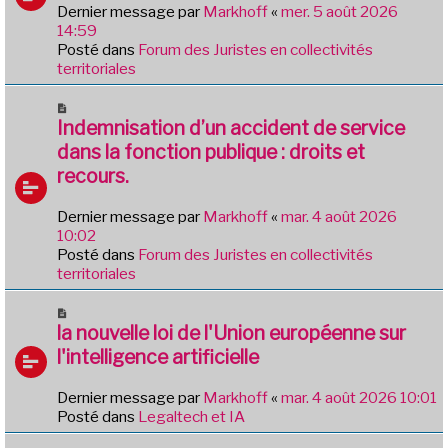
e
Dernier message par
Markhoff
«
mer. 5 août 2026
g
a
14:59
e
u
Posté dans
Forum des Juristes en collectivités
m
territoriales
e
s
N
s
o
Indemnisation d’un accident de service
a
u
dans la fonction publique : droits et
g
v
e
recours.
e
a
Dernier message par
Markhoff
«
mar. 4 août 2026
u
10:02
m
Posté dans
Forum des Juristes en collectivités
e
territoriales
s
s
N
a
o
la nouvelle loi de l'Union européenne sur
g
u
e
l'intelligence artificielle
v
e
Dernier message par
Markhoff
«
mar. 4 août 2026 10:01
a
Posté dans
Legaltech et IA
u
m