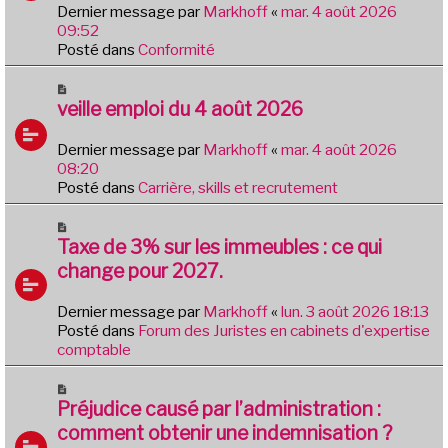
e
Dernier message par
Markhoff
«
mar. 4 août 2026
a
09:52
u
Posté dans
Conformité
m
e
N
s
o
veille emploi du 4 août 2026
s
u
a
v
Dernier message par
Markhoff
«
mar. 4 août 2026
g
e
08:20
e
a
Posté dans
Carrière, skills et recrutement
u
m
N
e
o
Taxe de 3% sur les immeubles : ce qui
s
u
change pour 2027.
s
v
a
e
Dernier message par
Markhoff
«
lun. 3 août 2026 18:13
g
a
Posté dans
Forum des Juristes en cabinets d'expertise
e
u
comptable
m
e
N
s
o
Préjudice causé par l’administration :
s
u
comment obtenir une indemnisation ?
a
v