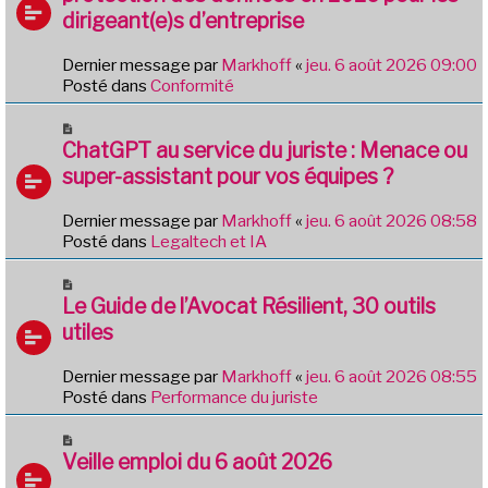
v
g
dirigeant(e)s d’entreprise
e
e
a
Dernier message par
Markhoff
«
jeu. 6 août 2026 09:00
u
Posté dans
Conformité
m
e
N
s
o
ChatGPT au service du juriste : Menace ou
s
u
a
super-assistant pour vos équipes ?
v
g
e
e
Dernier message par
Markhoff
«
jeu. 6 août 2026 08:58
a
Posté dans
Legaltech et IA
u
m
N
e
o
Le Guide de l’Avocat Résilient, 30 outils
s
u
utiles
s
v
a
e
g
Dernier message par
Markhoff
«
jeu. 6 août 2026 08:55
a
e
Posté dans
Performance du juriste
u
m
N
e
o
Veille emploi du 6 août 2026
s
u