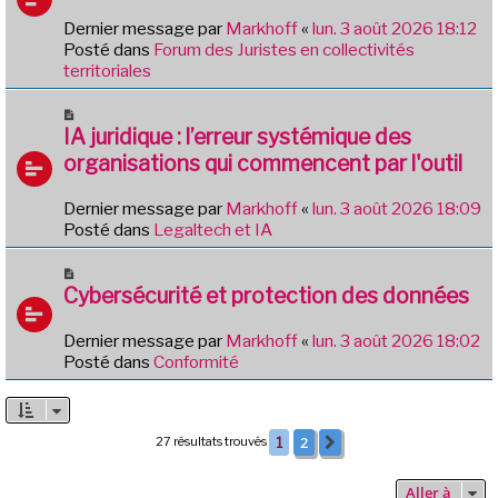
g
e
e
Dernier message par
Markhoff
«
lun. 3 août 2026 18:12
a
Posté dans
Forum des Juristes en collectivités
u
territoriales
m
e
N
s
o
IA juridique : l’erreur systémique des
s
u
organisations qui commencent par l'outil
a
v
g
e
e
Dernier message par
Markhoff
«
lun. 3 août 2026 18:09
a
Posté dans
Legaltech et IA
u
m
N
e
o
Cybersécurité et protection des données
s
u
s
v
Dernier message par
Markhoff
«
lun. 3 août 2026 18:02
a
e
Posté dans
Conformité
g
a
e
u
m
e
2
27 résultats trouvés
1
Suivante
s
s
Aller à