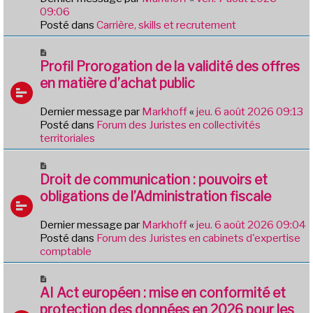
a
e
09:06
g
a
Posté dans
Carrière, skills et recrutement
e
u
m
N
e
o
Profil Prorogation de la validité des offres
s
u
en matière d’achat public
s
v
a
e
Dernier message par
Markhoff
«
jeu. 6 août 2026 09:13
g
a
Posté dans
Forum des Juristes en collectivités
e
u
territoriales
m
e
N
s
o
Droit de communication : pouvoirs et
s
u
obligations de l’Administration fiscale
a
v
g
e
e
Dernier message par
Markhoff
«
jeu. 6 août 2026 09:04
a
Posté dans
Forum des Juristes en cabinets d'expertise
u
comptable
m
e
N
s
o
AI Act européen : mise en conformité et
s
u
protection des données en 2026 pour les
a