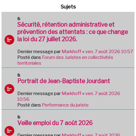
Sujets
N
o
Sécurité, rétention administrative et
u
prévention des attentats : ce que change
v
la loi du 27 juillet 2026.
e
a
Dernier message par
Markhoff
«
ven. 7 août 2026 10:57
u
Posté dans
Forum des Juristes en collectivités
m
territoriales
e
s
N
s
o
Portrait de Jean-Baptiste Jourdant
a
u
g
v
e
Dernier message par
Markhoff
«
ven. 7 août 2026
e
10:56
a
Posté dans
Performance du juriste
u
m
N
e
o
Veille emploi du 7 août 2026
s
u
s
v
Dernier message par
Markhoff
«
ven. 7 août 2026