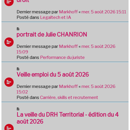
s
v
a
e
g
Dernier message par
Markhoff
«
mer. 5 août 2026 15:11
a
e
Posté dans
Legaltech et IA
u
m
N
e
o
portrait de Julie CHANRION
s
u
s
v
Dernier message par
Markhoff
«
mer. 5 août 2026
a
e
15:09
g
a
Posté dans
Performance du juriste
e
u
m
N
e
o
Veille emploi du 5 août 2026
s
u
s
v
Dernier message par
Markhoff
«
mer. 5 août 2026
a
e
15:02
g
a
Posté dans
Carrière, skills et recrutement
e
u
m
N
e
o
La veille du DRH Territorial - édition du 4
s
u
août 2026
s
v
a