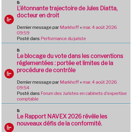
N
e
o
L’étonnante trajectoire de Jules Diatta,
s
u
docteur en droit
s
v
a
e
g
Dernier message par
Markhoff
«
mar. 4 août 2026
a
e
09:59
u
Posté dans
Performance du juriste
m
e
N
s
o
Le blocage du vote dans les conventions
s
u
réglementées : portée et limites de la
a
v
g
procédure de contrôle
e
e
a
Dernier message par
Markhoff
«
mar. 4 août 2026
u
09:54
m
Posté dans
Forum des Juristes en cabinets d'expertise
e
comptable
s
s
N
a
o
Le Rapport NAVEX 2026 révèle les
g
u
e
nouveaux défis de la conformité.
v