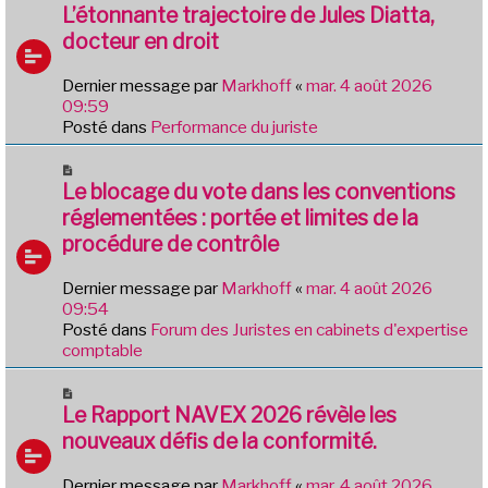
e
o
L’étonnante trajectoire de Jules Diatta,
s
u
docteur en droit
s
v
a
e
g
Dernier message par
Markhoff
«
mar. 4 août 2026
a
e
09:59
u
Posté dans
Performance du juriste
m
e
N
s
o
Le blocage du vote dans les conventions
s
u
réglementées : portée et limites de la
a
v
g
procédure de contrôle
e
e
a
Dernier message par
Markhoff
«
mar. 4 août 2026
u
09:54
m
Posté dans
Forum des Juristes en cabinets d'expertise
e
comptable
s
s
N
a
o
Le Rapport NAVEX 2026 révèle les
g
u
e
nouveaux défis de la conformité.
v
e
Dernier message par
Markhoff
«
mar. 4 août 2026