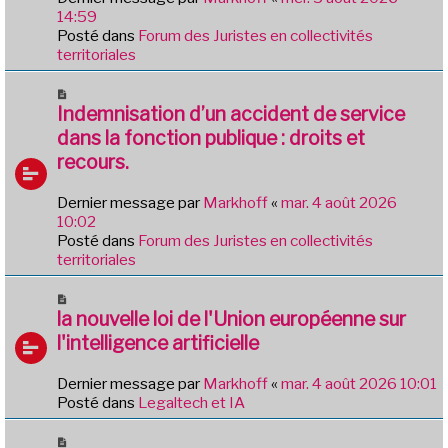
g
a
14:59
e
u
Posté dans
Forum des Juristes en collectivités
m
territoriales
e
s
N
s
o
Indemnisation d’un accident de service
a
u
dans la fonction publique : droits et
g
v
e
recours.
e
a
Dernier message par
Markhoff
«
mar. 4 août 2026
u
10:02
m
Posté dans
Forum des Juristes en collectivités
e
territoriales
s
s
N
a
o
la nouvelle loi de l'Union européenne sur
g
u
e
l'intelligence artificielle
v
e
Dernier message par
Markhoff
«
mar. 4 août 2026 10:01
a
Posté dans
Legaltech et IA
u
m
N