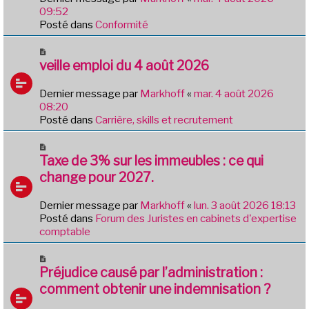
a
09:52
u
Posté dans
Conformité
m
e
N
s
o
veille emploi du 4 août 2026
s
u
a
v
Dernier message par
Markhoff
«
mar. 4 août 2026
g
e
08:20
e
a
Posté dans
Carrière, skills et recrutement
u
m
N
e
o
Taxe de 3% sur les immeubles : ce qui
s
u
change pour 2027.
s
v
a
e
Dernier message par
Markhoff
«
lun. 3 août 2026 18:13
g
a
Posté dans
Forum des Juristes en cabinets d'expertise
e
u
comptable
m
e
N
s
o
Préjudice causé par l’administration :
s
u
comment obtenir une indemnisation ?
a
v
g