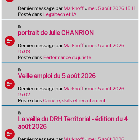
a
e
g
Dernier message par
Markhoff
«
mer. 5 août 2026 15:11
a
e
Posté dans
Legaltech et IA
u
m
N
e
o
portrait de Julie CHANRION
s
u
s
v
Dernier message par
Markhoff
«
mer. 5 août 2026
a
e
15:09
g
a
Posté dans
Performance du juriste
e
u
m
N
e
o
Veille emploi du 5 août 2026
s
u
s
v
Dernier message par
Markhoff
«
mer. 5 août 2026
a
e
15:02
g
a
Posté dans
Carrière, skills et recrutement
e
u
m
N
e
o
La veille du DRH Territorial - édition du 4
s
u
août 2026
s
v
a
e
Dernier message par
Markhoff
«
mer. 5 août 2026