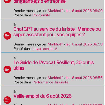
g
dirigeant(e)s d’entreprise
e
e
a
Dernier message par
Markhoff
«
jeu. 6 août 2026 09:00
u
Posté dans
Conformité
m
e
N
s
o
ChatGPT au service du juriste : Menace ou
s
u
a
super-assistant pour vos équipes ?
v
g
e
e
Dernier message par
Markhoff
«
jeu. 6 août 2026 08:58
a
Posté dans
Legaltech et IA
u
m
N
e
o
Le Guide de l’Avocat Résilient, 30 outils
s
u
utiles
s
v
a
e
g
Dernier message par
Markhoff
«
jeu. 6 août 2026 08:55
a
e
Posté dans
Performance du juriste
u
m
N
e
o
Veille emploi du 6 août 2026
s
u
s
v