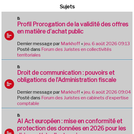
Sujets
N
o
Profil Prorogation de la validité des offres
u
en matière d’achat public
v
e
Dernier message par
Markhoff
«
jeu. 6 août 2026 09:13
a
Posté dans
Forum des Juristes en collectivités
u
territoriales
m
e
N
s
o
Droit de communication : pouvoirs et
s
u
obligations de l’Administration fiscale
a
v
g
e
e
Dernier message par
Markhoff
«
jeu. 6 août 2026 09:04
a
Posté dans
Forum des Juristes en cabinets d'expertise
u
comptable
m
e
N
s
o
AI Act européen : mise en conformité et
s
u
protection des données en 2026 pour les
a
v