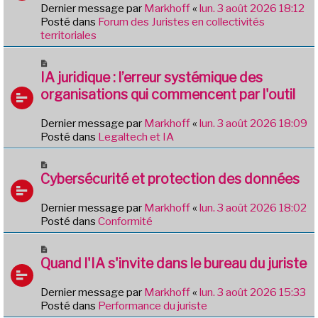
e
e
Dernier message par
Markhoff
«
lun. 3 août 2026 18:12
a
Posté dans
Forum des Juristes en collectivités
u
territoriales
m
e
N
s
o
IA juridique : l’erreur systémique des
s
u
organisations qui commencent par l'outil
a
v
g
e
e
Dernier message par
Markhoff
«
lun. 3 août 2026 18:09
a
Posté dans
Legaltech et IA
u
m
N
e
o
Cybersécurité et protection des données
s
u
s
v
Dernier message par
Markhoff
«
lun. 3 août 2026 18:02
a
e
Posté dans
Conformité
g
a
e
u
N
m
o
Quand l'IA s'invite dans le bureau du juriste
e
u
s
v
Dernier message par
Markhoff
«
lun. 3 août 2026 15:33
s
e
Posté dans
Performance du juriste
a
a