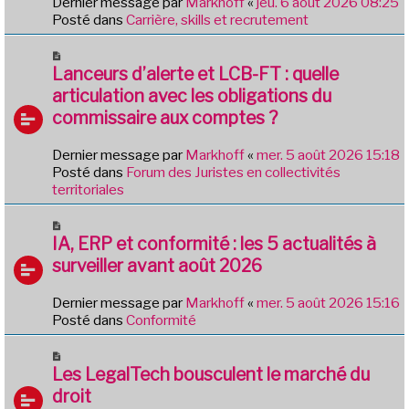
Dernier message par
Markhoff
«
jeu. 6 août 2026 08:25
a
e
Posté dans
Carrière, skills et recrutement
g
a
e
u
N
m
o
Lanceurs d’alerte et LCB-FT : quelle
e
u
articulation avec les obligations du
s
v
commissaire aux comptes ?
s
e
a
a
g
Dernier message par
Markhoff
«
mer. 5 août 2026 15:18
u
e
Posté dans
Forum des Juristes en collectivités
m
territoriales
e
s
N
s
o
IA, ERP et conformité : les 5 actualités à
a
u
g
surveiller avant août 2026
v
e
e
Dernier message par
Markhoff
«
mer. 5 août 2026 15:16
a
Posté dans
Conformité
u
m
N
e
o
Les LegalTech bousculent le marché du
s
u
droit
s
v