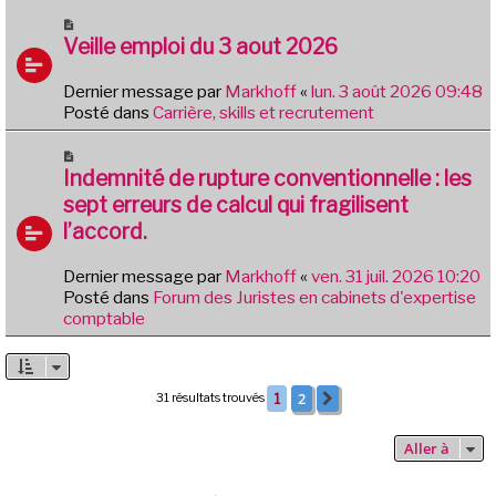
g
u
N
e
m
o
Veille emploi du 3 aout 2026
e
u
s
v
Dernier message par
Markhoff
«
lun. 3 août 2026 09:48
s
e
Posté dans
Carrière, skills et recrutement
a
a
g
u
N
e
m
o
Indemnité de rupture conventionnelle : les
e
u
sept erreurs de calcul qui fragilisent
s
v
l’accord.
s
e
a
a
g
Dernier message par
Markhoff
«
ven. 31 juil. 2026 10:20
u
e
Posté dans
Forum des Juristes en cabinets d'expertise
m
comptable
e
s
s
a
2
31 résultats trouvés
1
Suivante
g
e
Aller à