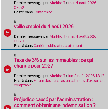
e
Dernier message par
Markhoff
«
mar. 4 août 2026
a
09:52
u
Posté dans
Conformité
m
e
N
s
o
veille emploi du 4 août 2026
s
u
a
v
Dernier message par
Markhoff
«
mar. 4 août 2026
g
e
08:20
e
a
Posté dans
Carrière, skills et recrutement
u
m
N
e
o
Taxe de 3% sur les immeubles : ce qui
s
u
change pour 2027.
s
v
a
e
Dernier message par
Markhoff
«
lun. 3 août 2026 18:13
g
a
Posté dans
Forum des Juristes en cabinets d'expertise
e
u
comptable
m
e
N
s
o
Préjudice causé par l’administration :
s
u
comment obtenir une indemnisation ?
a
v