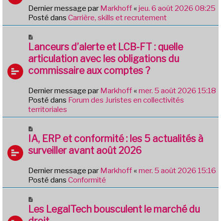
s
v
Dernier message par
Markhoff
«
jeu. 6 août 2026 08:25
a
e
Posté dans
Carrière, skills et recrutement
g
a
e
u
N
m
o
Lanceurs d’alerte et LCB-FT : quelle
e
u
articulation avec les obligations du
s
v
commissaire aux comptes ?
s
e
a
a
g
Dernier message par
Markhoff
«
mer. 5 août 2026 15:18
u
e
Posté dans
Forum des Juristes en collectivités
m
territoriales
e
s
N
s
o
IA, ERP et conformité : les 5 actualités à
a
u
g
surveiller avant août 2026
v
e
e
Dernier message par
Markhoff
«
mer. 5 août 2026 15:16
a
Posté dans
Conformité
u
m
N
e
o
Les LegalTech bousculent le marché du
s
u
droit