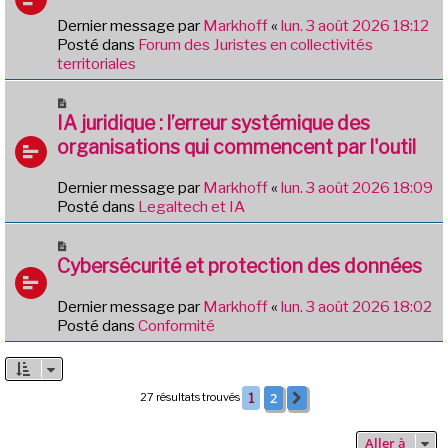
g
e
e
Dernier message par
Markhoff
«
lun. 3 août 2026 18:12
a
Posté dans
Forum des Juristes en collectivités
u
territoriales
m
e
N
s
o
IA juridique : l’erreur systémique des
s
u
organisations qui commencent par l'outil
a
v
g
e
e
Dernier message par
Markhoff
«
lun. 3 août 2026 18:09
a
Posté dans
Legaltech et IA
u
m
N
e
o
Cybersécurité et protection des données
s
u
s
v
Dernier message par
Markhoff
«
lun. 3 août 2026 18:02
a
e
Posté dans
Conformité
g
a
e
u
m
e
2
27 résultats trouvés
1
Suivante
s
s
Aller à