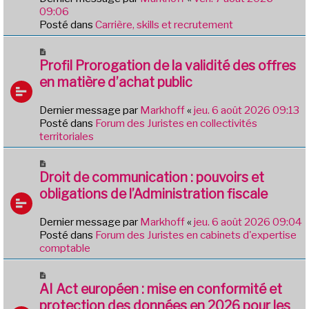
a
e
09:06
g
a
Posté dans
Carrière, skills et recrutement
e
u
m
N
e
o
Profil Prorogation de la validité des offres
s
u
en matière d’achat public
s
v
a
e
Dernier message par
Markhoff
«
jeu. 6 août 2026 09:13
g
a
Posté dans
Forum des Juristes en collectivités
e
u
territoriales
m
e
N
s
o
Droit de communication : pouvoirs et
s
u
obligations de l’Administration fiscale
a
v
g
e
e
Dernier message par
Markhoff
«
jeu. 6 août 2026 09:04
a
Posté dans
Forum des Juristes en cabinets d'expertise
u
comptable
m
e
N
s
o
AI Act européen : mise en conformité et
s
u
protection des données en 2026 pour les
a