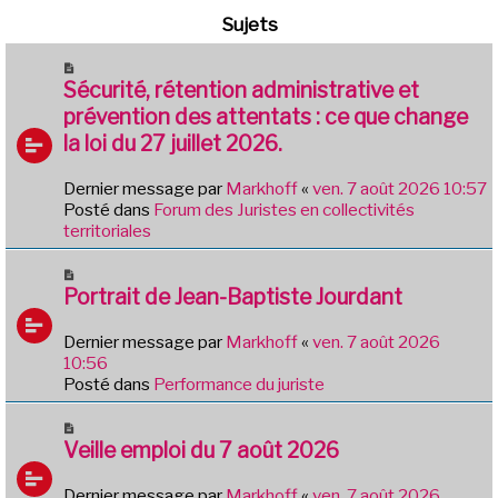
Sujets
N
o
Sécurité, rétention administrative et
u
prévention des attentats : ce que change
v
la loi du 27 juillet 2026.
e
a
Dernier message par
Markhoff
«
ven. 7 août 2026 10:57
u
Posté dans
Forum des Juristes en collectivités
m
territoriales
e
s
N
s
o
Portrait de Jean-Baptiste Jourdant
a
u
g
v
e
Dernier message par
Markhoff
«
ven. 7 août 2026
e
10:56
a
Posté dans
Performance du juriste
u
m
N
e
o
Veille emploi du 7 août 2026
s
u
s
v
Dernier message par
Markhoff
«
ven. 7 août 2026