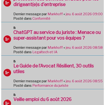
v
g
dirigeant(e)s d’entreprise
e
e
a
Dernier message par
Markhoff
«
jeu. 6 août 2026 09:00
u
Posté dans
Conformité
m
e
N
s
o
ChatGPT au service du juriste : Menace ou
s
u
a
super-assistant pour vos équipes ?
v
g
e
e
Dernier message par
Markhoff
«
jeu. 6 août 2026 08:58
a
Posté dans
Legaltech et IA
u
m
N
e
o
Le Guide de l’Avocat Résilient, 30 outils
s
u
utiles
s
v
a
e
g
Dernier message par
Markhoff
«
jeu. 6 août 2026 08:55
a
e
Posté dans
Performance du juriste
u
m
N
e
o
Veille emploi du 6 août 2026
s
u