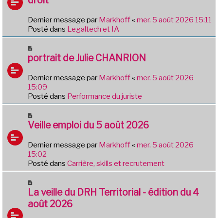
s
v
a
e
g
Dernier message par
Markhoff
«
mer. 5 août 2026 15:11
a
e
Posté dans
Legaltech et IA
u
m
N
e
o
portrait de Julie CHANRION
s
u
s
v
Dernier message par
Markhoff
«
mer. 5 août 2026
a
e
15:09
g
a
Posté dans
Performance du juriste
e
u
m
N
e
o
Veille emploi du 5 août 2026
s
u
s
v
Dernier message par
Markhoff
«
mer. 5 août 2026
a
e
15:02
g
a
Posté dans
Carrière, skills et recrutement
e
u
m
N
e
o
La veille du DRH Territorial - édition du 4
s
u
août 2026
s
v
a