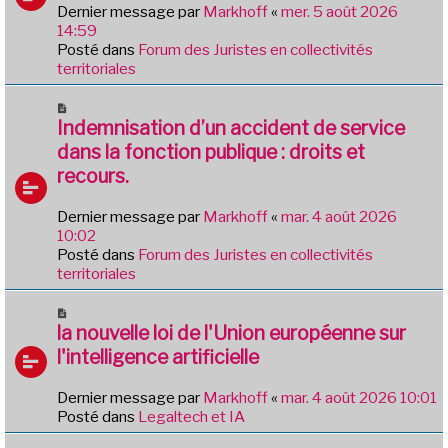
e
Dernier message par
Markhoff
«
mer. 5 août 2026
g
a
14:59
e
u
Posté dans
Forum des Juristes en collectivités
m
territoriales
e
s
N
s
o
Indemnisation d’un accident de service
a
u
dans la fonction publique : droits et
g
v
e
recours.
e
a
Dernier message par
Markhoff
«
mar. 4 août 2026
u
10:02
m
Posté dans
Forum des Juristes en collectivités
e
territoriales
s
s
N
a
o
la nouvelle loi de l'Union européenne sur
g
u
e
l'intelligence artificielle
v
e
Dernier message par
Markhoff
«
mar. 4 août 2026 10:01
a
Posté dans
Legaltech et IA
u
m