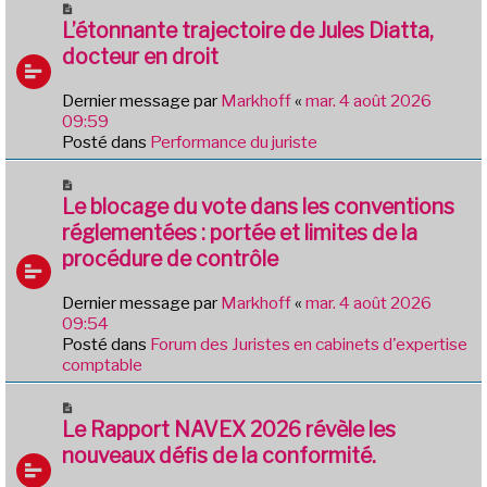
N
e
o
L’étonnante trajectoire de Jules Diatta,
s
u
docteur en droit
s
v
a
e
g
Dernier message par
Markhoff
«
mar. 4 août 2026
a
e
09:59
u
Posté dans
Performance du juriste
m
e
N
s
o
Le blocage du vote dans les conventions
s
u
réglementées : portée et limites de la
a
v
g
procédure de contrôle
e
e
a
Dernier message par
Markhoff
«
mar. 4 août 2026
u
09:54
m
Posté dans
Forum des Juristes en cabinets d'expertise
e
comptable
s
s
N
a
o
Le Rapport NAVEX 2026 révèle les
g
u
e
nouveaux défis de la conformité.
v