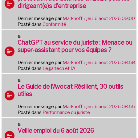
v
g
dirigeant(e)s d’entreprise
e
e
a
Dernier message par
Markhoff
«
jeu. 6 août 2026 09:00
u
Posté dans
Conformité
m
e
N
s
o
ChatGPT au service du juriste : Menace ou
s
u
a
super-assistant pour vos équipes ?
v
g
e
e
Dernier message par
Markhoff
«
jeu. 6 août 2026 08:58
a
Posté dans
Legaltech et IA
u
m
N
e
o
Le Guide de l’Avocat Résilient, 30 outils
s
u
utiles
s
v
a
e
g
Dernier message par
Markhoff
«
jeu. 6 août 2026 08:55
a
e
Posté dans
Performance du juriste
u
m
N
e
o
Veille emploi du 6 août 2026
s
u