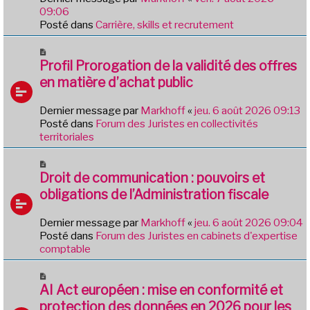
a
e
09:06
g
a
Posté dans
Carrière, skills et recrutement
e
u
m
N
e
o
Profil Prorogation de la validité des offres
s
u
en matière d’achat public
s
v
a
e
Dernier message par
Markhoff
«
jeu. 6 août 2026 09:13
g
a
Posté dans
Forum des Juristes en collectivités
e
u
territoriales
m
e
N
s
o
Droit de communication : pouvoirs et
s
u
obligations de l’Administration fiscale
a
v
g
e
e
Dernier message par
Markhoff
«
jeu. 6 août 2026 09:04
a
Posté dans
Forum des Juristes en cabinets d'expertise
u
comptable
m
e
N
s
o
AI Act européen : mise en conformité et
s
u
protection des données en 2026 pour les
a