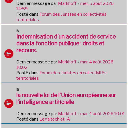
e
Dernier message par
Markhoff
«
mer. 5 août 2026
g
a
14:59
e
u
Posté dans
Forum des Juristes en collectivités
m
territoriales
e
s
N
s
o
Indemnisation d’un accident de service
a
u
dans la fonction publique : droits et
g
v
e
recours.
e
a
Dernier message par
Markhoff
«
mar. 4 août 2026
u
10:02
m
Posté dans
Forum des Juristes en collectivités
e
territoriales
s
s
N
a
o
la nouvelle loi de l'Union européenne sur
g
u
e
l'intelligence artificielle
v
e
Dernier message par
Markhoff
«
mar. 4 août 2026 10:01
a
Posté dans
Legaltech et IA
u
m