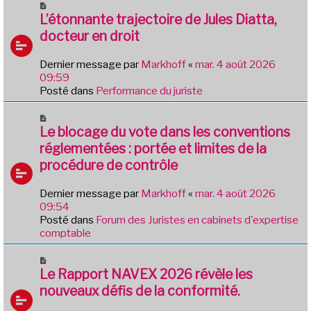
N
e
o
L’étonnante trajectoire de Jules Diatta,
s
u
docteur en droit
s
v
a
e
g
Dernier message par
Markhoff
«
mar. 4 août 2026
a
e
09:59
u
Posté dans
Performance du juriste
m
e
N
s
o
Le blocage du vote dans les conventions
s
u
réglementées : portée et limites de la
a
v
g
procédure de contrôle
e
e
a
Dernier message par
Markhoff
«
mar. 4 août 2026
u
09:54
m
Posté dans
Forum des Juristes en cabinets d'expertise
e
comptable
s
s
N
a
o
Le Rapport NAVEX 2026 révèle les
g
u
e
nouveaux défis de la conformité.
v