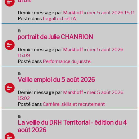
s
v
a
e
g
Dernier message par
Markhoff
«
mer. 5 août 2026 15:11
a
e
Posté dans
Legaltech et IA
u
m
N
e
o
portrait de Julie CHANRION
s
u
s
v
Dernier message par
Markhoff
«
mer. 5 août 2026
a
e
15:09
g
a
Posté dans
Performance du juriste
e
u
m
N
e
o
Veille emploi du 5 août 2026
s
u
s
v
Dernier message par
Markhoff
«
mer. 5 août 2026
a
e
15:02
g
a
Posté dans
Carrière, skills et recrutement
e
u
m
N
e
o
La veille du DRH Territorial - édition du 4
s
u
août 2026
s
v
a