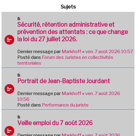
Sujets
N
o
Sécurité, rétention administrative et
u
prévention des attentats : ce que change
v
la loi du 27 juillet 2026.
e
a
Dernier message par
Markhoff
«
ven. 7 août 2026 10:57
u
Posté dans
Forum des Juristes en collectivités
m
territoriales
e
s
N
s
o
Portrait de Jean-Baptiste Jourdant
a
u
g
v
e
Dernier message par
Markhoff
«
ven. 7 août 2026
e
10:56
a
Posté dans
Performance du juriste
u
m
N
e
o
Veille emploi du 7 août 2026
s
u
s
v
Dernier message par
Markhoff
«
ven. 7 août 2026