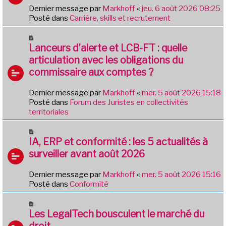
s
v
Dernier message par
Markhoff
«
jeu. 6 août 2026 08:25
a
e
Posté dans
Carrière, skills et recrutement
g
a
e
u
N
m
o
Lanceurs d’alerte et LCB-FT : quelle
e
u
articulation avec les obligations du
s
v
commissaire aux comptes ?
s
e
a
a
g
Dernier message par
Markhoff
«
mer. 5 août 2026 15:18
u
e
Posté dans
Forum des Juristes en collectivités
m
territoriales
e
s
N
s
o
IA, ERP et conformité : les 5 actualités à
a
u
g
surveiller avant août 2026
v
e
e
Dernier message par
Markhoff
«
mer. 5 août 2026 15:16
a
Posté dans
Conformité
u
m
N
e
o
Les LegalTech bousculent le marché du
s
u
droit