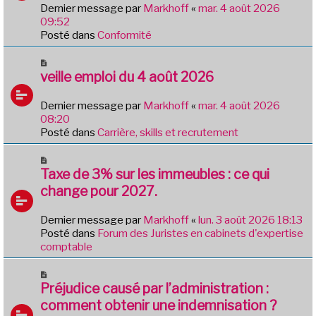
e
Dernier message par
Markhoff
«
mar. 4 août 2026
a
09:52
u
Posté dans
Conformité
m
e
N
s
o
veille emploi du 4 août 2026
s
u
a
v
Dernier message par
Markhoff
«
mar. 4 août 2026
g
e
08:20
e
a
Posté dans
Carrière, skills et recrutement
u
m
N
e
o
Taxe de 3% sur les immeubles : ce qui
s
u
change pour 2027.
s
v
a
e
Dernier message par
Markhoff
«
lun. 3 août 2026 18:13
g
a
Posté dans
Forum des Juristes en cabinets d'expertise
e
u
comptable
m
e
N
s
o
Préjudice causé par l’administration :
s
u
comment obtenir une indemnisation ?
a
v