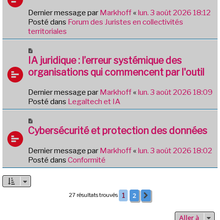
g
e
e
Dernier message par
Markhoff
«
lun. 3 août 2026 18:12
a
Posté dans
Forum des Juristes en collectivités
u
territoriales
m
e
N
s
o
IA juridique : l’erreur systémique des
s
u
organisations qui commencent par l'outil
a
v
g
e
e
Dernier message par
Markhoff
«
lun. 3 août 2026 18:09
a
Posté dans
Legaltech et IA
u
m
N
e
o
Cybersécurité et protection des données
s
u
s
v
Dernier message par
Markhoff
«
lun. 3 août 2026 18:02
a
e
Posté dans
Conformité
g
a
e
u
m
e
2
27 résultats trouvés
1
Suivante
s
s
Aller à