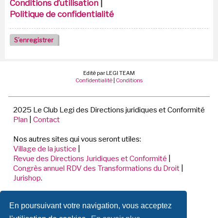
Conditions d’utilisation
|
Politique de confidentialité
S’enregistrer
Edité par LEGI TEAM
Confidentialité
|
Conditions
2025 Le Club Legi des Directions juridiques et Conformité
Plan
|
Contact
Nos autres sites qui vous seront utiles:
Village de la justice
|
Revue des Directions Juridiques et Conformité
|
Congrès annuel RDV des Transformations du Droit
|
Jurishop
.
LEGI TEAM
En poursuivant votre navigation, vous acceptez
198 Avenue de Verdun
92441 ISSY LES MOULINEAUX CEDEX