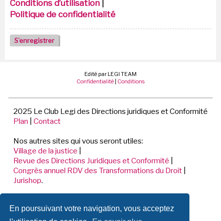
Conditions d’utilisation
|
Politique de confidentialité
S’enregistrer
Edité par LEGI TEAM
Confidentialité
|
Conditions
2025 Le Club Legi des Directions juridiques et Conformité
Plan
|
Contact
Nos autres sites qui vous seront utiles:
Village de la justice
|
Revue des Directions Juridiques et Conformité
|
Congrès annuel RDV des Transformations du Droit
|
Jurishop
.
LEGI TEAM
En poursuivant votre navigation, vous acceptez
198 Avenue de Verdun
92441 ISSY LES MOULINEAUX CEDEX