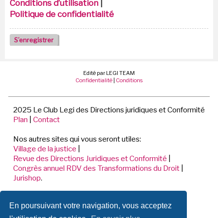
Conditions d’utilisation
|
Politique de confidentialité
S’enregistrer
Edité par LEGI TEAM
Confidentialité
|
Conditions
2025 Le Club Legi des Directions juridiques et Conformité
Plan
|
Contact
Nos autres sites qui vous seront utiles:
Village de la justice
|
Revue des Directions Juridiques et Conformité
|
Congrès annuel RDV des Transformations du Droit
|
Jurishop
.
LEGI TEAM
En poursuivant votre navigation, vous acceptez
198 Avenue de Verdun
92441 ISSY LES MOULINEAUX CEDEX