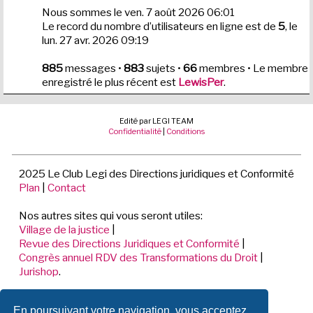
Nous sommes le ven. 7 août 2026 06:01
Le record du nombre d’utilisateurs en ligne est de
5
, le
lun. 27 avr. 2026 09:19
885
messages •
883
sujets •
66
membres • Le membre
enregistré le plus récent est
LewisPer
.
Edité par LEGI TEAM
Confidentialité
|
Conditions
2025 Le Club Legi des Directions juridiques et Conformité
Plan
|
Contact
Nos autres sites qui vous seront utiles:
Village de la justice
|
Revue des Directions Juridiques et Conformité
|
Congrès annuel RDV des Transformations du Droit
|
Jurishop
.
LEGI TEAM
En poursuivant votre navigation, vous acceptez