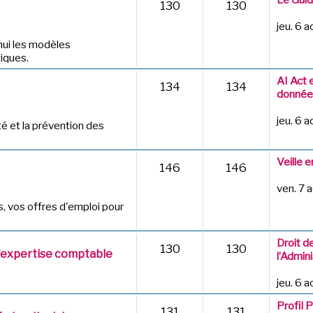
130
130
jeu. 6 
hui les modèles
iques.
AI Act 
134
134
données
jeu. 6 
té et la prévention des
Veille 
146
146
ven. 7 
 vos offres d'emploi pour
Droit d
130
130
d'expertise comptable
l’Admini
jeu. 6 
Profil 
131
131