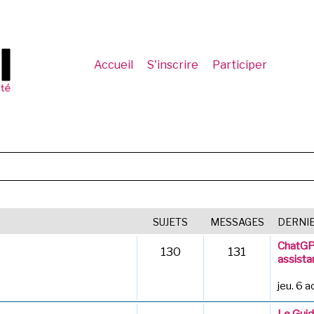
Accueil
S'inscrire
Participer
SUJETS
MESSAGES
DERNI
ChatGPT
130
131
assista
jeu. 6 
Le Guide