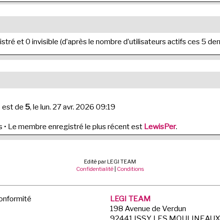
gistré et 0 invisible (d’après le nombre d’utilisateurs actifs ces 5 d
e est de
5
, le lun. 27 avr. 2026 09:19
• Le membre enregistré le plus récent est
LewisPer
.
Edité par LEGI TEAM
Confidentialité
|
Conditions
Conformité
LEGI TEAM
198 Avenue de Verdun
92441 ISSY LES MOULINEAU