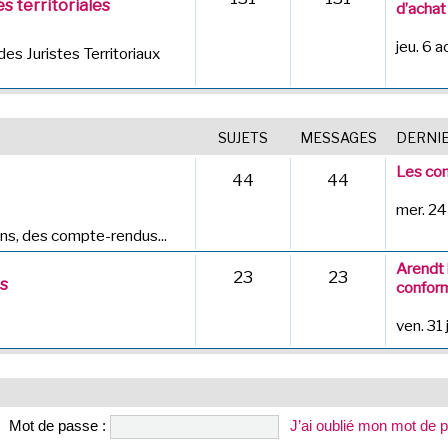
s territoriales
d’achat
jeu. 6 
des Juristes Territoriaux
SUJETS
MESSAGES
DERNI
Les com
44
44
mer. 24
ns, des compte-rendus...
Arendt 
23
23
es
conform
ven. 31 
Mot de passe :
J’ai oublié mon mot de 