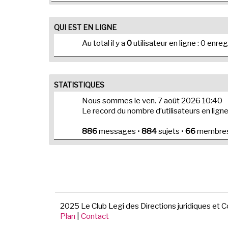
QUI EST EN LIGNE
Au total il y a
0
utilisateur en ligne : 0 enre
STATISTIQUES
Nous sommes le ven. 7 août 2026 10:40
Le record du nombre d’utilisateurs en lign
886
messages •
884
sujets •
66
membres 
2025 Le Club Legi des Directions juridiques et 
Plan
|
Contact