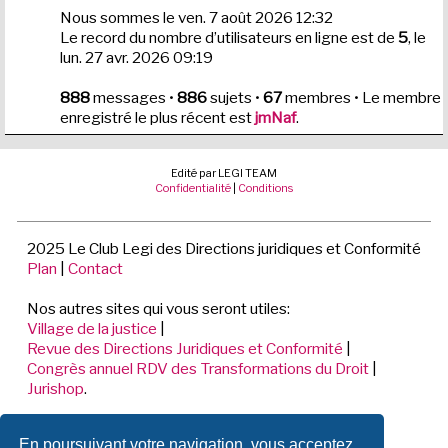
Nous sommes le ven. 7 août 2026 12:32
Le record du nombre d’utilisateurs en ligne est de
5
, le
lun. 27 avr. 2026 09:19
888
messages •
886
sujets •
67
membres • Le membre
enregistré le plus récent est
jmNaf
.
Edité par LEGI TEAM
Confidentialité
|
Conditions
2025 Le Club Legi des Directions juridiques et Conformité
Plan
|
Contact
Nos autres sites qui vous seront utiles:
Village de la justice
|
Revue des Directions Juridiques et Conformité
|
Congrès annuel RDV des Transformations du Droit
|
Jurishop
.
LEGI TEAM
En poursuivant votre navigation, vous acceptez