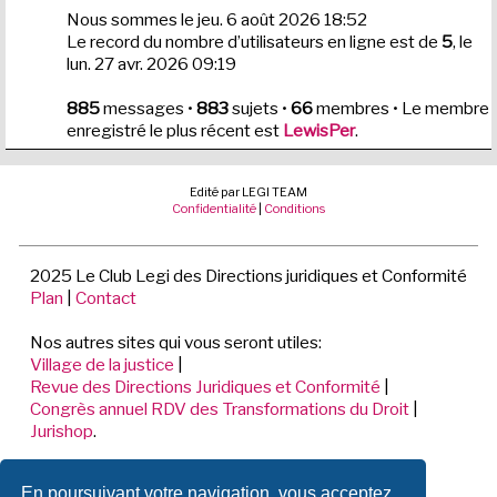
Nous sommes le jeu. 6 août 2026 18:52
Le record du nombre d’utilisateurs en ligne est de
5
, le
lun. 27 avr. 2026 09:19
885
messages •
883
sujets •
66
membres • Le membre
enregistré le plus récent est
LewisPer
.
Edité par LEGI TEAM
Confidentialité
|
Conditions
2025 Le Club Legi des Directions juridiques et Conformité
Plan
|
Contact
Nos autres sites qui vous seront utiles:
Village de la justice
|
Revue des Directions Juridiques et Conformité
|
Congrès annuel RDV des Transformations du Droit
|
Jurishop
.
LEGI TEAM
En poursuivant votre navigation, vous acceptez