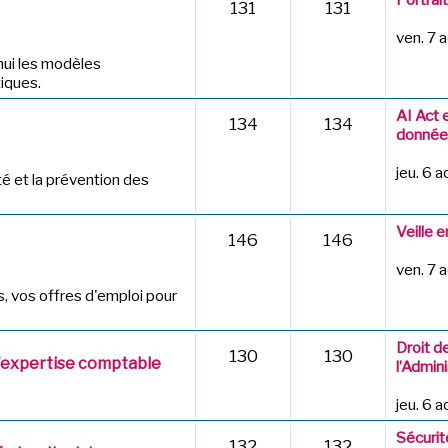
131
131
ven. 7 
hui les modèles
iques.
AI Act 
134
134
données
jeu. 6 
té et la prévention des
Veille 
146
146
ven. 7 
 vos offres d'emploi pour
Droit d
130
130
d'expertise comptable
l’Admini
jeu. 6 
Sécurit
132
132