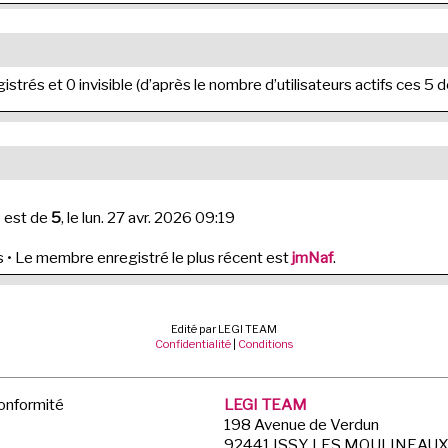
egistrés et 0 invisible (d’après le nombre d’utilisateurs actifs ces 5
e est de
5
, le lun. 27 avr. 2026 09:19
• Le membre enregistré le plus récent est
jmNaf
.
Edité par LEGI TEAM
Confidentialité
|
Conditions
Conformité
LEGI TEAM
198 Avenue de Verdun
92441 ISSY LES MOULINEAU