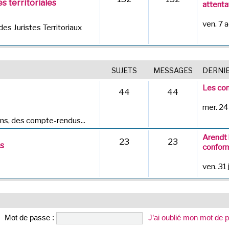
s territoriales
attentat
ven. 7 
des Juristes Territoriaux
SUJETS
MESSAGES
DERNI
Les com
44
44
mer. 24
ns, des compte-rendus...
Arendt 
23
23
es
conform
ven. 31 
Mot de passe :
J’ai oublié mon mot de 