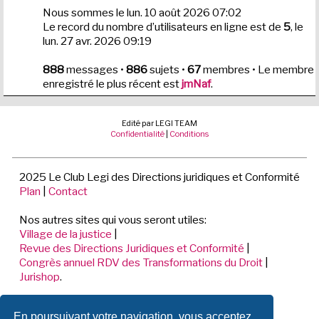
Nous sommes le lun. 10 août 2026 07:02
Le record du nombre d’utilisateurs en ligne est de
5
, le
lun. 27 avr. 2026 09:19
888
messages •
886
sujets •
67
membres • Le membre
enregistré le plus récent est
jmNaf
.
Edité par LEGI TEAM
Confidentialité
|
Conditions
2025 Le Club Legi des Directions juridiques et Conformité
Plan
|
Contact
Nos autres sites qui vous seront utiles:
Village de la justice
|
Revue des Directions Juridiques et Conformité
|
Congrès annuel RDV des Transformations du Droit
|
Jurishop
.
LEGI TEAM
En poursuivant votre navigation, vous acceptez