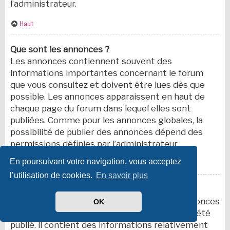
l’administrateur.
Haut
Que sont les annonces ?
Les annonces contiennent souvent des
informations importantes concernant le forum
que vous consultez et doivent être lues dès que
possible. Les annonces apparaissent en haut de
chaque page du forum dans lequel elles sont
publiées. Comme pour les annonces globales, la
possibilité de publier des annonces dépend des
permissions définies par l’administrateur.
En poursuivant votre navigation, vous acceptez
Haut
l’utilisation de cookies.
En savoir plus
Que sont les sujets épinglés ?
Un sujet épinglé apparaît en dessous des annonces
OK
sur la première page du forum dans lequel il a été
publié. il contient des informations relativement