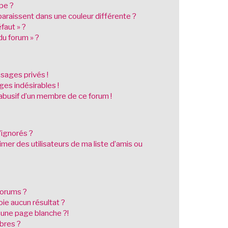
pe ?
raissent dans une couleur différente ?
faut » ?
du forum » ?
sages privés !
es indésirables !
l abusif d’un membre de ce forum !
’ignorés ?
er des utilisateurs de ma liste d’amis ou
forums ?
ie aucun résultat ?
 une page blanche ?!
bres ?