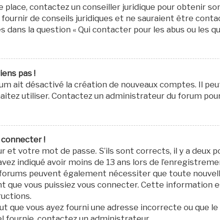
re place, contactez un conseiller juridique pour obtenir s
fournir de conseils juridiques et ne sauraient être cont
s dans la question « Qui contacter pour les abus ou les q
iens pas !
orum ait désactivé la création de nouveaux comptes. Il pe
aitez utiliser. Contactez un administrateur du forum pour 
 connecter !
r et votre mot de passe. S’ils sont corrects, il y a deux po
avez indiqué avoir moins de 13 ans lors de l’enregistremen
ns forums peuvent également nécessiter que toute nouvel
 que vous puissiez vous connecter. Cette information est
ructions.
eut que vous ayez fourni une adresse incorrecte ou que le co
el fournie, contactez un administrateur.