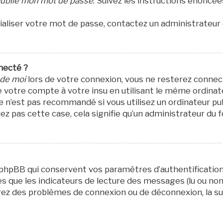
 oublié mon mot de passe
. Suivez les instructions énoncé
itialiser votre mot de passe, contactez un administrateur
necté ?
 de moi
lors de votre connexion, vous ne resterez conne
e votre compte à votre insu en utilisant le même ordinat
e n’est pas recommandé si vous utilisez un ordinateur pu
oyez pas cette case, cela signifie qu’un administrateur du
 phpBB qui conservent vos paramètres d’authentification 
s que les indicateurs de lecture des messages (lu ou non l
rez des problèmes de connexion ou de déconnexion, la su