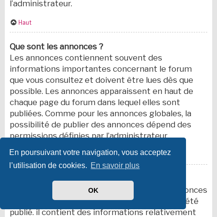
l’administrateur.
Haut
Que sont les annonces ?
Les annonces contiennent souvent des
informations importantes concernant le forum
que vous consultez et doivent être lues dès que
possible. Les annonces apparaissent en haut de
chaque page du forum dans lequel elles sont
publiées. Comme pour les annonces globales, la
possibilité de publier des annonces dépend des
permissions définies par l’administrateur.
En poursuivant votre navigation, vous acceptez
Haut
l’utilisation de cookies.
En savoir plus
Que sont les sujets épinglés ?
Un sujet épinglé apparaît en dessous des annonces
OK
sur la première page du forum dans lequel il a été
publié. il contient des informations relativement