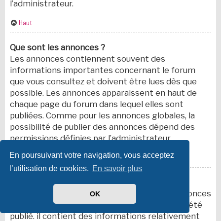
l’administrateur.
Haut
Que sont les annonces ?
Les annonces contiennent souvent des
informations importantes concernant le forum
que vous consultez et doivent être lues dès que
possible. Les annonces apparaissent en haut de
chaque page du forum dans lequel elles sont
publiées. Comme pour les annonces globales, la
possibilité de publier des annonces dépend des
permissions définies par l’administrateur.
En poursuivant votre navigation, vous acceptez
Haut
l’utilisation de cookies.
En savoir plus
Que sont les sujets épinglés ?
Un sujet épinglé apparaît en dessous des annonces
OK
sur la première page du forum dans lequel il a été
publié. il contient des informations relativement