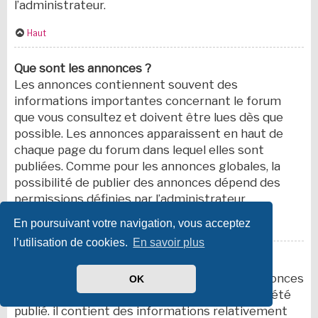
l’administrateur.
Haut
Que sont les annonces ?
Les annonces contiennent souvent des
informations importantes concernant le forum
que vous consultez et doivent être lues dès que
possible. Les annonces apparaissent en haut de
chaque page du forum dans lequel elles sont
publiées. Comme pour les annonces globales, la
possibilité de publier des annonces dépend des
permissions définies par l’administrateur.
En poursuivant votre navigation, vous acceptez
Haut
l’utilisation de cookies.
En savoir plus
Que sont les sujets épinglés ?
Un sujet épinglé apparaît en dessous des annonces
OK
sur la première page du forum dans lequel il a été
publié. il contient des informations relativement