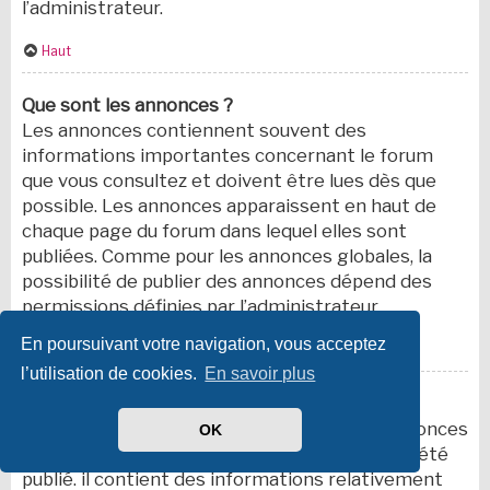
l’administrateur.
Haut
Que sont les annonces ?
Les annonces contiennent souvent des
informations importantes concernant le forum
que vous consultez et doivent être lues dès que
possible. Les annonces apparaissent en haut de
chaque page du forum dans lequel elles sont
publiées. Comme pour les annonces globales, la
possibilité de publier des annonces dépend des
permissions définies par l’administrateur.
En poursuivant votre navigation, vous acceptez
Haut
l’utilisation de cookies.
En savoir plus
Que sont les sujets épinglés ?
Un sujet épinglé apparaît en dessous des annonces
OK
sur la première page du forum dans lequel il a été
publié. il contient des informations relativement