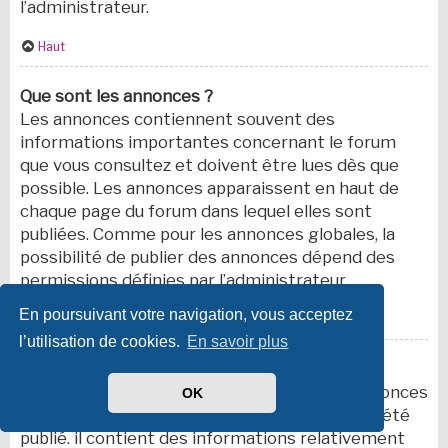
l’administrateur.
Haut
Que sont les annonces ?
Les annonces contiennent souvent des
informations importantes concernant le forum
que vous consultez et doivent être lues dès que
possible. Les annonces apparaissent en haut de
chaque page du forum dans lequel elles sont
publiées. Comme pour les annonces globales, la
possibilité de publier des annonces dépend des
permissions définies par l’administrateur.
En poursuivant votre navigation, vous acceptez
Haut
l’utilisation de cookies.
En savoir plus
Que sont les sujets épinglés ?
Un sujet épinglé apparaît en dessous des annonces
OK
sur la première page du forum dans lequel il a été
publié. il contient des informations relativement