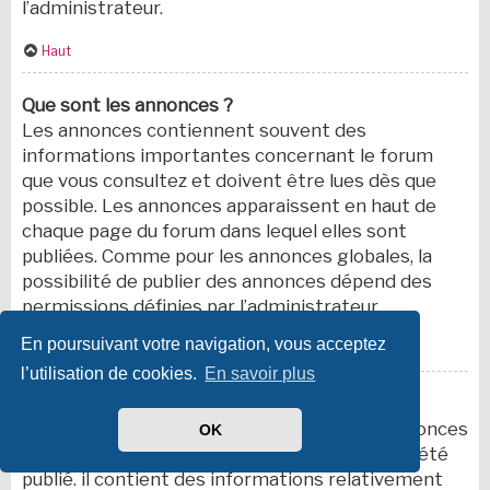
l’administrateur.
Haut
Que sont les annonces ?
Les annonces contiennent souvent des
informations importantes concernant le forum
que vous consultez et doivent être lues dès que
possible. Les annonces apparaissent en haut de
chaque page du forum dans lequel elles sont
publiées. Comme pour les annonces globales, la
possibilité de publier des annonces dépend des
permissions définies par l’administrateur.
En poursuivant votre navigation, vous acceptez
Haut
l’utilisation de cookies.
En savoir plus
Que sont les sujets épinglés ?
Un sujet épinglé apparaît en dessous des annonces
OK
sur la première page du forum dans lequel il a été
publié. il contient des informations relativement