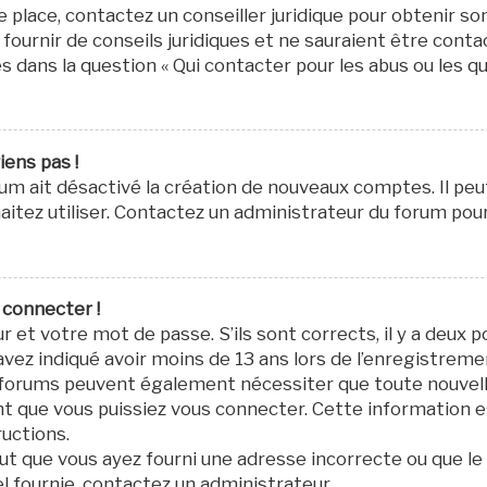
re place, contactez un conseiller juridique pour obtenir s
fournir de conseils juridiques et ne sauraient être cont
s dans la question « Qui contacter pour les abus ou les q
iens pas !
orum ait désactivé la création de nouveaux comptes. Il pe
aitez utiliser. Contactez un administrateur du forum pour 
 connecter !
r et votre mot de passe. S’ils sont corrects, il y a deux po
avez indiqué avoir moins de 13 ans lors de l’enregistremen
ns forums peuvent également nécessiter que toute nouvel
 que vous puissiez vous connecter. Cette information est
ructions.
eut que vous ayez fourni une adresse incorrecte ou que le co
el fournie, contactez un administrateur.