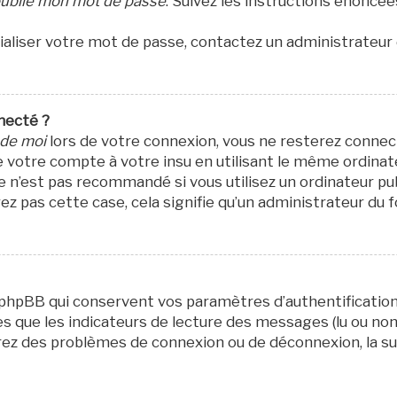
 oublié mon mot de passe
. Suivez les instructions énoncé
itialiser votre mot de passe, contactez un administrateur
necté ?
 de moi
lors de votre connexion, vous ne resterez conne
e votre compte à votre insu en utilisant le même ordinat
e n’est pas recommandé si vous utilisez un ordinateur pu
oyez pas cette case, cela signifie qu’un administrateur du
 phpBB qui conservent vos paramètres d’authentification 
s que les indicateurs de lecture des messages (lu ou non l
rez des problèmes de connexion ou de déconnexion, la su