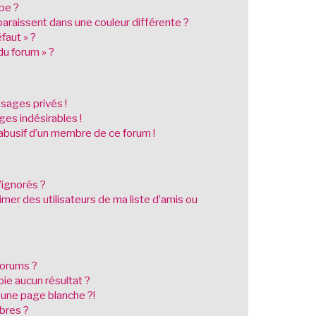
pe ?
raissent dans une couleur différente ?
faut » ?
du forum » ?
sages privés !
es indésirables !
l abusif d’un membre de ce forum !
’ignorés ?
er des utilisateurs de ma liste d’amis ou
forums ?
ie aucun résultat ?
 une page blanche ?!
bres ?